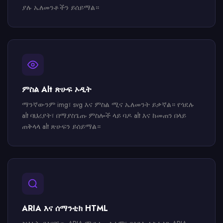
ያሉ ኤለመንቶችን ይሰይማል።
ምስል Alt ጽሁፍ ኦዲት
ማንኛውንም img፣ svg እና ምስል ሚና ኤለመንት ይቃኛል። የጎደሉ
alt ባህሪያት፣ በማያስጌጡ ምስሎች ላይ ባዶ alt እና ከመጠን በላይ
ጠቅላላ alt ጽሁፍን ይሰይማል።
ARIA እና ሰማንቲክ HTML