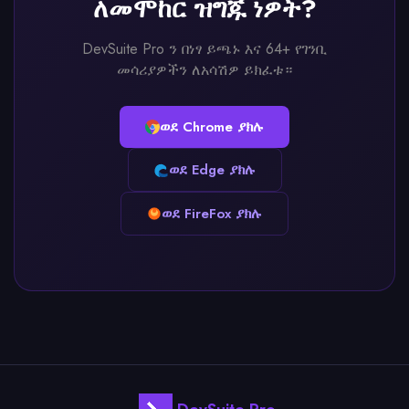
ለመሞከር ዝግጁ ነዎት?
DevSuite Pro ን በነፃ ይጫኑ እና 64+ የገንቢ
መሳሪያዎችን ለአሳሽዎ ይክፈቱ።
ወደ Chrome ያክሉ
ወደ Edge ያክሉ
ወደ FireFox ያክሉ