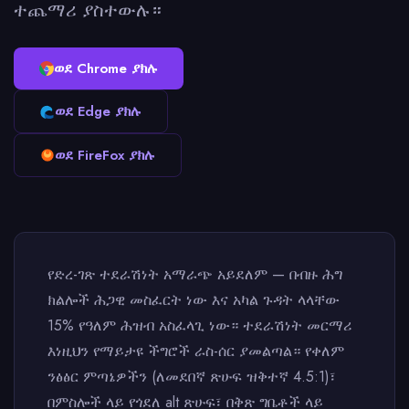
ተጨማሪ ያስተውሉ።
ወደ Chrome ያክሉ
ወደ Edge ያክሉ
ወደ FireFox ያክሉ
የድረ-ገጽ ተደራሽነት አማራጭ አይደለም — በብዙ ሕግ
ክልሎች ሕጋዊ መስፈርት ነው እና አካል ጉዳት ላላቸው
15% የዓለም ሕዝብ አስፈላጊ ነው። ተደራሽነት መርማሪ
እነዚህን የማይታዩ ችግሮች ራስ-ሰር ያመልጣል። የቀለም
ንፅፅር ምጣኔዎችን (ለመደበኛ ጽሁፍ ዝቅተኛ 4.5:1)፣
በምስሎች ላይ የጎደለ alt ጽሁፍ፣ በቅጽ ግቤቶች ላይ