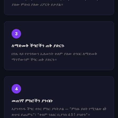
ያለው ምድብ ያለው ሪፖርት ይታያል።
3
ለማድመቅ ችግሮችን ጠቅ ያድርጉ
በገጹ ላይ የተጎዳውን ኤለመንት ቀለም ያለው ድንበር ለማድመቅ
ማንኛውንም ችግር ጠቅ ያድርጉ።
4
መጠገኛ ምክሮችን ያንብቡ
እያንዳንዱ ችግር ተኮር ምክር ያካትታል — "ምስሉ ይዘት የሚገልጽ alt
ጽሁፍ ይጨምሩ"፣ "ቀለም ንፅፅር ቢያንስ 4.5:1 ያሳድጉ"።