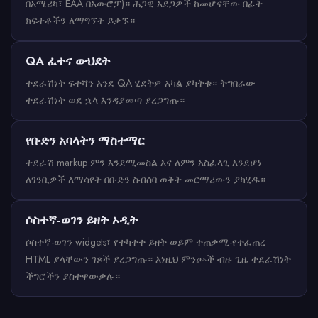
በአሜሪካ፣ EAA በአውሮፓ)። ሕጋዊ አደጋዎች ከመሆናቸው በፊት
ክፍተቶችን ለማግኘት ይቃኙ።
QA ፈተና ውህደት
ተደራሽነት ፍተሻን እንደ QA ሂደትዎ አካል ያካትቱ። ትግበራው
ተደራሽነት ወደ ኋላ እንዳያመጣ ያረጋግጡ።
የቡድን አባላትን ማስተማር
ተደራሽ markup ምን እንደሚመስል እና ለምን አስፈላጊ እንደሆነ
ለገንቢዎች ለማሳየት በቡድን ስብሰባ ወቅት መርማሪውን ያካሂዱ።
ሶስተኛ-ወገን ይዘት ኦዲት
ሶስተኛ-ወገን widgets፣ የተካተተ ይዘት ወይም ተጠቃሚ-የተፈጠረ
HTML ያላቸውን ገጾች ያረጋግጡ። እነዚህ ምንጮች ብዙ ጊዜ ተደራሽነት
ችግሮችን ያስተዋውቃሉ።