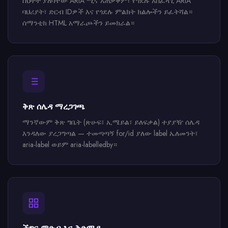
ስህተት ያለባቸው ARIA ሚና አጠቃቀም፣ የጎደሉ አስፈላጊ ARIA
ባህሪያት፣ ድርብ IDዎች እና የጎደሉ ምልክት ክልሎችን ይፈትሻል።
ሰማንቲክ HTML አማራጮችን ይመክራል።
ቅጽ ሰሌዳ ማረጋገጫ
ማንኛውም ቅጽ ግቤት (ጽሁፍ፣ ኢሜይል፣ ይለፍቃል) ተያያዥ ሰሌዳ
እንዳለው ያረጋግጣል — ተመጣጣኝ for/id ያለው label ኤለመንት፣
aria-label ወይም aria-labelledby።