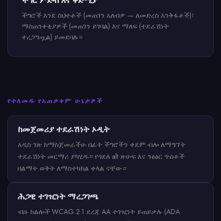
ችግር ምድብ እና ቅድሚያ
ችግሮች እንደ ስህተቶች (መጠገን አለብዎ — ለመድረስ እንቅፋቶች)፣
ማስጠንቀቂያዎች (መጠገን ይገባል) እና ማለፍ (ተደራሽነት
ተረጋግጧል) ይመደባሉ።
የተለመዱ የአጠቃቀም ሁኔታዎች
ከመጀመሪያ ተደራሽነት ኦዲት
አዲስ ገጽ ከማስጀመራችሁ በፊት ችግሮችን ቀደም ብሎ ለማግኘት
ተደራሽነት መርማሪ ያካሂዱ። የጎደለ alt ጽሁፍ እና ንፅፅር ጥሰቶች
በልማት ወቅት ለማስተካከል ቀላል ናቸው።
ሕጋዊ ተገዢነት ማረጋገጫ
ብዙ ክልሎች WCAG 2.1 ደረጃ AA ተገዢነት ይጠይቃሉ (ADA