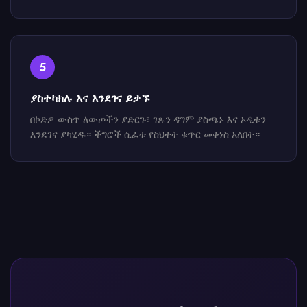
5
ያስተካክሉ እና እንደገና ይቃኙ
በኮድዎ ውስጥ ለውጦችን ያድርጉ፣ ገጹን ዳግም ያስጫኑ እና ኦዲቱን
እንደገና ያካሂዱ። ችግሮች ሲፈቱ የስህተት ቁጥር መቀነስ አለበት።