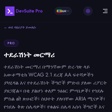
DevSuite Pro
AM
← ወደ ባህሪያት ይመለሱ
PRO
ተደራሽነት መርማሪ
ተደራሽነት መርማሪ በማንኛውም ድረ-ገጽ ላይ
አውቶማቲክ WCAG 2.1 ደረጃ AA ፍተሻዎችን
ያካሂዳል እና የተደራሽነት ችግሮች ምድብ ያለው ሪፖርት
ያዘጋጃል። በቂ ያልሆነ ቀለም ንፅፅር ምጣኔዎች፣ የጎደሉ
ምስል alt ጽሁፎች፣ ስህተት ያለባቸው ARIA ሚናዎች፣
የጎደሉ ቅጽ ሰሌዳዎች፣ የቁልፍ ሰሌዳ አሰሳ ችግሮች እና