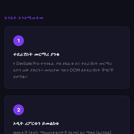
እንዴት እንደሚጠቀሙ
1
ተደራሽነት መርማሪ ያንቁ
የ DevSuite Pro ተንሳፋፊ ዶክ ይክፈቱ እና ተደራሽነት መርማሪ
አዶን ጠቅ ያድርጉ። መሳሪያው ገጹን DOM ለተደራሽነት ችግሮች
ይቃኛል።
2
ኦዲት ሪፖርቱን ይመልከቱ
ስህተቶች (ቀይ)፣ ማስጠንቀቂያዎች (ቢጫ) እና ማለፍ (አረንጓዴ)