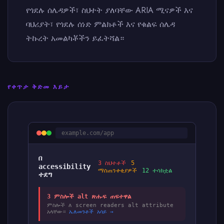
የጎደሉ ሰሌዳዎች፣ ስህተት ያለባቸው ARIA ሚናዎች እና
ባህሪያት፣ የጎደሉ ሰነድ ምልክቶች እና የቁልፍ ሰሌዳ
ትኩረት አመልካቾችን ይፈትሻል።
የቀጥታ ቅድመ እይታ
example.com/app
በ
3 ስህተቶች
5
accessibility
ማስጠንቀቂያዎች
12 ተሳክቷል
ተደግ
3 ምስሎች alt ጽሑፍ ጠፍተዋል
ምስሎች ለ screen readers alt attribute
አላቸው።
ኤለመንቶች አሳይ →