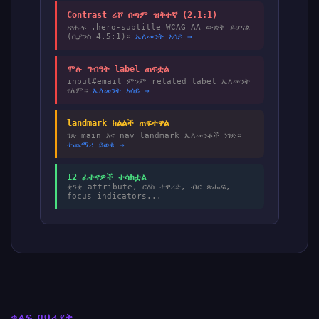
Contrast ሬሾ በጣም ዝቅተኛ (2.1:1)
ጽሑፍ .hero-subtitle WCAG AA ውድቅ ይሆናል
(ቢያንስ 4.5:1)።
ኤለመንት አሳይ →
ሞሉ ግብዓት label ጠፍቷል
input#email ምንም related label ኤለመንት
የለም።
ኤለመንት አሳይ →
landmark ክልልች ጠፍተዋል
ገጽ main እና nav landmark ኤለመንቶች ነገድ።
ተጨማሪ ይወቁ →
12 ፈተናዎች ተሳክቷል
ቋንቋ attribute, ርዕስ ተዋረድ, ብር ጽሑፍ,
focus indicators...
ቁልፍ ባህሪያት