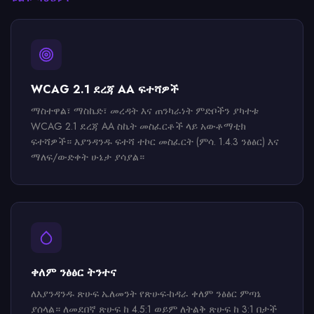
WCAG 2.1 ደረጃ AA ፍተሻዎች
ማስተዋል፣ ማስኬድ፣ መረዳት እና ጠንካራነት ምድቦችን ያካተቱ
WCAG 2.1 ደረጃ AA ስኬት መስፈርቶች ላይ አውቶማቲክ
ፍተሻዎች። እያንዳንዱ ፍተሻ ተኮር መስፈርት (ምሳ. 1.4.3 ንፅፅር) እና
ማለፍ/ውድቀት ሁኔታ ያሳያል።
ቀለም ንፅፅር ትንተና
ለእያንዳንዱ ጽሁፍ ኤለመንት የጽሁፍ-ከዳራ ቀለም ንፅፅር ምጣኔ
ያሰላል። ለመደበኛ ጽሁፍ ከ 4.5:1 ወይም ለትልቅ ጽሁፍ ከ 3:1 በታች