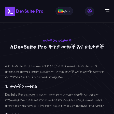
DevSuite Pro
AM
ውሎች እና ሁኔታዎች
ለDevSuite Pro ቅጥያ ውሎች እና ሁኔታዎች
ወደ DevSuite Pro Chrome ቅጥያ እንኳን በደህና መጡ። DevSuite Pro ን
በማውረድ፣ በመጫን ወይም በመጠቀም በእነዚህ ውሎች እና ሁኔታዎች ለመገዛት
ተስማምተዋል። እባክዎን በጥንቃቄ ያንብቧቸው።
1. ውሎችን መቀበል
DevSuite Pro ን በመድረስ ወይም በመጠቀም፣ እነዚህን ውሎች እና ሁሉንም
የሚመለከታቸው ህጎች እና ደንቦች መቀበልዎን ያውቃሉ። ከነዚህ ውሎች ውስጥ
በማናቸውም ካልተስማሙ፣ ቅጥያውን ከመጠቀም ወይም ከመድረስ ተከልክለዋል።