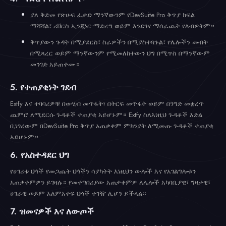
ያለ ቅድመ የጽሁፍ ፈቃድ ማንኛውንም የDevSuite Pro ቅጥያ ክፍል
ማሻሻል፣ ሪቨርስ ኢንጂነር ማድረግ ወይም እንደገና ማሰራጨት የለብዎትም።
ቅጥያውን ጉዳት በሚያደርስ፣ ስራዎችን በሚያስተጓጉል፣ የሌሎችን መብት
በሚጻረር ወይም ማንኛውንም የሚመለከተውን ህግ በሚጥስ በማንኛውም
መንገድ አይጠቀሙ።
5. የተጠያቂነት ገደብ
Extfy እና ተባባሪዎቹ በውሂብ መጥፋት፣ በትርፍ መጥፋት ወይም በንግድ መቋረጥ
ጨምሮ ለሚደርሱ ጉዳቶች ተጠያቂ አይሆኑም። Extfy ስለእነዚህ ጉዳቶች እድል
ቢነገረውም በDevSuite Pro ቅጥያ አጠቃቀም ምክንያት ለሚመጡ ጉዳቶች ተጠያቂ
አይሆኑም።
6. የአስተዳደር ህግ
የሀገሪቱ ህጎች የመጋጨት ህጎችን ሳያካትት እነዚህን ውሎች እና የአገልግሎቱን
አጠቃቀምዎን ይገዛሉ። የመተግበሪያው አጠቃቀምዎ ለሌሎች አካባቢያዊ፣ ግዛታዊ፣
ሀገራዊ ወይም አለምአቀፍ ህጎች ተገዥ ሊሆን ይችላል።
7. ዝመናዎች እና ለውጦች