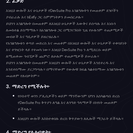
2. ፈቃድ
እነዚህ ውሎች እና ሁኔታዎች የDevSuite Pro አገልግሎትን የመጠቀም ደንቦችን
ያብራራሉ እና ከExtfy ጋር ስምምነትዎን ይመሰርታሉ።
ይህንን አገልግሎት በመጠቀም ለእነዚህ ሁኔታዎች እውቅና ይሰጣሉ እና እነሱን
ለመከተል ይስማማሉ። ከአገልግሎቱ ጋር በሚገናኙበት ጊዜ የሁሉንም ተጠቃሚዎች
መብቶች እና ግዴታዎች ይዘረዝራሉ።
የአገልግሎቱን ቀጣይ መድረስ እና መጠቀም በእነዚህ ውሎች እና ሁኔታዎች ተቀባይነት
እና ተገዢነት ላይ የተመካ ነው። እነዚህ DevSuite Pro ን ለሚደርሱ ወይም
ለሚጠቀሙ ጎብኚዎች ጨምሮ ለሁሉም ተጠቃሚዎች ይሠራሉ።
ይህንን አገልግሎት በመጠቀም እነዚህን ውሎች እና ሁኔታዎች እንደተረዱ እና
እንደተስማሙ ያረጋግጣሉ። በማናቸውም የውሎቹ ክፍል ካልተስማሙ አገልግሎቱን
መጠቀም የለብዎትም።
3. ማድረግ የሚችሉት፦
የሶስተኛ ወገን ፖሊሲዎችን ወይም ማንኛውንም ህግን እስካልጣሰ ድረስ
የDevSuite Pro ቅጥያን ለግል እና ለንግድ ዓላማዎች በነፃነት መጠቀም
ይችላሉ።
እነዚህን ውሎች እስከተቀበሉ ድረስ ቅጥያውን ለሌሎች ማጋራት ይችላሉ።
4. ማድረግ የሌለብዎት፦