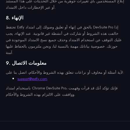
إبلاغ المستخدمين بأي تغييرات جوهرية من خلال التحديثات على هذا المستند
أو عبر الإخطارات داخل الامتداد.
8. الإنهاء
تحتفظ Extfy بالحق في إنهاء أو تعليق وصولك إلى امتداد DevSuite Pro إذا
خالفت هذه الشروط أو شاركت في أنشطة غير قانونية. عند الإنهاء، يجب
عليك التوقف عن استخدام الامتداد وحذف جميع نسخ الامتداد الموجودة في
حوزتك. خصوصية بياناتك مهمة بالنسبة لنا، ونحن ملتزمون بالحفاظ عليها
آمنة.
9. معلومات الاتصال
لأية أسئلة أو مخاوف أو نزاعات تتعلق بهذه الشروط والأحكام، اتصل بنا على:
support@extfy.com
باستخدام امتداد Chrome DevSuite Pro، فإنك تؤكد أنك قد قرأت وفهمت
ووافقت على الالتزام بهذه الشروط والأحكام.