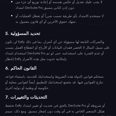
لا يجب عليك تعديل أو عكس هندسة أو إعادة توزيع أي جزء من
امتداد DevSuite Pro دون إذن كتابي مسبق.
لا تستخدم الامتداد بأي طريقة تسبب ضرراً أو تعطل العمليات أو
تنتهك حقوق الآخرين أو أي قانون معمول به.
5. تحديد المسؤولية
لن تكون Extfy والشركات التابعة لها مسؤولة عن أي أضرار، بما في ذلك
على سبيل المثال لا الحصر فقدان البيانات أو الأرباح أو انقطاع العمل بسبب
استخدام امتداد DevSuite Pro أو عدم القدرة على استخدامه، حتى لو تم
إخطار Extfy بإمكانية حدوث مثل هذه الأضرار.
6. القانون الحاكم
ستحكم قوانين الدولة هذه الشروط واستخدامك للخدمة، باستثناء قواعد
تنازع القوانين فيها. قد يخضع استخدامك للتطبيق أيضاً لقوانين محلية أو
حكومية أو وطنية أو دولية أخرى.
7. التحديثات والتغييرات
تحتفظ Extfy بالحق في تحديث أو تغيير امتداد DevSuite Pro أو شروطه أو
هيكل التسعير الخاص به في أي وقت دون إشعار مسبق. ومع ذلك، سيتم