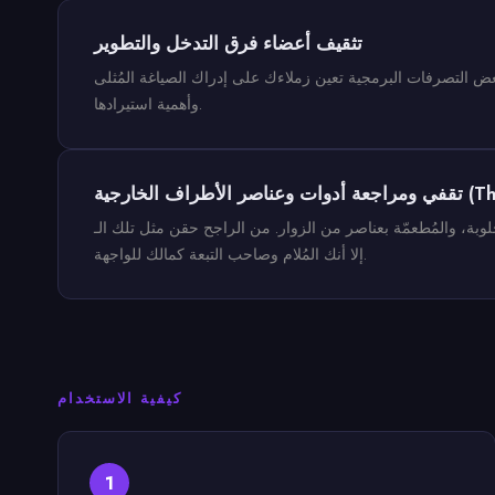
تثقيف أعضاء فرق التدخل والتطوير
عض التصرفات البرمجية تعين زملاءك على إدراك الصياغة المُثلى
وأهمية استيرادها.
ة (Third-Party)
ن الراجح حقن مثل تلك الـ Widgets لأخطاء فادحة (فقد للنصوص البديلة، تباين سيئ) ورغم مصدرها الدخيل
إلا أنك المُلام وصاحب التبعة كمالك للواجهة.
كيفية الاستخدام
1