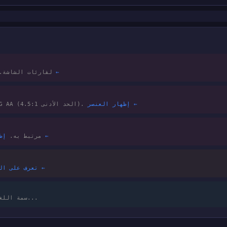
إظهار العناصر ←
يجب أن تحتوي الصور على سمة alt لقارئات الشا
إظهار العنصر ←
النص في .hero-subtitle لا يتوافق مع معايير WCAG AA (الحد الأدنى 4.5:1).
إظهار العنصر ←
input#email لا يحتوي على عنصر label مرتبط به.
تعرف على المزيد ←
سمة اللغة، تسلسل العناوين، نص الروابط، مؤشرات التركيز...