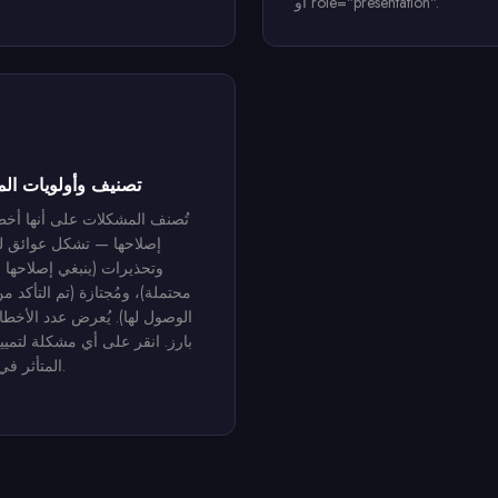
أو role="presentation".
تصنيف وأولويات ال
تُصنف المشكلات على أنها أخط
إصلاحها — تشكل عوائق ل
وتحذيرات (ينبغي إصلاحها 
محتملة)، ومُجتازة (تم التأكد من
الوصول لها). يُعرض عدد الأخط
بارز. انقر على أي مشكلة لتميي
المتأثر في الصفحة.