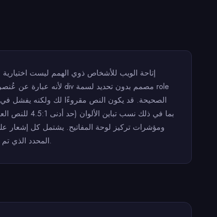
الصحيحة. قد يكون النص مقروءًا لك ولكنه يفشل في ت
العنصر المتأثر، ومعيار WCAG المحدد الذي تم انتهاكه، وتوصية لكيفية إصلاحه. انقر فوق أي مشكلة لتسليط الضوء على العنصر في الصفحة.