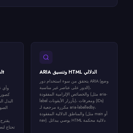
ARIA وتنسيق HTML الدلالي
يتحقق من سوء استخدام دور ARIA (وضع
الدور على عناصر غير مناسبة)،
والخصائص الإلزامية المفقودة (مثل aria-
label بأزرار الأيقونات)، ومعرفات (IDs)
البدل ال
مكررة مرجعية لـ aria-labelledby،
الصور
والمناطق الدلالية المفقودة (مثل main أو
nav). يوصي ببدائل HTML دلالية محكمة.
تحتاج لن