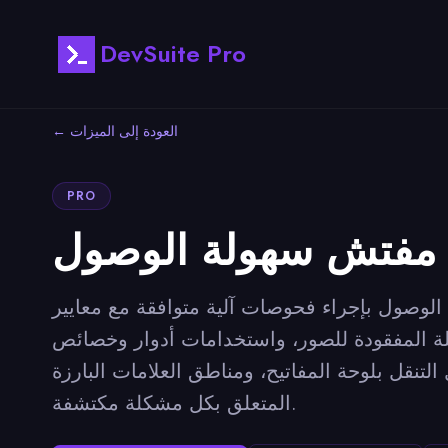
DevSuite Pro
← العودة إلى الميزات
PRO
آلية متوافقة مع معايير WCAG 2.1 المستوى AA على أي صفحة ويب وينتج تقريرًا مصنفًا بمشكلات سهولة
ة للصور، واستخدامات أدوار وخصائص ARIA غير الصحيحة،
ناطق العلامات البارزة (landmarks) المفقودة — مع تمييز فوري بنقرة واحدة للعنصر
المتعلق بكل مشكلة مكتشفة.