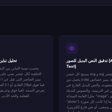
تدقيق النص البديل للصور (Alt
تحليل تباين
Text)
يحسب نسبة التباين بين الن
الخلفية لكل عنصر نصي على 
يمسح كل عنصر img و svg وأي عنصر
يحمل دور (role) كصورة. يميز خصائص
العادي أو 1
مفقودة، والنص البديل الفارغ في
 غير التزيينية، والنصوص البديلة
الفعلية والحد الأدنى المطلوب.
العامة المبتذلة (مثل "image"، و
"photo"). يقترح ما إذا كانت كل صورة
ص وصفي، أو نص فارغ (للتزيين)،