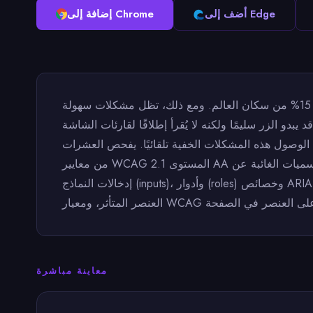
أضف إلى Edge
إضافة إلى Chrome
إتاحة الويب للأشخاص ذوي الهمم ليست اختيارية — بل هي متطلب قانوني في العديد من التشريعات وضرورة حتمية لـ 15% من سكان العالم. ومع ذلك، تظل مشكلات سهولة
أ إطلاقًا لقارئات الشاشة (screen readers) لأنه عبارة عن عُنصر div مصمم بدون تحديد لسمة role
الوصول هذه المشكلات الخفية تلقائيًا. يفحص العشرات
من معايير WCAG 2.1 المستوى AA بما في ذلك نسب تباين الألوان (حد أدنى 4.5:1 للنص العادي، و 3:1 للنص الكبير)، والنصوص البديلة المفقودة على الصور، والتسميات الغائبة عن
إدخالات النماذج (inputs)، وأدوار (roles) وخصائص ARIA غير السليمة، ومناطق الـ landmarks المفقودة (nav, main, footer)، ومؤشرات تركيز لوحة المفاتيح. يشتمل كل إشعار على
معاينة مباشرة