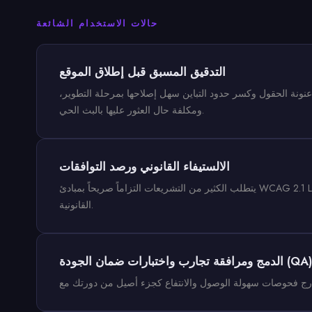
حالات الاستخدام الشائعة
التدقيق المسبق قبل إطلاق الموقع
ونة الحقول وكسر حدود التباين سهل إصلاحها بمرحلة التطوير،
ومكلفة حال العثور عليها بالبث الحي.
الالستيفاء القانوني ورصد التوافقات
يتطلب الكثير من التشريعات التزاماً صريحاً بمبادئ WCAG 2.1 Level AA (كقانون ADA بالولايات المتحدة، و EAA بالاتحاد الأوروبي). شغل هذا المُفتش بالصفحات العامة لتُدرك فجوات الامتثال وتتفادى المساءلة
القانونية.
دمج ومرافقة تجارب واختبارات ضمان الجودة (QA)