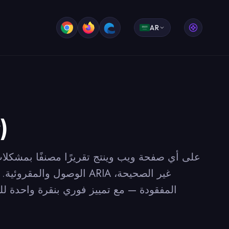
AR
مف
الوصول والمقروئية. اكت