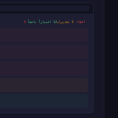
3 أخطاء
5 تحذيرات
12 اختباراً ناجحاً