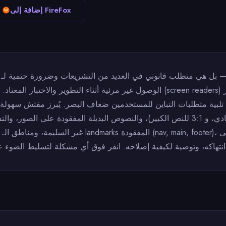
إضافة إلى FireFox
الوصول غير مرئية أثناء التطوير والاختبار المعتاد. قد يبدو الزر سليمًا ولكنه لا يُقر
لبية متطلبات التباين للمستخدمين ضعاف البصر. يُبرز مفتش سهولة 