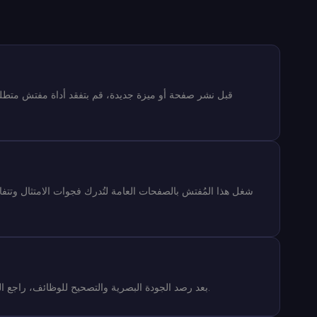
قبل نشر صفحة أو ميزة جديدة، قم بتفقد أداة مفتش متطلب
أدرج فحوصات سهولة الوصول والانتفاع كجزء أصيل من دورتك مع QA. بعد رصد الجودة البصرية والتصحيح للوظائف، راجع المفتش لتتأكد بأن التعديلات الطارئة لم تضف ويلات لا حصر لها للمقروئية.