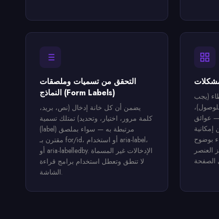
مشكلات
التحقق من تسميات وملصقات
النماذج (Form Labels)
اء (يجب
لوصول)،
يضمن أن كل خانة إدخال (نص، بريد،
— عوائق
كلمة مرور، اختيار، وتحديد) تمتلك تسمية
 إمكانية
(label) مرتبطة به — سواء بملصق
اء بوضوح
مقترن بـ for/id، أو استخدام aria-label،
ز العنصر
أو aria-labelledby. الإدخالات غير المسماة
لا تنطق وتعطل استخدام برامج قراءة
الشاشة.