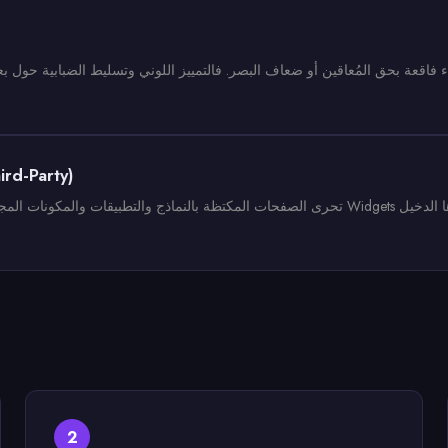
فاقعة بحق المُعاقين أو ضعاف البصر. فالتمييز اللوني وتسليط الضبابية حول ب
تقفي ومراجعة أدوات وعناصر الأطراف الخارجي
تحرى الصفحات المكتظة بالنماذج والتطبيقات والمكونات المجلوبة، والمُطعمّة بعناصر من الزوار. م
2