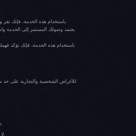
باستخدام هذه الخدمة، فإنك تقر وتقبل هذه الشروط وتوافق على اتباعها. وهي تحدد حقوق ومسؤوليات جميع المستخدمين عند التفاعل مع الخدمة.
يعتمد وصولك المستمر إلى الخدمة واس
باستخدام هذه الخدمة، فإنك تؤكد فه
لك الحرية في استخدام امتداد DevSuite Pro للأغراض الشخصية والتجارية على حد سواء، طالما أنه لا ينتهك سياسات الطرف الثالث أو أي قوانين.
لا يجب عليك تعديل أو عكس هندسة أو إعادة توزيع أي جزء من امتداد DevSuite Pro دون إذن كتابي مسبق.
لا تستخدم الامتداد بأي طريقة تسبب ضرراً أو تعطل العمليات أو تنتهك حقوق الآخرين أو أي قانون معمول به.