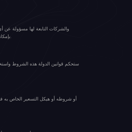
استخدام امتداد DevSuite Pro أو عدم القدرة على استخدامه، حتى لو تم إخطار Extfy بإمكانية حدوث مثل هذه الأضرار.
ستحكم قوانين الدولة هذه الشروط واستخدام