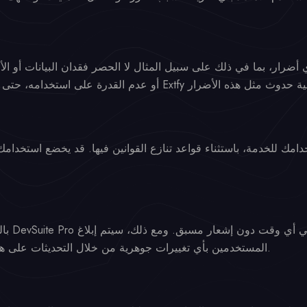
ك للخدمة، باستثناء قواعد تنازع القوانين فيها. قد يخضع استخدامك ل
المستخدمين بأي تغييرات جوهرية من خلال التحديثات على هذا المستند أو عبر الإخطارات داخل الامتداد.