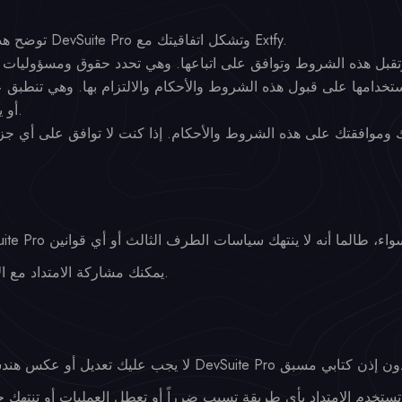
توضح هذه الشروط والأحكام قواعد استخدام خدمة DevSuite Pro وتشكل اتفاقيتك مع Extfy.
تخدامها على قبول هذه الشروط والأحكام والالتزام بها. وهي تنطبق 
الذين يصلون إلى DevSuite Pro أو يستخدمونه.
مك وموافقتك على هذه الشروط والأحكام. إذا كنت لا توافق على أي 
يمكنك مشاركة الامتداد مع الآخرين، بشرط قبولهم لهذه الشروط.