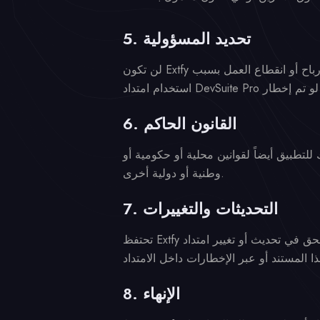
5. تحديد المسؤولية
لن تكون Extfy والشركات التابعة لها مسؤولة عن أي أضرار، بما في ذلك على سبيل المثال لا الحصر فقدان البيانات أو الأرباح أو انقطاع العمل بسبب
6. القانون الحاكم
لتطبيق أيضاً لقوانين محلية أو حكومية أو
وطنية أو دولية أخرى.
7. التحديثات والتغييرات
تحتفظ Extfy بالحق في تحديث أو تغيير امتداد DevSuite Pro أو شروطه أو هيكل التسعير الخاص به في أي وقت دون إشعار مسبق. ومع ذلك، سيتم إبلاغ
8. الإنهاء