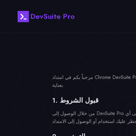
DevSuite Pro
مرحباً بكم في امتداد Chrome DevSuite Pro. بتنزيل DevSuite Pro أو تثبيته أو استخدامه، فإنك توافق على الالتزام بهذه الشروط والأحكام. يرجى قراءتها
بعناية.
1. قبول الشروط
من خلال الوصول إلى DevSuite Pro أو استخدامه، فإنك تقر وتقبل الالتزام بهذه الشروط وجميع القوانين واللوائح المعمول بها. إذا كنت لا توافق على أي