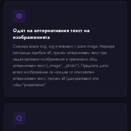
Одит на алтернативния текст на
изображенията
Сканира всеки img, svg и елемент с роля image. Маркира
липсващи атрибути alt, празен алтернативен текст при
недекоративни изображения и прекалено общ
алтернативен текст („image“, „photo“). Предлага дали
всяко изображение се нуждае от описателен
алтернативен текст, празен alt (декоративен) или
role="presentation".