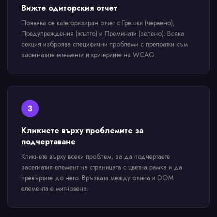
Вижте одиторския отчет
Появява се категоризиран отчет с Грешки (червено),
Предупреждения (жълто) и Преминати (зелено). Всяка
секция изброява специфични проблеми с препратки към
засегнатите елементи и критериите на WCAG.
3
Кликнете върху проблемите за
подчертаване
Кликнете върху всеки проблем, за да подчертаете
засегнатия елемент на страницата с цветна рамка и да
превъртите до него. Връзката между отчета и DOM
елемента е мигновена.