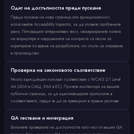
Одит на достъпността преди пускане
Преди пускане на нова страница или функционалност,
използвайте Accessibility Inspector, за да уловите проблемите
рано. Липсващият алтернативен текст, немаркираните полета
на формуляри и нарушенията на контраста са лесни за
коригиране по време на разработката, но скъпи за откриване
в производство.
Проверка на законовото съответствие
Много юрисдикции изискват съответствие с WCAG 2.1 Level
AA (ADA в САЩ, EAA в ЕС). Пуснете инспектора на вашите
публични страници, за да идентифицирате пропуските в
съответствието, преди те да се превърнат в правни рискове.
QA тестване и интеграция
Включете проверката на достъпността като част от вашия QA