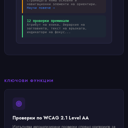
Страницата няма основни и
навигационни элементи на ориентири.
Научи повече →
12 проверки преминали
Атрибут на езика, йерархия на
заглавията, текст на връзката,
индикатори на фокус...
КЛЮЧОВИ ФУНКЦИИ
Проверки по WCAG 2.1 Level AA
Изпълнява автоматизирани проверки спрямо критериите за