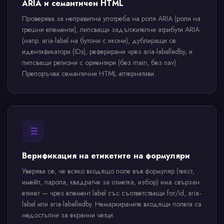
ARIA и семантичен HTML
Проверява за неправилна употреба на роля ARIA (роли на
грешни елементи), липсващи задължителни атрибути ARIA
(напр. aria-label на бутони с икони), дублиращи се
идентификатори (IDs), реферирани чрез aria-labelledby, и
липсващи региони с ориентири (без main, без nav).
Препоръчва семантични HTML алтернативи.
Верификация на етикетите на формуляри
Уверява се, че всяко входящо поле във формуляр (текст,
имейл, парола, квадратче за отметка, избор) има свързан
етикет — чрез елемент label със съответстващи for/id, aria-
label или aria-labelledby. Немаркираните входящи полета са
недостъпни за екранни четци.