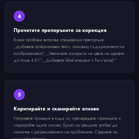
4
Прочетете препоръките за корекция
Всеки проблем включва специфична препоръка:
„Добавете алтернативен текст, описващ съдържанието на
изображението“, „Увеличете контраста на цвета на шрифта
до поне 4.5:1“, „Добавете label елемент с for='email'“.
5
Коригирайте и сканирайте отново
Направете промени в кода си, презаредете страницата и
стартирайте одита отново. Броят на грешките трябва да
намалее с разрешаването на проблемите. Стремете се
към нула грешки.