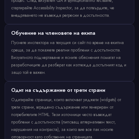
процес. След визуален QA и функционално тестване,
стартирайте Accessibility Inspector, за да потвърдите, че
внедряването не въвежда регресии в достъпността.
Обучение на членовете на екипа
Пуснете инспектора на текущия си сайт по време на екипна
среща, за да покажете реални проблеми с достъпността.
Визуалното подчертаване и ясните обяснения помагат на
разработчиците да разберат как изглежда достъпният код и
защо той е важен.
Одит на съдържание от трети страни
Одитирайте страници, които включват уиджети (widgets) от
трети страни, вградено съдържание или генериран от
потребителите HTML. Тези източници често въвеждат
проблеми с достъпността (липсващ алтернативен текст,
нарушения на контраста), за които вие все пак носите
отговорност като собственик на страницата.