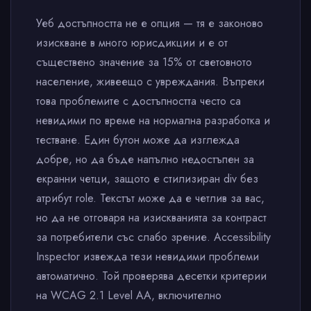
Уеб достъпността не е опция — тя е законово
изискване в много юрисдикции и е от
съществено значение за 15% от световното
население, живеещо с увреждания. Въпреки
това проблемите с достъпността често са
невидими по време на нормална разработка и
тестване. Един бутон може да изглежда
добре, но да бъде напълно недостъпен за
екранни четци, защото е стилизиран div без
атрибут role. Текстът може да е четлив за вас,
но да не отговаря на изискванията за контраст
за потребители със слабо зрение. Accessibility
Inspector извежда тези невидими проблеми
автоматично. Той проверява десетки критерии
на WCAG 2.1 Level AA, включително