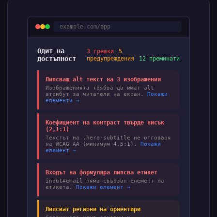
example.com/app
Одит на
3 грешки
5
достъпност
предупреждения
12 преминати
Липсващ alt текст на 3 изображения
Изображенията трябва да имат alt
атрибут за читатели на екран.
Покажи
елементи →
Коефициент на контраст твърде нисък
(2,1:1)
Текстът на .hero-subtitle не отговаря
на WCAG AA (минимум 4,5:1).
Покажи
елемент →
Входът на формуляра липсва етикет
input#email няма свързан елемент на
етикета.
Покажи елемент →
Липсват региони на ориентири