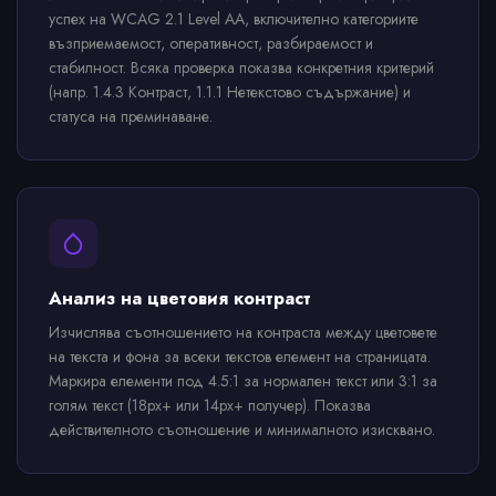
успех на WCAG 2.1 Level AA, включително категориите
възприемаемост, оперативност, разбираемост и
стабилност. Всяка проверка показва конкретния критерий
(напр. 1.4.3 Контраст, 1.1.1 Нетекстово съдържание) и
статуса на преминаване.
Анализ на цветовия контраст
Изчислява съотношението на контраста между цветовете
на текста и фона за всеки текстов елемент на страницата.
Маркира елементи под 4.5:1 за нормален текст или 3:1 за
голям текст (18px+ или 14px+ получер). Показва
действителното съотношение и минималното изисквано.