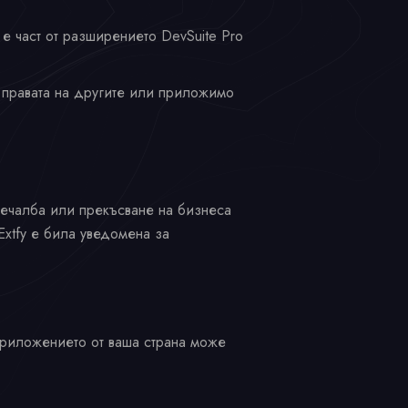
е част от разширението DevSuite Pro
а правата на другите или приложимо
 печалба или прекъсване на бизнеса
xtfy е била уведомена за
 приложението от ваша страна може