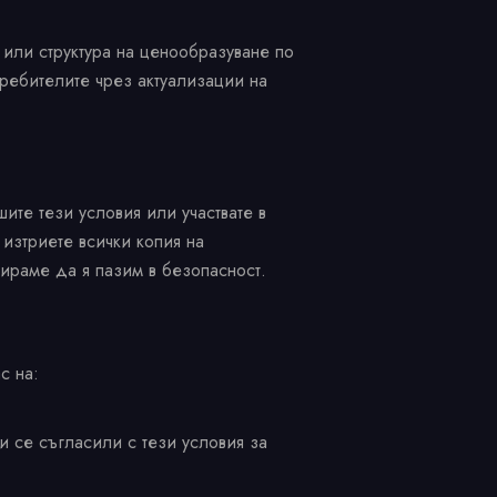
 или структура на ценообразуване по
ребителите чрез актуализации на
ите тези условия или участвате в
изтриете всички копия на
жираме да я пазим в безопасност.
с на:
и се съгласили с тези условия за