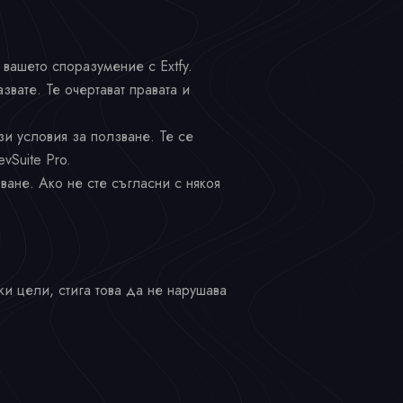
 вашето споразумение с Extfy.
звате. Те очертават правата и
и условия за ползване. Те се
vSuite Pro.
ване. Ако не сте съгласни с някоя
ки цели, стига това да не нарушава