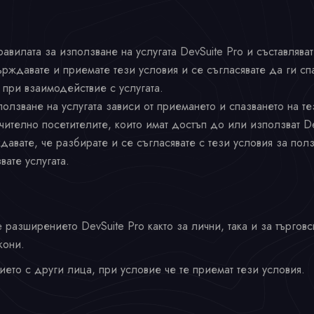
авилата за използване на услугата DevSuite Pro и съставляват
ърждавате и приемате тези условия и се съгласявате да ги спа
 при взаимодействие с услугата.
лзване на услугата зависи от приемането и спазването на тез
чително посетителите, които имат достъп до или използват De
давате, че разбирате и се съгласявате с тези условия за полз
вате услугата.
азширението DevSuite Pro както за лични, така и за търговс
кони.
то с други лица, при условие че те приемат тези условия.