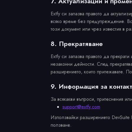
7. Актуализации и проме
Extfy си запазва правото да актуализ
всяко време без предупреждение. Вс
този документ или чрез известия в р
8. Прекратяване
Extfy си запазва правото да прекрати
незаконни дейности. След прекратява
разширението, които притежавате. По
9. Информация за контакт
За всякакви въпроси, притеснения или
support@extfy.com
Използвайки разширението DevSuite P
ползване.