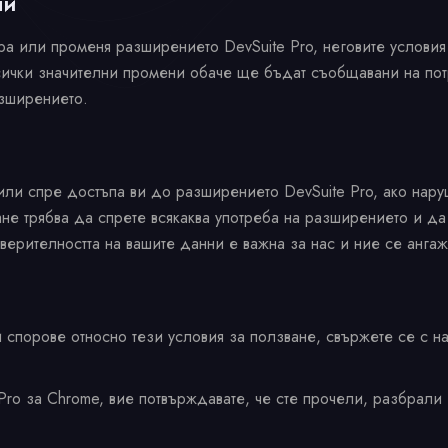
ни
ира или променя разширението DevSuite Pro, неговите условия
ички значителни промени обаче ще бъдат съобщавани на пот
азширението.
 или спре достъпа ви до разширението DevSuite Pro, ако наруш
не трябва да спрете всякаква употреба на разширението и да 
верителността на вашите данни е важна за нас и ние се анга
 спорове относно тези условия за ползване, свържете се с на
ro за Chrome, вие потвърждавате, че сте прочели, разбрали 