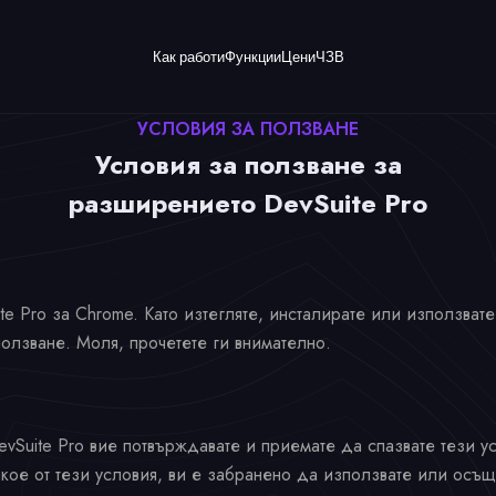
Как работи
Функции
Цени
ЧЗВ
УСЛОВИЯ ЗА ПОЛЗВАНЕ
Условия за ползване за
разширението DevSuite Pro
Pro за Chrome. Като изтегляте, инсталирате или използвате 
олзване. Моля, прочетете ги внимателно.
vSuite Pro вие потвърждавате и приемате да спазвате тези у
якое от тези условия, ви е забранено да използвате или осъ