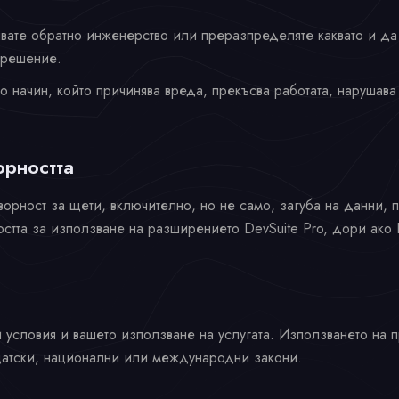
вате обратно инженерство или преразпределяте каквато и да 
зрешение.
 начин, който причинява вреда, прекъсва работата, нарушав
орността
оворност за щети, включително, но не само, загуба на данни,
тта за използване на разширението DevSuite Pro, дори ако E
и условия и вашето използване на услугата. Използването на
атски, национални или международни закони.