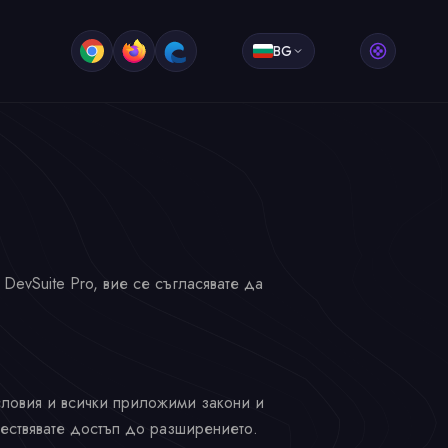
BG
DevSuite Pro, вие се съгласявате да
словия и всички приложими закони и
ществявате достъп до разширението.