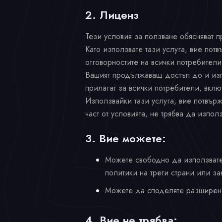
2. Лиценз
Тези условия за ползване обясняват пр
Като използвате тази услуга, вие потв
отговорностите на всички потребители
Вашият продължаващ достъп до и изпо
прилагат за всички потребители, вклю
Използвайки тази услуга, вие потвърж
част от условията, не трябва да използ
3. Вие можете:
Можете свободно да използвате р
политики на трети страни или за
Можете да споделяте разширение
4. Вие не трябва: