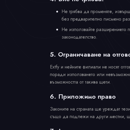
Не трябва да променяте, извърш
без предварително писмено ра
Не използвайте разширението по
законодателство.
5. Ограничаване на отгов
Extfy и нейните филиали не носят отг
поради използването или невъзможнос
възможността от такива щети.
6. Приложимо право
Законите на страната ще уреждат тез
също да подлежи на други местни, щ