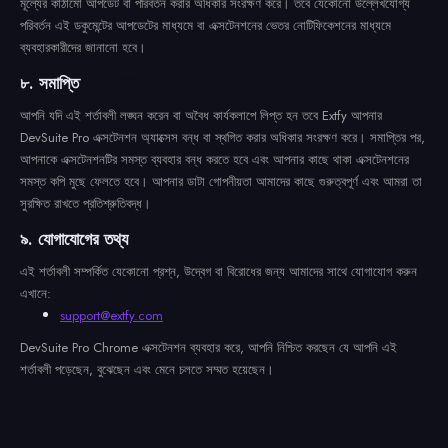
মূল্যের কাঠামো আপডেট বা পরিবর্তন করার অধিকার সংরক্ষণ করে। তবে যেকোনো উল্লেখযোগ্য
পরিবর্তন এই ডকুমেন্টের আপডেটের মাধ্যমে বা এক্সটেনশনের ভেতর নোটিফিকেশনের মাধ্যমে
ব্যবহারকারীদের জানানো হবে।
৮. সমাপ্তি
আপনি যদি এই শর্তাবলী লঙ্ঘন করেন বা অবৈধ কার্যকলাপে লিপ্ত হন তবে Extfy আপনার
DevSuite Pro এক্সটেনশন অ্যাক্সেস বন্ধ বা স্থগিত করার অধিকার সংরক্ষণ করে। সমাপ্তির পর,
আপনাকে এক্সটেনশনটির সমস্ত ব্যবহার বন্ধ করতে হবে এবং আপনার কাছে থাকা এক্সটেনশনের
সমস্ত কপি মুছে ফেলতে হবে। আপনার ডাটা গোপনীয়তা আমাদের কাছে গুরুত্বপূর্ণ এবং আমরা তা
সুরক্ষিত রাখতে প্রতিশ্রুতিবদ্ধ।
৯. যোগাযোগের তথ্য
এই শর্তাবলী সম্পর্কিত যেকোনো প্রশ্ন, উদ্বেগ বা বিরোধের জন্য আমাদের সাথে যোগাযোগ করুন
এখানে:
support@extfy.com
DevSuite Pro Chrome এক্সটেনশন ব্যবহার করে, আপনি নিশ্চিত করছেন যে আপনি এই
শর্তাবলী পড়েছেন, বুঝেছেন এবং মেনে চলতে সম্মত হয়েছেন।