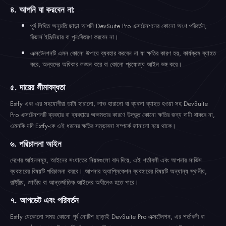
৪. আপনি যা করবেন না:
পূর্ব লিখিত অনুমতি ছাড়া আপনি DevSuite Pro এক্সটেনশনের কোনো অংশ পরিবর্তন,
রিভার্স ইঞ্জিনিয়ার বা পুনঃবিতরণ করবেন না।
এক্সটেনশনটি এমন কোনো উপায়ে ব্যবহার করবেন না যা ক্ষতির কারণ হয়, কার্যক্রম ব্যাহত
করে, অন্যদের অধিকার লঙ্ঘন করে বা কোনো প্রযোজ্য আইন ভঙ্গ করে।
৫. দায়ের সীমাবদ্ধতা
Extfy এবং এর সহযোগীরা ডাটা হারানো, লাভ হারানো বা ব্যবসা ব্যাহত হওয়া সহ DevSuite
Pro এক্সটেনশনটি ব্যবহার বা ব্যবহারে অক্ষমতার কারণে উদ্ভূত কোনো ক্ষতির জন্য দায়ী থাকবে না,
এমনকি যদি Extfy-কে এই ধরনের ক্ষতির সম্ভাবনা সম্পর্কে জানানো হয়ে থাকে।
৬. পরিচালনা আইন
দেশের আইনসমূহ, আইনের সংঘাতের নিয়মগুলো বাদ দিয়ে, এই শর্তাবলী এবং আপনার সার্ভিস
ব্যবহারের বিষয়টি পরিচালনা করবে। আপনার অ্যাপ্লিকেশন ব্যবহারের বিষয়টি অন্যান্য স্থানীয়,
রাষ্ট্রীয়, জাতীয় বা আন্তর্জাতিক আইনের অধীনেও হতে পারে।
৭. আপডেট এবং পরিবর্তন
Extfy যেকোনো সময় কোনো পূর্ব নোটিশ ছাড়াই DevSuite Pro এক্সটেনশন, এর শর্তাবলী বা