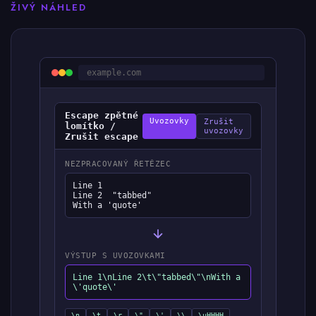
ŽIVÝ NÁHLED
example.com
Escape zpětné
Uvozovky
Zrušit
lomítko /
uvozovky
Zrušit escape
NEZPRACOVANÝ ŘETĚZEC
Line 1

Line 2	"tabbed"

With a 'quote'
VÝSTUP S UVOZOVKAMI
Line 1\nLine 2\t\"tabbed\"\nWith a
\'quote\'
\n
\t
\r
\"
\'
\\
\uHHHH