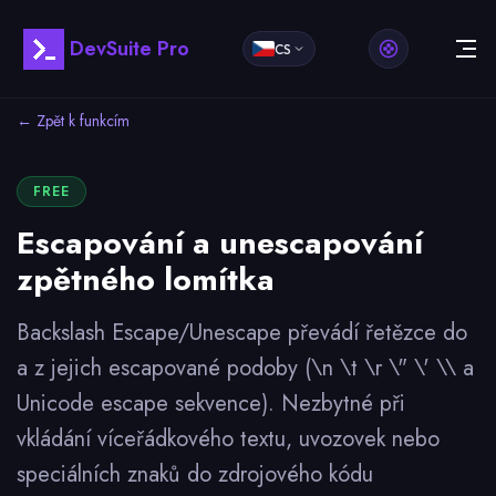
DevSuite Pro
CS
← Zpět k funkcím
FREE
Escapování a unescapování
zpětného lomítka
Backslash Escape/Unescape převádí řetězce do
a z jejich escapované podoby (\n \t \r \" \' \\ a
Unicode escape sekvence). Nezbytné při
vkládání víceřádkového textu, uvozovek nebo
speciálních znaků do zdrojového kódu