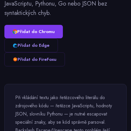
JavaScriptu, Pythonu, Go nebo JSON bez
syntaktických chyb.
Přidat do Chromu
Přidat do Edge
Přidat do FireFoxu
Při vkládání textu jako řetězcového literálu do
zdrojového kódu — řetězce JavaScriptu, hodnoty
JSON, slovníku Pythonu — je nutné escapovat
speciální znaky, aby se kód správně parsoval.
Backslash Escape/Unescape tento problém řeší