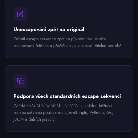
Unescapování zpět na originál
Obrátí escape sekvence zpět na původní text. Vložte
escapovaný řetězec a přečtěte si jej v surové, čitelné podobě.
Podpora všech standardních escape sekvencí
Zvládá \n \r \t \f \v \0 \b i \" \' \\ — každou běžnou
escape sekvenci používanou v JavaScriptu, Pythonu, Go,
JSON a dalších jazycích.