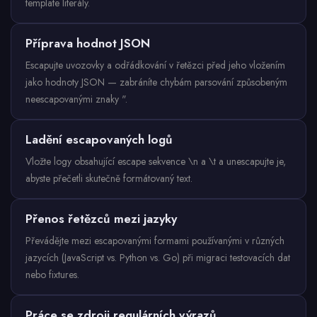
template literály.
Příprava hodnot JSON
Escapujte uvozovky a odřádkování v řetězci před jeho vložením
jako hodnoty JSON — zabráníte chybám parsování způsobeným
neescapovanými znaky ".
Ladění escapovaných logů
Vložte logy obsahující escape sekvence \n a \t a unescapujte je,
abyste přečetli skutečně formátovaný text.
Přenos řetězců mezi jazyky
Převádějte mezi escapovanými formami používanými v různých
jazycích (JavaScript vs. Python vs. Go) při migraci testovacích dat
nebo fixtures.
Práce se zdroji regulárních výrazů