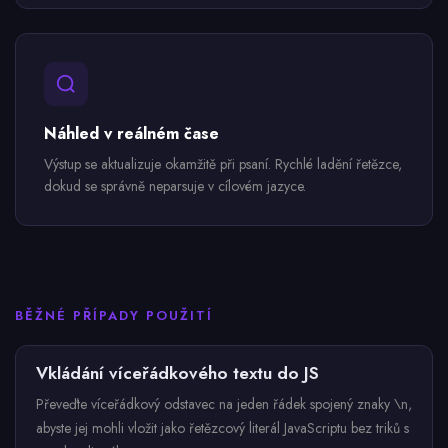
Náhled v reálném čase
Výstup se aktualizuje okamžitě při psaní. Rychlé ladění řetězce,
dokud se správně neparsuje v cílovém jazyce.
BĚŽNÉ PŘÍPADY POUŽITÍ
Vkládání víceřádkového textu do JS
Převeďte víceřádkový odstavec na jeden řádek spojený znaky \n,
abyste jej mohli vložit jako řetězcový literál JavaScriptu bez triků s