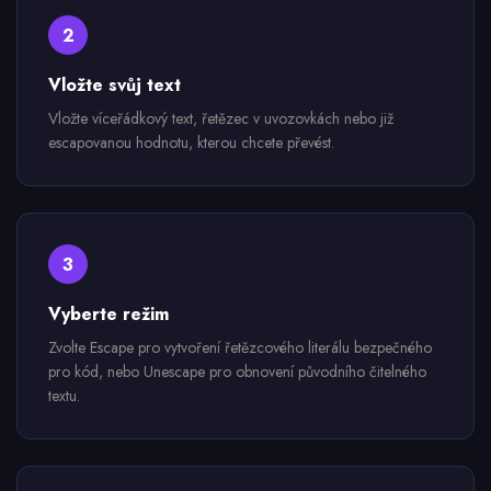
2
Vložte svůj text
Vložte víceřádkový text, řetězec v uvozovkách nebo již
escapovanou hodnotu, kterou chcete převést.
3
Vyberte režim
Zvolte Escape pro vytvoření řetězcového literálu bezpečného
pro kód, nebo Unescape pro obnovení původního čitelného
textu.