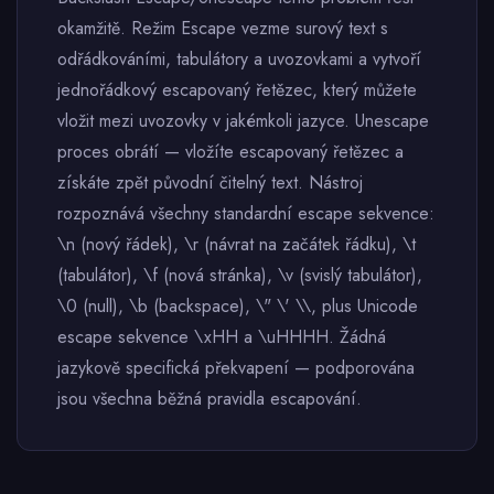
okamžitě. Režim Escape vezme surový text s
odřádkováními, tabulátory a uvozovkami a vytvoří
jednořádkový escapovaný řetězec, který můžete
vložit mezi uvozovky v jakémkoli jazyce. Unescape
proces obrátí — vložíte escapovaný řetězec a
získáte zpět původní čitelný text. Nástroj
rozpoznává všechny standardní escape sekvence:
\n (nový řádek), \r (návrat na začátek řádku), \t
(tabulátor), \f (nová stránka), \v (svislý tabulátor),
\0 (null), \b (backspace), \" \' \\, plus Unicode
escape sekvence \xHH a \uHHHH. Žádná
jazykově specifická překvapení — podporována
jsou všechna běžná pravidla escapování.