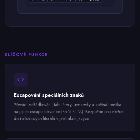
KLÍČOVÉ FUNKCE
Escapování speciálních znaků
Převádí odřádkování, tabulátory, uvozovky a zpětná lomítka
na jejich escape sekvence (\n \t \" \\). Bezpečné pro vložení
do řetězcových literálů v jakémkoli jazyce.