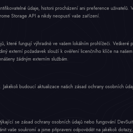
fikovatelné údaje, historii procházení ani preference uživatelů. 
rome Storage API a nikdy neopustí vaše zařízení.
jů, které fungují výhradně ve vašem lokálním prohlížeči. Veškeré 
Jediný externí požadavek slouží k ověření licenčního klíče na naš
enášeny žádným externím službám.
. Jakékoli budoucí aktualizace našich zásad ochrany osobních úda
týkající se zásad ochrany osobních údajů nebo fungování DevSuite
ránit vaše soukromí a jsme připraveni odpovědět na jakékoli dotazy,