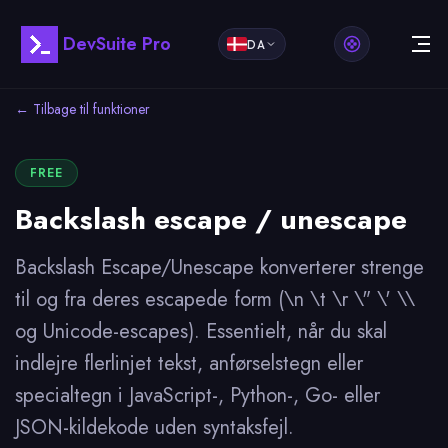
DevSuite Pro
DA
← Tilbage til funktioner
FREE
Backslash escape / unescape
Backslash Escape/Unescape konverterer strenge
til og fra deres escapede form (\n \t \r \" \' \\
og Unicode-escapes). Essentielt, når du skal
indlejre flerlinjet tekst, anførselstegn eller
specialtegn i JavaScript-, Python-, Go- eller
JSON-kildekode uden syntaksfejl.