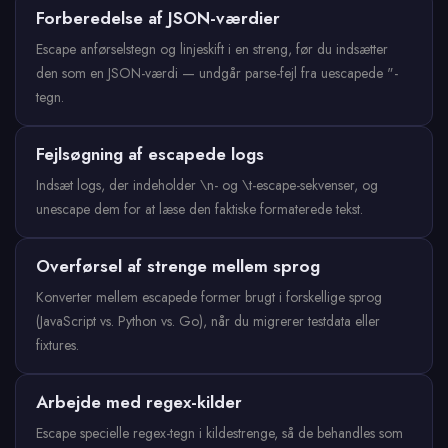
Forberedelse af JSON-værdier
Escape anførselstegn og linjeskift i en streng, før du indsætter
den som en JSON-værdi — undgår parse-fejl fra uescapede "-
tegn.
Fejlsøgning af escapede logs
Indsæt logs, der indeholder \n- og \t-escape-sekvenser, og
unescape dem for at læse den faktiske formaterede tekst.
Overførsel af strenge mellem sprog
Konverter mellem escapede former brugt i forskellige sprog
(JavaScript vs. Python vs. Go), når du migrerer testdata eller
fixtures.
Arbejde med regex-kilder
Escape specielle regex-tegn i kildestrenge, så de behandles som