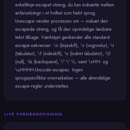
enkeltlinje-escapet streng, du kan indsætte mellem
anførselstegn i et hvilket som helst sprog.
Unescape vender processen om — indsæt den
escapede streng, og få den oprindelige læsbare
tekst tilbage. Værktøjet genkender alle standard-
escape-sekvenser: \n (linjeskift), \r (vognretur), \t
(tabulator), \f (sideskift), \v (lodret tabulator), \0
(null), \b (backspace), \" \' \\, samt \xHH- og
\uHHHH-Unicode-escapes. Ingen
sprogspecifikke overraskelser — alle almindelige
escape-regler understøttes.
LIVE FORHÅNDSVISNING