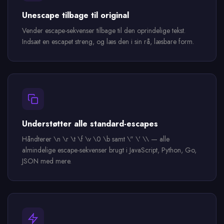
Unescape tilbage til original
Vender escape-sekvenser tilbage til den oprindelige tekst.
Indsæt en escapet streng, og læs den i sin rå, læsbare form.
Understøtter alle standard-escapes
Håndterer \n \r \t \f \v \0 \b samt \" \' \\ — alle
almindelige escape-sekvenser brugt i JavaScript, Python, Go,
JSON med mere.