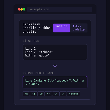
example.com
Backslash
Undslip
Ikke-
Undslip / Ikke-
undslip
undslip
RÅ STRENG
Line 1

Line 2	"tabbed"

With a 'quote'
OUTPUT MED ESCAPE
Line 1\nLine 2\t\"tabbed\"\nWith a
\'quote\'
\n
\t
\r
\"
\'
\\
\uHHHH