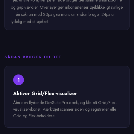
Tjek at alle kortgitter på en side bruger det samme antal kolonner
og gap-værdier. Overlayet gør inkonsistenser øjeblikkeligt synlige
— én sektion med 20px gap mens en anden bruger 24px er
tydelig med et øjekast.
SÅDAN BRUGER DU DET
1
Aktiver Grid/Flex-visualizer
Åbn den flydende DevSuite Pro-dock, og klik på Grid/Flex-
visualizer-ikonet. Værktøjet scanner siden og registrerer alle
Grid og Flex-beholdere.