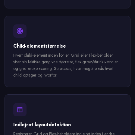
Child-elementstørrelse
Hvert child-element inden for en Grid eller Flex-beholder
viser sin faktiske gengivne størrelse, flex-grow/shrink-værdier
og grid-areaplacering. Se præcis, hvor meget plads hvert
child optager og hvorfor.
Indlejret layoutdetektion
Registrerer Grid og Flex-beholdere indlejret inden i andre