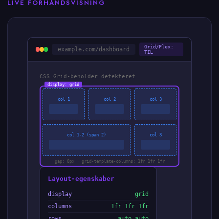
LIVE FORHÅNDSVISNING
Grid/Flex:
example.com/dashboard
TIL
CSS Grid-beholder detekteret
display: grid
col 1
col 2
col 3
col 1-2 (span 2)
col 3
gap: 8px · grid-template-columns: 1fr 1fr 1fr
Layout-egenskaber
display
grid
columns
1fr 1fr 1fr
rows
auto auto