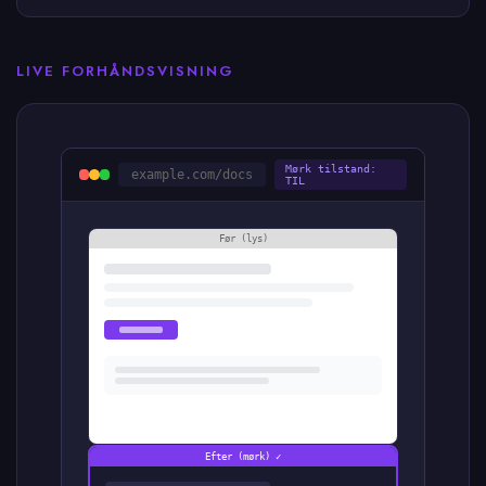
LIVE FORHÅNDSVISNING
Mørk tilstand:
example.com/docs
TIL
Før (lys)
Efter (mørk) ✓