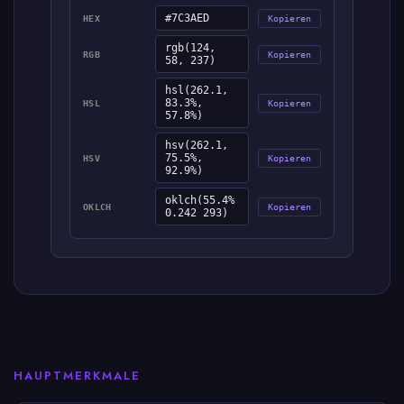
#7C3AED
HEX
Kopieren
rgb(124,
RGB
Kopieren
58, 237)
hsl(262.1,
83.3%,
HSL
Kopieren
57.8%)
hsv(262.1,
75.5%,
HSV
Kopieren
92.9%)
oklch(55.4%
OKLCH
Kopieren
0.242 293)
HAUPTMERKMALE