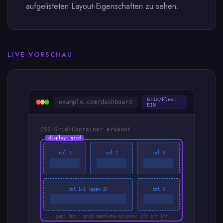
aufgelisteten Layout-Eigenschaften zu sehen.
LIVE-VORSCHAU
Grid/Flex:
example.com/dashboard
EIN
CSS-Grid-Container erkannt
display: grid
col 1
col 2
col 3
col 1-2 (span 2)
col 3
gap: 8px · grid-template-columns: 1fr 1fr 1fr