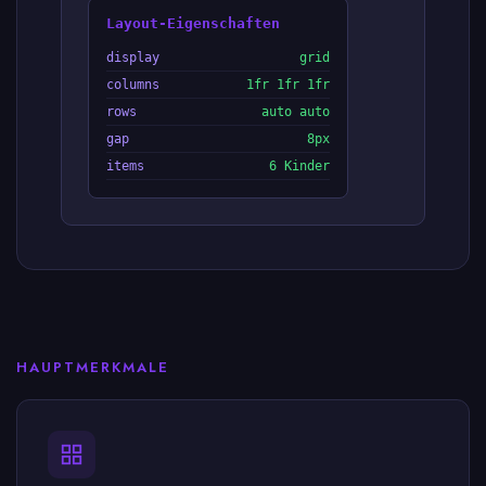
Layout-Eigenschaften
display
grid
columns
1fr 1fr 1fr
rows
auto auto
gap
8px
items
6 Kinder
HAUPTMERKMALE