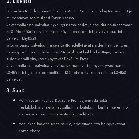
2. Lisenssi
Nämä käyttöehdot määrittelevät DevSuite Pro -palvelun käytön säännöt ja
muodostavat sopimuksesi Extfyn kanssa.
Käyttämällä tätä palvelua hyväksyt nämä ehdot ja sitoudut noudattamaan
niitä. Ne määrittelevät kaikkien käyttäjien oikeudet ja velvollisuudet
palvelun käytössä.
Jatkuva pääsy palveluun ja sen käyttö edellyttävät näiden käyttöehtojen
hyväksymistä ja noudattamista. Ne koskevat kaikkia käyttäjiä, mukaan
lukien vierailijoita, jotka käyttävät DevSuite Prota.
Käyttämällä tätä palvelua vahvistat ymmärtäväsi ja hyväksyväsi nämä
käyttöehdot. Jos olet eri mieltä mistään ehdoista, sinun ei tulisi käyttää
palvelua.
3. Saat:
Voit vapaasti käyttää DevSuite Pro -laajennusta sekä
henkilökohtaisiin että kaupallisiin tarkoituksiin, kunhan se ei riko
kolmansien osapuolien käytäntöjä tai lakeja.
Voit jakaa laajennuksen muille, edellyttäen että he hyväksyvät
nämä ehdot.