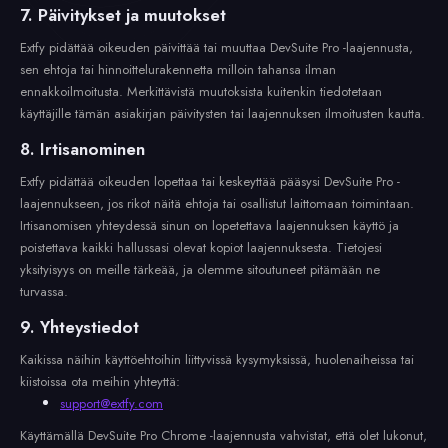
7. Päivitykset ja muutokset
Extfy pidättää oikeuden päivittää tai muuttaa DevSuite Pro -laajennusta,
sen ehtoja tai hinnoittelurakennetta milloin tahansa ilman
ennakkoilmoitusta. Merkittävistä muutoksista kuitenkin tiedotetaan
käyttäjille tämän asiakirjan päivitysten tai laajennuksen ilmoitusten kautta.
8. Irtisanominen
Extfy pidättää oikeuden lopettaa tai keskeyttää pääsysi DevSuite Pro -
laajennukseen, jos rikot näitä ehtoja tai osallistut laittomaan toimintaan.
Irtisanomisen yhteydessä sinun on lopetettava laajennuksen käyttö ja
poistettava kaikki hallussasi olevat kopiot laajennuksesta. Tietojesi
yksityisyys on meille tärkeää, ja olemme sitoutuneet pitämään ne
turvassa.
9. Yhteystiedot
Kaikissa näihin käyttöehtoihin liittyvissä kysymyksissä, huolenaiheissa tai
kiistoissa ota meihin yhteyttä:
support@extfy.com
Käyttämällä DevSuite Pro Chrome -laajennusta vahvistat, että olet lukonut,