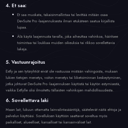
4. Et saa:
Et saa muokata, takaisinmallintaa tai levittää mitään osaa
DevSuite Pro -laajennuksesta ilman etukäteen saatua kirjallista
lupaa.
Älä käytä laajennusta tavalla, joka aiheuttaa vahinkoa, häiritsee
toimintaa tai loukkaa muiden oikeuksia tai rikkoo sovellettavia
lakeja.
5. Vastuunrajoitus
Extfy ja sen tytäryhtiöt eivät ole vastuussa mistään vahingoista, mukaan
lukien tietojen menetys, voiton menetys tai liiketoiminnan keskeytyminen,
jotka johtuvat DevSuite Pro -laajennuksen käytöstä tai käytön estymisestä,
vaikka Extfylle olisi ilmoitettu tällaisten vahinkojen mahdollisuudesta.
6. Sovellettava laki
Maan lait, lukuun ottamatta lainvalintasääntöjä, säätelevät näitä ehtoja ja
palvelun käyttöäsi. Sovelluksen käyttöön saattavat soveltua myös
paikalliset, alueelliset, kansalliset tai kansainväliset lait.