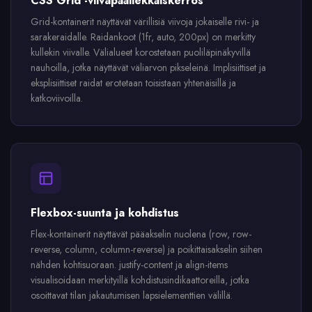
CSS Grid -viivapäällekkäiskerros
Grid-kontainerit näyttävät värillisiä viivoja jokaiselle rivi- ja
sarakeraidalle. Raidankoot (1fr, auto, 200px) on merkitty
kullekin viivalle. Välialueet korostetaan puoliläpinäkyvillä
nauhoilla, jotka näyttävät väliarvon pikseleinä. Implisiittiset ja
eksplisiittiset raidat erotetaan toisistaan yhtenäisillä ja
katkoviivoilla.
Flexbox-suunta ja kohdistus
Flex-kontainerit näyttävät pääakselin nuolena (row, row-
reverse, column, column-reverse) ja poikittaisakselin siihen
nähden kohtisuoraan. justify-content ja align-items
visualisoidaan merkityillä kohdistusindikaattoreilla, jotka
osoittavat tilan jakautumisen lapsielementtien välillä.