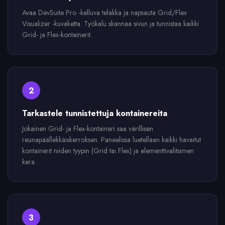
Avaa DevSuite Pro -kelluva telakka ja napsauta Grid/Flex
Visualizer -kuvaketta. Työkalu skannaa sivun ja tunnistaa kaikki
Grid- ja Flex-kontainerit.
2
Tarkastele tunnistettuja kontainereita
Jokainen Grid- ja Flex-kontaineri saa värillisen
reunapäällekkäiskerroksen. Paneelissa luetellaan kaikki havaitut
kontainerit niiden tyypin (Grid tai Flex) ja elementtivalitsimen
kera.
3