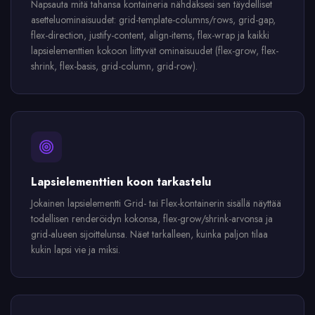
Napsauta mitä tahansa kontaineria nähdäksesi sen täydelliset
asetteluominaisuudet: grid-template-columns/rows, grid-gap,
flex-direction, justify-content, align-items, flex-wrap ja kaikki
lapsielementtien kokoon liittyvät ominaisuudet (flex-grow, flex-
shrink, flex-basis, grid-column, grid-row).
Lapsielementtien koon tarkastelu
Jokainen lapsielementti Grid- tai Flex-kontainerin sisällä näyttää
todellisen renderöidyn kokonsa, flex-grow/shrink-arvonsa ja
grid-alueen sijoittelunsa. Näet tarkalleen, kuinka paljon tilaa
kukin lapsi vie ja miksi.