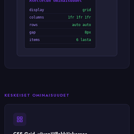
Asettelun ominaisuudet
display
grid
columns
1fr 1fr 1fr
rows
auto auto
gap
8px
items
6 lasta
KESKEISET OMINAISUUDET