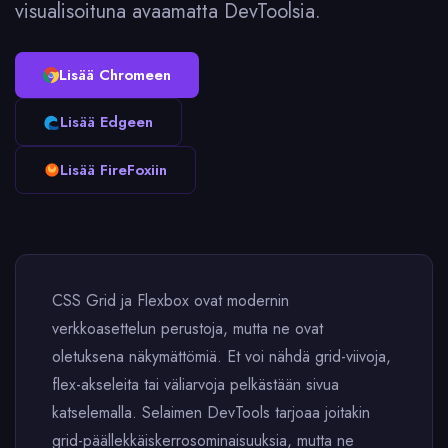
visualisoituna avaamatta DevToolsia.
Lisää Chromeen
Lisää Edgeen
Lisää FireFoxiin
CSS Grid ja Flexbox ovat modernin
verkkoasettelun perustoja, mutta ne ovat
oletuksena näkymättömiä. Et voi nähdä grid-viivoja,
flex-akseleita tai väliarvoja pelkästään sivua
katselemalla. Selaimen DevTools tarjoaa joitakin
grid-päällekkäiskerrosominaisuuksia, mutta ne