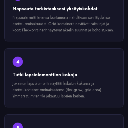
Napsauta tarkistaaksesi yksityiskohdat
Napsauta mitä tahansa kontaineria nähdäksesi sen täydelliset
asetteluominaisuudet. Grid-kontainerit näyttävät raitalinjat ja
koot; Flex-kontainerit näyttävät akselin suunnat ja kohdistuksen.
4
Tutki lapsielementtien kokoja
Jokainen lapsielementti näyttää lasketun kokonsa ja
asettelukohtaiset ominaisuutensa (flex-grow, grid-area).
Ymmärrät, miten tila jakautuu lapsien kesken.
5