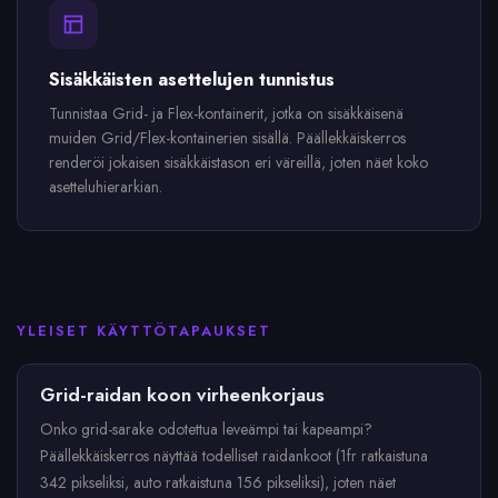
Sisäkkäisten asettelujen tunnistus
Tunnistaa Grid- ja Flex-kontainerit, jotka on sisäkkäisenä
muiden Grid/Flex-kontainerien sisällä. Päällekkäiskerros
renderöi jokaisen sisäkkäistason eri väreillä, joten näet koko
asetteluhierarkian.
YLEISET KÄYTTÖTAPAUKSET
Grid-raidan koon virheenkorjaus
Onko grid-sarake odotettua leveämpi tai kapeampi?
Päällekkäiskerros näyttää todelliset raidankoot (1fr ratkaistuna
342 pikseliksi, auto ratkaistuna 156 pikseliksi), joten näet