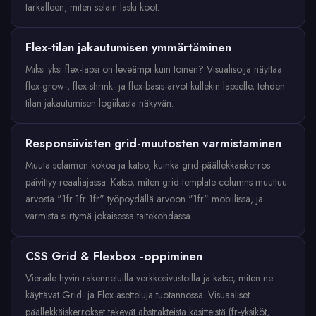
tarkalleen, miten selain laski koot.
Flex-tilan jakautumisen ymmärtäminen
Miksi yksi flex-lapsi on leveämpi kuin toinen? Visualisoija näyttää
flex-grow-, flex-shrink- ja flex-basis-arvot kullekin lapselle, tehden
tilan jakautumisen logiikasta näkyvän.
Responsiivisten grid-muutosten varmistaminen
Muuta selaimen kokoa ja katso, kuinka grid-päällekkäiskerros
päivittyy reaaliajassa. Katso, miten grid-template-columns muuttuu
arvosta "1fr 1fr 1fr" työpöydällä arvoon "1fr" mobiilissa, ja
varmista siirtymä jokaisessa taitekohdassa.
CSS Grid & Flexbox -oppiminen
Vieraile hyvin rakennetuilla verkkosivustoilla ja katso, miten ne
käyttävät Grid- ja Flex-asetteluja tuotannossa. Visuaaliset
päällekkäiskerrokset tekevät abstrakteista käsitteistä (fr-yksiköt,