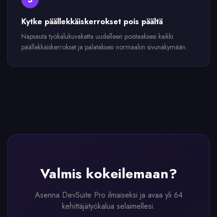
Kytke päällekkäiskerrokset pois päältä
Napsauta työkalukuvaketta uudelleen poistaaksesi kaikki
päällekkäiskerrokset ja palataksesi normaaliin sivunäkymään.
Valmis kokeilemaan?
Asenna DevSuite Pro ilmaiseksi ja avaa yli 64
kehittäjätyökalua selaimellesi.