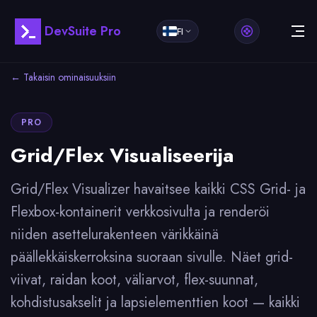
DevSuite Pro
FI
← Takaisin ominaisuuksiin
PRO
Grid/Flex Visualiseerija
Grid/Flex Visualizer havaitsee kaikki CSS Grid- ja
Flexbox-kontainerit verkkosivulta ja renderöi
niiden asettelurakenteen värikkäinä
päällekkäiskerroksina suoraan sivulle. Näet grid-
viivat, raidan koot, väliarvot, flex-suunnat,
kohdistusakselit ja lapsielementtien koot — kaikki