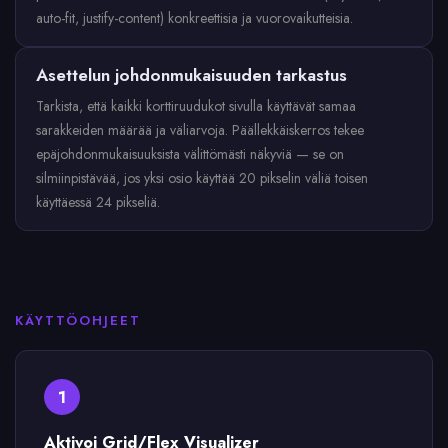
auto-fit, justify-content) konkreettisia ja vuorovaikutteisia.
Asettelun johdonmukaisuuden tarkastus
Tarkista, että kaikki korttiruudukot sivulla käyttävät samaa
sarakkeiden määrää ja väliarvoja. Päällekkäiskerros tekee
epäjohdonmukaisuuksista välittömästi näkyviä — se on
silmiinpistävää, jos yksi osio käyttää 20 pikselin väliä toisen
käyttäessä 24 pikseliä.
KÄYTTÖOHJEET
1
Aktivoi Grid/Flex Visualizer