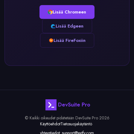
Lisää Chromeen
Lisää Edgeen
Lisää FireFoxiin
DevSuite Pro
© Kaikki oikeudet pidätetään DevSuite Pro 2026
Käyttöehdot
Tietosuojakäytäntö
yhteystiedot:
support@extfy.com