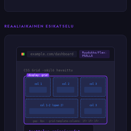
REAALIAIKAINEN ESIKATSELU
Ruudukko/Flex:
example.com/dashboard
PÄÄLLÄ
CSS Grid -säilö havaittu
display: grid
col 1
col 2
col 3
col 1-2 (span 2)
col 3
gap: 8px · grid-template-columns: 1fr 1fr 1fr