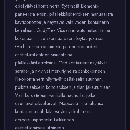
edellyttävät kontainerin löytämistä Elements-
paneelista ensin, päällekkäiskerroksen manuaalista
käyttöönottoa ja näyttävät vain yhden kontainerin
kerrallaan. Grid/Flex Visualizer automatisoi tämän
kokonaan — se skannaa sivun, löytää jokaisen
Grid- ja Flex-kontainerin ja renderöi niiden
asettelurakenteen visuaalisina
päällekkäiskerroksina. Grid-kontainerit näyttävät
sarake- ja riviviivat merkittyine raidankokoineen.
Flex-kontainerit näyttävät pääakselin suunnan,
poikittaisakselin kohdistuksen ja tilan jakautumisen.
Välit korostetaan värillisillä nauhoilla, jotka
osoittavat pikseliarvot. Napsauta mitä tahansa
kontaineria nähdäksesi yksityiskohtaisen
ominaisuuspaneelin kaikkineen
asetteluominaisuuksineen.