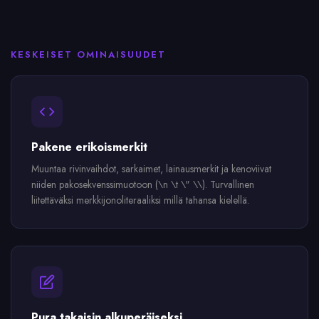
KESKEISET OMINAISUUDET
Pakene erikoismerkit
Muuntaa rivinvaihdot, sarkaimet, lainausmerkit ja kenoviivat
niiden pakosekvenssimuotoon (\n \t \" \\). Turvallinen
liitettäväksi merkkijonoliteraaliksi millä tahansa kielellä.
Pura takaisin alkuperäiseksi