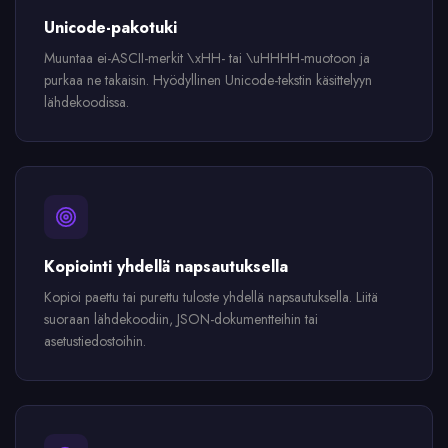
Unicode-pakotuki
Muuntaa ei-ASCII-merkit \xHH- tai \uHHHH-muotoon ja
purkaa ne takaisin. Hyödyllinen Unicode-tekstin käsittelyyn
lähdekoodissa.
Kopiointi yhdellä napsautuksella
Kopioi paettu tai purettu tuloste yhdellä napsautuksella. Liitä
suoraan lähdekoodiin, JSON-dokumentteihin tai
asetustiedostoihin.