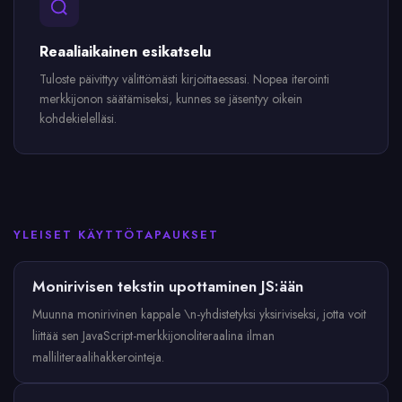
Reaaliaikainen esikatselu
Tuloste päivittyy välittömästi kirjoittaessasi. Nopea iterointi
merkkijonon säätämiseksi, kunnes se jäsentyy oikein
kohdekielelläsi.
YLEISET KÄYTTÖTAPAUKSET
Monirivisen tekstin upottaminen JS:ään
Muunna monirivinen kappale \n-yhdistetyksi yksiriviseksi, jotta voit
liittää sen JavaScript-merkkijonoliteraalina ilman
malliliteraalihakkerointeja.