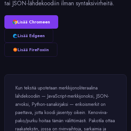
tai JSON-lähdekoodiin ilman syntaksivirheitä.
Lisää Chromeen
Lisää Edgeen
Lisää FireFoxiin
Kun tekstiä upotetaan merkkijonoliteraalina
lähdekoodiin — JavaScript-merkkijonoksi, JSON-
arvoksi, Python-sanakirjaksi — erikoismerkit on
paettava, jotta koodi jäsentyy oikein. Kenoviiva-
pako/purku hoitaa tämän välittömästi. Pakotila ottaa
raakatekstin, jossa on rivinvaihtoja, sarkaimia ja