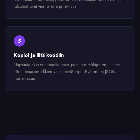
tulosteet ovat vieritettäviä ja rivittyvät.
5
Kopioi ja liitä koodiin
Napsauta Kopioi napauttaaksesi paetun merkkijonon, liitä se
sitten lainausmerkkien väliin JavaScript-, Python- tai JSON-
tiedostossasi.