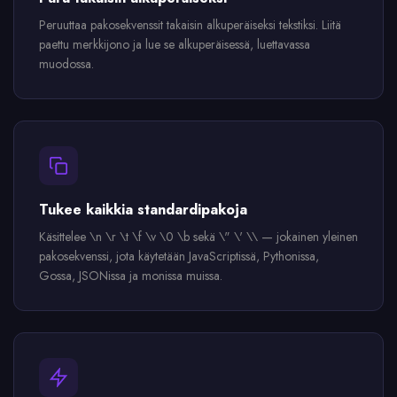
Peruuttaa pakosekvenssit takaisin alkuperäiseksi tekstiksi. Liitä
paettu merkkijono ja lue se alkuperäisessä, luettavassa
muodossa.
Tukee kaikkia standardipakoja
Käsittelee \n \r \t \f \v \0 \b sekä \" \' \\ — jokainen yleinen
pakosekvenssi, jota käytetään JavaScriptissä, Pythonissa,
Gossa, JSONissa ja monissa muissa.