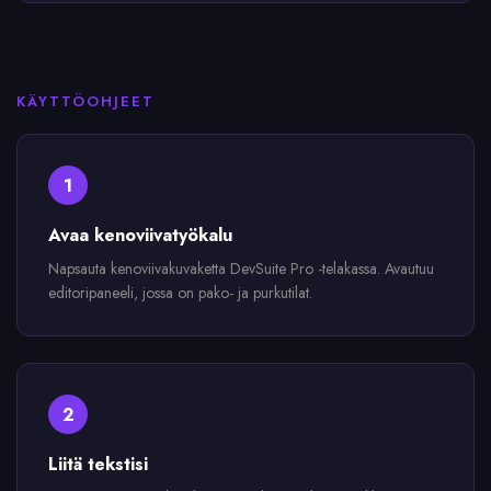
KÄYTTÖOHJEET
1
Avaa kenoviivatyökalu
Napsauta kenoviivakuvaketta DevSuite Pro -telakassa. Avautuu
editoripaneeli, jossa on pako- ja purkutilat.
2
Liitä tekstisi