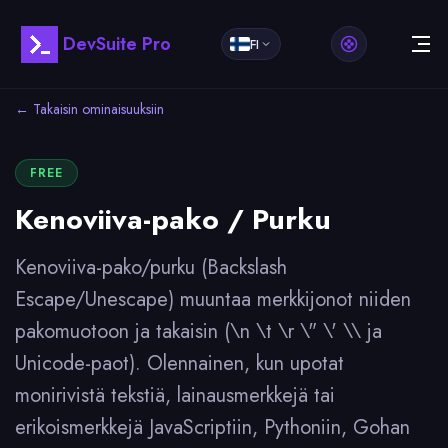
DevSuite Pro
FI
← Takaisin ominaisuuksiin
FREE
Kenoviiva-pako / Purku
Kenoviiva-pako/purku (Backslash
Escape/Unescape) muuntaa merkkijonot niiden
pakomuotoon ja takaisin (\n \t \r \" \' \\ ja
Unicode-paot). Olennainen, kun upotat
monirivistä tekstiä, lainausmerkkejä tai
erikoismerkkejä JavaScriptiin, Pythoniin, Gohan