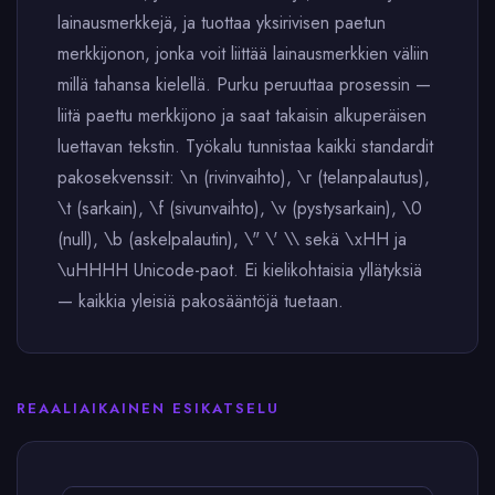
lainausmerkkejä, ja tuottaa yksirivisen paetun
merkkijonon, jonka voit liittää lainausmerkkien väliin
millä tahansa kielellä. Purku peruuttaa prosessin —
liitä paettu merkkijono ja saat takaisin alkuperäisen
luettavan tekstin. Työkalu tunnistaa kaikki standardit
pakosekvenssit: \n (rivinvaihto), \r (telanpalautus),
\t (sarkain), \f (sivunvaihto), \v (pystysarkain), \0
(null), \b (askelpalautin), \" \' \\ sekä \xHH ja
\uHHHH Unicode-paot. Ei kielikohtaisia yllätyksiä
— kaikkia yleisiä pakosääntöjä tuetaan.
REAALIAIKAINEN ESIKATSELU