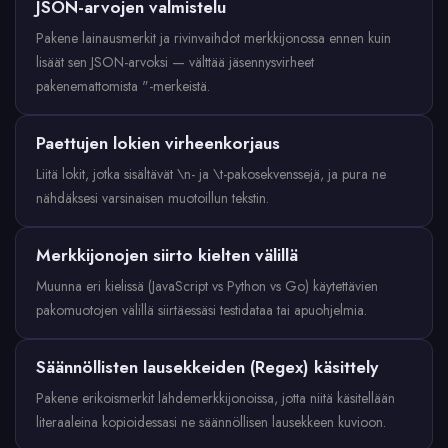
JSON-arvojen valmistelu
Pakene lainausmerkit ja rivinvaihdot merkkijonossa ennen kuin
lisäät sen JSON-arvoksi — välttää jäsennysvirheet
pakenemattomista "-merkeistä.
Paettujen lokien virheenkorjaus
Liitä lokit, jotka sisältävät \n- ja \t-pakosekvenssejä, ja pura ne
nähdäksesi varsinaisen muotoillun tekstin.
Merkkijonojen siirto kielten välillä
Muunna eri kielissä (JavaScript vs Python vs Go) käytettävien
pakomuotojen välillä siirtäessäsi testidataa tai apuohjelmia.
Säännöllisten lausekkeiden (Regex) käsittely
Pakene erikoismerkit lähdemerkkijonoissa, jotta niitä käsitellään
literaaleina kopioidessasi ne säännöllisen lausekkeen kuvioon.