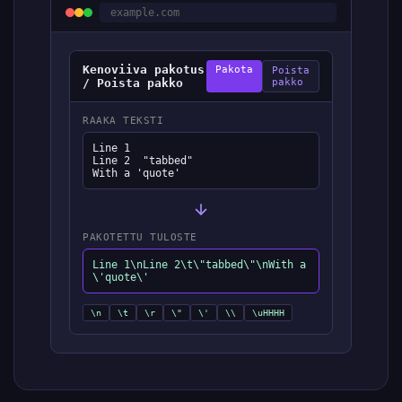
example.com
Kenoviiva pakotus
Pakota
Poista
/ Poista pakko
pakko
RAAKA TEKSTI
Line 1

Line 2	"tabbed"

With a 'quote'
PAKOTETTU TULOSTE
Line 1\nLine 2\t\"tabbed\"\nWith a
\'quote\'
\n
\t
\r
\"
\'
\\
\uHHHH