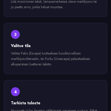
Liitä monirivinen teksti, lainausmerkeissä oleva merkkijono tai
jo paettu arvo, jonka haluat muuntaa.
3
Valitse tila
Valitse Pako (Escape) tuottaaksesi kooditurvallisen
merkkijonoliteraalin, tai Purku (Unescape) palauttaaksesi
alkuperäisen luettavan tekstin.
4
Tarkista tuloste
Muunnettu tulos ilmestyy välittömästi viereiseen ruutuun. Pitkät