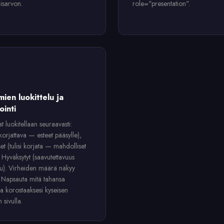
isarvon.
role="presentation".
ien luokittelu ja
ointi
 luokitellaan seuraavasti:
korjattava — esteet pääsylle),
et (tulisi korjata — mahdolliset
a Hyväksytyt (saavutettavuus
ttu). Virheiden määrä näkyy
. Napsauta mitä tahansa
 korostaaksesi kyseisen
 sivulla.