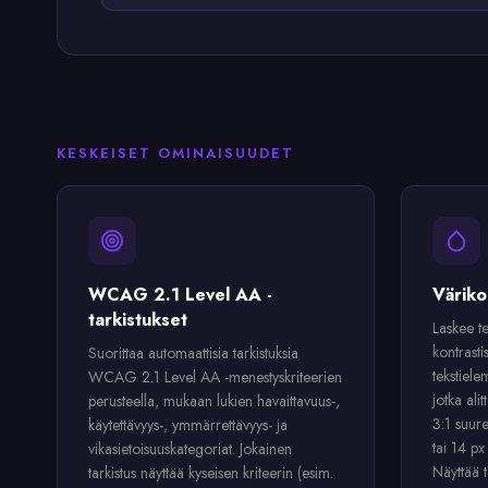
KESKEISET OMINAISUUDET
WCAG 2.1 Level AA -
Väriko
tarkistukset
Laskee te
kontrasti
Suorittaa automaattisia tarkistuksia
tekstiele
WCAG 2.1 Level AA -menestyskriteerien
jotka alit
perusteella, mukaan lukien havaittavuus-,
3:1 suure
käytettävyys-, ymmärrettävyys- ja
tai 14 px
vikasietoisuuskategoriat. Jokainen
Näyttää t
tarkistus näyttää kyseisen kriteerin (esim.