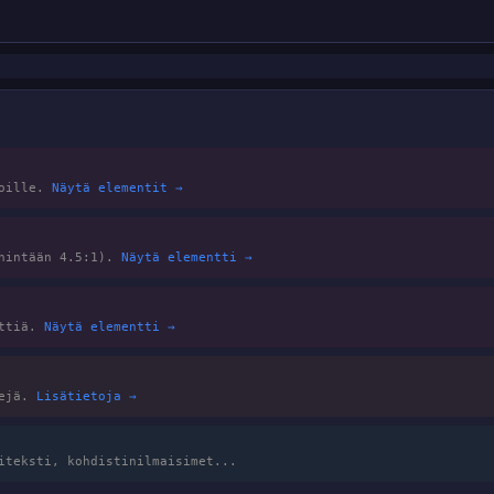
joille.
Näytä elementit →
ähintään 4.5:1).
Näytä elementti →
nttiä.
Näytä elementti →
tejä.
Lisätietoja →
iteksti, kohdistinilmaisimet...