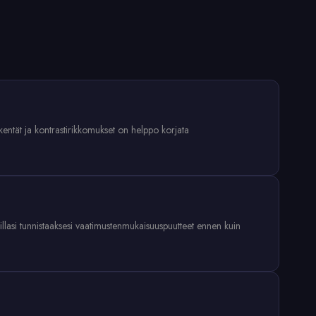
ekentät ja kontrastirikkomukset on helppo korjata
illasi tunnistaaksesi vaatimustenmukaisuuspuutteet ennen kuin