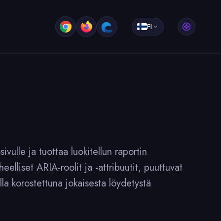
FI
vulle ja tuottaa luokitellun raportin
eelliset ARIA-roolit ja -attribuutit, puuttuvat
a korostettuna jokaisesta löydetystä