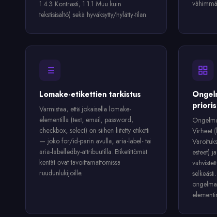
vähimmä
1.4.3 Kontrasti, 1.1.1 Muu kuin
tekstisisältö) sekä hyväksytty/hylätty-tilan.
Lomake-etikettien tarkistus
Ongelm
prioris
Varmistaa, että jokaisella lomake-
elementillä (text, email, password,
Ongelmat
checkbox, select) on siihen liitetty etiketti
Virheet (
— joko for/id-parin avulla, aria-label- tai
Varoituks
aria-labelledby-attribuutilla. Etiketittömät
esteet) j
kentät ovat tavoittamattomissa
vahviste
ruudunlukijoille.
selkeästi
ongelmaa
elementin