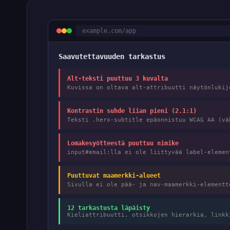
example.com/app
Saavutettavuuden tarkastus
Alt-teksti puuttuu 3 kuvalta
Kuvissa on oltava alt-attribuutti näytönluki
Kontrastin suhde liian pieni (2.1:1)
Teksti .hero-subtitle epäonnistuu WCAG AA (v
Lomakesyötteestä puuttuu nimike
input#email:lla ei ole liittyvää label-eleme
Puuttuvat maamerkki-alueet
Sivulla ei ole pää- ja nav-maamerkki-element
12 tarkastusta läpäisty
Kieliattribuutti, otsikkojen hierarkia, linkk