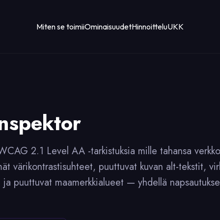
Miten se toimii
Ominaisuudet
Hinnoittelu
UKK
nspektor
WCAG 2.1 Level AA -tarkistuksia mille tahansa verkkosi
 värikontrastisuhteet, puuttuvat kuvan alt-tekstit, virh
 ja puuttuvat maamerkkialueet — yhdellä napsautuksell