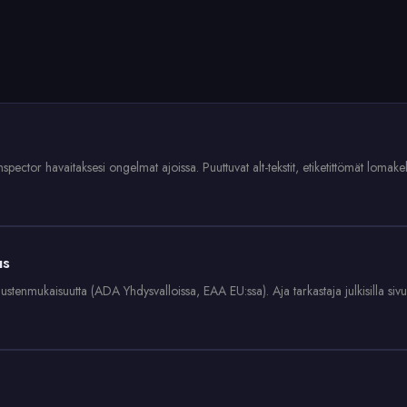
spector havaitaksesi ongelmat ajoissa. Puuttuvat alt-tekstit, etiketittömät lomak
us
tenmukaisuutta (ADA Yhdysvalloissa, EAA EU:ssa). Aja tarkastaja julkisilla sivu