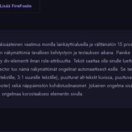
Lisää FireFoxiin
sääteinen vaatimus monilla lainkäyttöalueilla ja välttämätön 15 pros
äkymättömiä tavallisen kehitystyön ja testauksen aikana. Painike sa
ty div-elementti ilman role-attribuuttia. Teksti saattaa olla sinulle l
nspector tuo nämä näkymättömät ongelmat automaattisesti esille. Se 
kstille, 3:1 suurelle tekstille), puuttuvat alt-tekstit kuvissa, puuttuva
, footer) sekä näppäimistön kohdistusilmaisimet. Jokainen ongelma si
 ongelmaa korostaaksesi elementin sivulla.