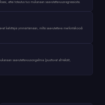
aksesi, ettei toteutus tuo mukanaan saavutettavuusregressioita.
auttavat kehittäjiä ymmärtämään, miltä saavutettava merkintäkoodi
ukanaan saavutettavuusongelmia (puuttuvat alt-tekstit,