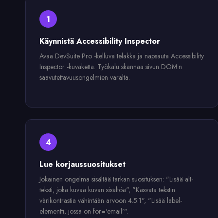
1
Käynnistä Accessibility Inspector
Avaa DevSuite Pro -kelluva telakka ja napsauta Accessibility
Inspector -kuvaketta. Työkalu skannaa sivun DOM:n
saavutettavuusongelmien varalta.
4
Lue korjaussuositukset
Jokainen ongelma sisältää tarkan suosituksen: "Lisää alt-
teksti, joka kuvaa kuvan sisältöä", "Kasvata tekstin
värikontrastia vähintään arvoon 4.5:1", "Lisää label-
elementti, jossa on for='email'".