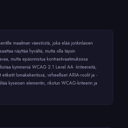
entille maailman väestöstä, joka elää jonkinlaisen
attaa näyttää hyvältä, mutta olla täysin
uettavaa, mutta epäonnistua kontrastivaatimuksissa
tarkistaa kymmeniä WCAG 2.1 Level AA -kriteereitä,
t etiketit lomakekentissä, virheelliset ARIA-roolit ja -
sältää kyseisen elementin, rikotun WCAG-kriteerin ja