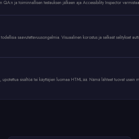
en QA:n ja toiminnallisen testauksen jälkeen aja Accessibility Inspector varmista
si todellisia saavutettavuusongelmia. Visuaalinen korostus ja selkeät selitykset 
, upotettua sisältöä tai käyttäjien luomaa HTML:ää. Nämä lähteet tuovat usein m