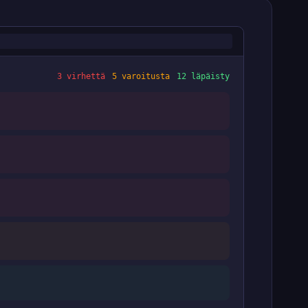
3 virhettä
5 varoitusta
12 läpäisty