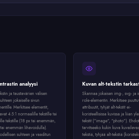
ntrastin analyysi
Kuvan alt-tekstin tarkas
kstin ja taustavärien välisen
Skannaa jokaisen img-, svg- ja 
suhteen jokaiselle sivun
role-elementin. Merkitsee puuttuv
mentille. Merkitsee elementit,
attribuutit, tyhjät alt-tekstit ei-
tavat 4.5:1 normaalille tekstille tai
koristeellisissa kuvissa ja liian ylei
lle tekstille (18 px tai enemmän,
tekstit ("image", "photo"). Ehdot
 tai enemmän lihavoidulla).
tarvitseeko kukin kuva kuvailevaa
odellisen suhteen ja vaaditun
tekstiä, tyhjää alt-tekstiä (koriste