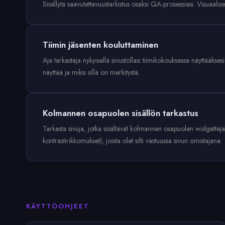
Sisällytä saavutettavuustarkistus osaksi QA-prosessiasi. Visuaalis
Tiimin jäsenten kouluttaminen
Aja tarkastaja nykyisellä sivustollasi tiimikokouksessa näyttääkse
näyttää ja miksi sillä on merkitystä.
Kolmannen osapuolen sisällön tarkastus
Tarkasta sivuja, jotka sisältävät kolmannen osapuolen widgettejä
kontrastirikkomukset), joista olet silti vastuussa sivun omistajana.
KÄYTTÖOHJEET