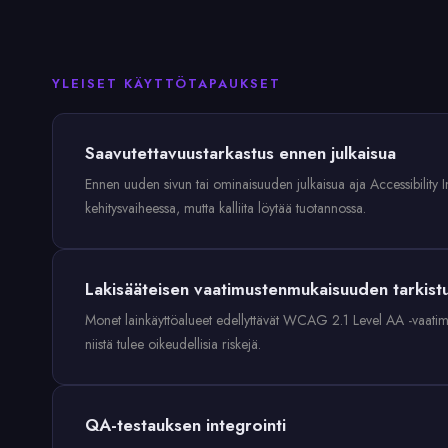
YLEISET KÄYTTÖTAPAUKSET
Saavutettavuustarkastus ennen julkaisua
Ennen uuden sivun tai ominaisuuden julkaisua aja Accessibility In
kehitysvaiheessa, mutta kalliita löytää tuotannossa.
Lakisääteisen vaatimustenmukaisuuden tarkist
Monet lainkäyttöalueet edellyttävät WCAG 2.1 Level AA -vaatimus
niistä tulee oikeudellisia riskejä.
QA-testauksen integrointi