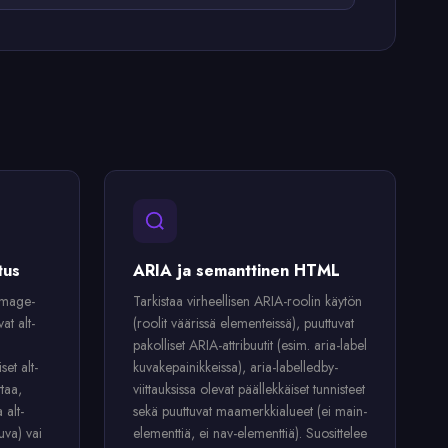
tus
ARIA ja semanttinen HTML
image-
Tarkistaa virheellisen ARIA-roolin käytön
at alt-
(roolit väärissä elementeissä), puuttuvat
pakolliset ARIA-attribuutit (esim. aria-label
set alt-
kuvakepainikkeissa), aria-labelledby-
taa,
viittauksissa olevat päällekkäiset tunnisteet
 alt-
sekä puuttuvat maamerkkialueet (ei main-
kuva) vai
elementtiä, ei nav-elementtiä). Suosittelee