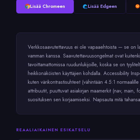
Lisää Chromeen
Lisää Edgeen
Verkkosaavutettavuus ei ole vapaaehtoista — se on laki
vamman kanssa. Saavutettavuusongelmat ovat kuitenkin n
tavoittamattomissa ruudunlukijoille, koska se on tyylitel
heikkonäköisten käyttäjien kohdalla. Accessibility I
kuten värikontrastisuhteet (vähintään 4.5:1 normaalille te
attribuutit, puuttuvat asiakirjan maamerkit (nav, main
suosituksen sen korjaamiseksi. Napsauta mitä tahansa
REAALIAIKAINEN ESIKATSELU