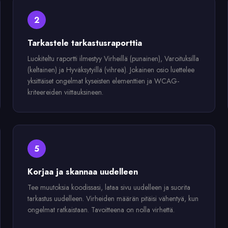
2
Tarkastele tarkastusraporttia
Luokiteltu raportti ilmestyy Virheillä (punainen), Varoituksilla
(keltainen) ja Hyväksytyillä (vihreä). Jokainen osio luettelee
yksittäiset ongelmat kyseisten elementtien ja WCAG-
kriteereiden viittauksineen.
5
Korjaa ja skannaa uudelleen
Tee muutoksia koodissasi, lataa sivu uudelleen ja suorita
tarkastus uudelleen. Virheiden määrän pitäisi vähentyä, kun
ongelmat ratkaistaan. Tavoitteena on nolla virhettä.