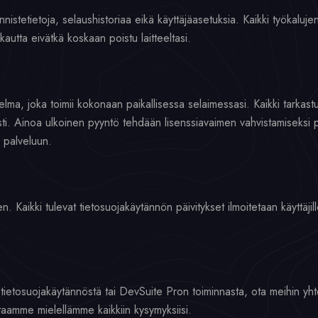
nistetietoja, selaushistoriaa eikä käyttäjäasetuksia. Kaikki työkaluje
autta eivätkä koskaan poistu laitteeltasi.
ma, joka toimii kokonaan paikallisessa selaimessasi. Kaikki tarkastus
esti. Ainoa ulkoinen pyyntö tehdään lisenssiavaimen vahvistamiseksi p
 palveluun.
aikki tulevat tietosuojakäytännön päivitykset ilmoitetaan käyttäjille
a tietosuojakäytännöstä tai DevSuite Pron toiminnasta, ota meihin yh
taamme mielellämme kaikkiin kysymyksiisi.