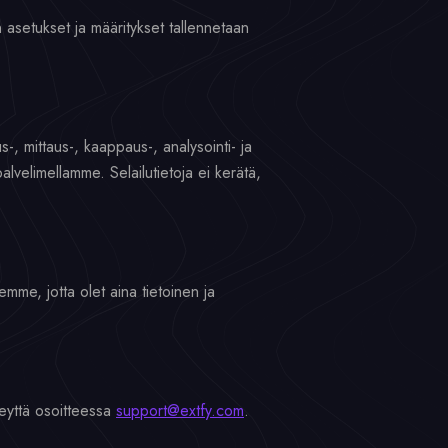
n asetukset ja määritykset tallennetaan
-, mittaus-, kaappaus-, analysointi- ja
alvelimellamme. Selailutietoja ei kerätä,
mme, jotta olet aina tietoinen ja
teyttä osoitteessa
support@extfy.com
.