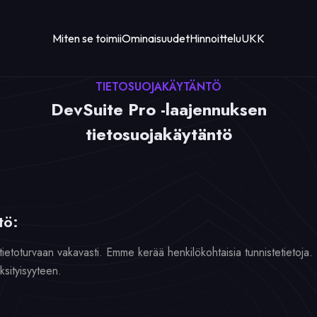
Miten se toimii
Ominaisuudet
Hinnoittelu
UKK
TIETOSUOJAKÄYTÄNTÖ
DevSuite Pro -laajennuksen
tietosuojakäytäntö
tö:
tietoturvaan vakavasti. Emme kerää henkilökohtaisia tunnistetietoja. 
ksityisyyteen.