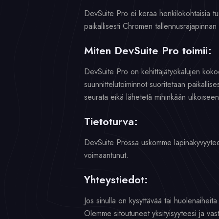
DevSuite Pro ei kerää henkilökohtaisia tun
paikallisesti Chromen tallennusrajapinnan k
Miten DevSuite Pro toimii:
DevSuite Pro on kehittäjätyökalujen kokoel
suunnittelutoiminnot suoritetaan paikallis
seurata eikä lähetetä mihinkään ulkoiseen
Tietoturva:
DevSuite Prossa uskomme läpinäkyvyyteen. K
voimaantunut.
Yhteystiedot:
Jos sinulla on kysyttävää tai huolenaiheit
Olemme sitoutuneet yksityisyyteesi ja vas