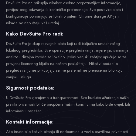
DevSuite Pro ne prikuplja nikakve osobno prepoznatljive informacije,
povijest pregledavanja ili korisničke preferencije. Sve postavke alata i
konfiguracije pohranjuju se lokalno putem Chrome storage API-ja i
nikada ne napuštaju vaš uređaj.
Kako DevSuite Pro radi:
DevSuite Pro je skup razvojnih alata koji radi isključivo unutar vašeg
lokalnog preglednika. Sve operacije pregledavanja, mjerenja, snimanja,
analize i dizajna izvode se lokalno. Jedini vanjski zahtjev upućuje se za
provjeru licencnog ključa na našem poslužitelju. Nikakvi podaci o
pregledavanju ne prikupljaju se, ne prate niti ne prenose na bilo koju
vanjsku uslugu.
Sigurnost podataka:
U DevSuite Pro vjerujemo u transparentnost. Sve buduće ažuriranja naših
pravila privatnosti bit će priopćena našim korisnicima kako biste uvijek bili
informirani i osnaženi.
Kontakt informacije:
Ako imate bilo kakvih pitanja ili nedoumica u vezi s pravilima privatnosti