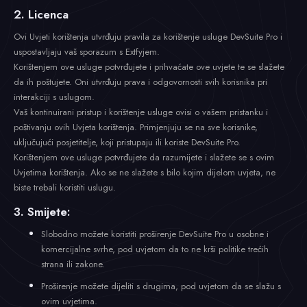
2. Licenca
Ovi Uvjeti korištenja utvrđuju pravila za korištenje usluge DevSuite Pro i
uspostavljaju vaš sporazum s Extfyjem.
Korištenjem ove usluge potvrđujete i prihvaćate ove uvjete te se slažete
da ih poštujete. Oni utvrđuju prava i odgovornosti svih korisnika pri
interakciji s uslugom.
Vaš kontinuirani pristup i korištenje usluge ovisi o vašem pristanku i
poštivanju ovih Uvjeta korištenja. Primjenjuju se na sve korisnike,
uključujući posjetitelje, koji pristupaju ili koriste DevSuite Pro.
Korištenjem ove usluge potvrđujete da razumijete i slažete se s ovim
Uvjetima korištenja. Ako se ne slažete s bilo kojim dijelom uvjeta, ne
biste trebali koristiti uslugu.
3. Smijete:
Slobodno možete koristiti proširenje DevSuite Pro u osobne i
komercijalne svrhe, pod uvjetom da to ne krši politike trećih
strana ili zakone.
Proširenje možete dijeliti s drugima, pod uvjetom da se slažu s
ovim uvjetima.