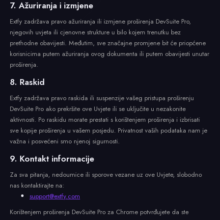
7. Ažuriranja i izmjene
Extfy zadržava pravo ažuriranja ili izmjene proširenja DevSuite Pro,
njegovih uvjeta ili cjenovne strukture u bilo kojem trenutku bez
prethodne obavijesti. Međutim, sve značajne promjene bit će priopćene
korisnicima putem ažuriranja ovog dokumenta ili putem obavijesti unutar
proširenja.
8. Raskid
Extfy zadržava pravo raskida ili suspenzije vašeg pristupa proširenju
DevSuite Pro ako prekršite ove Uvjete ili se uključite u nezakonite
aktivnosti. Po raskidu morate prestati s korištenjem proširenja i izbrisati
sve kopije proširenja u vašem posjedu. Privatnost vaših podataka nam je
važna i posvećeni smo njenoj sigurnosti.
9. Kontakt informacije
Za sva pitanja, nedoumice ili sporove vezane uz ove Uvjete, slobodno
nas kontaktirajte na:
support@extfy.com
Korištenjem proširenja DevSuite Pro za Chrome potvrđujete da ste