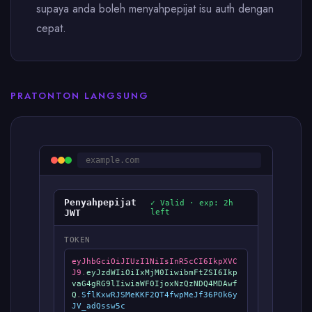
supaya anda boleh menyahpepijat isu auth dengan
cepat.
PRATONTON LANGSUNG
example.com
Penyahpepijat
✓ Valid · exp: 2h
JWT
left
TOKEN
eyJhbGciOiJIUzI1NiIsInR5cCI6IkpXVC
J9
.
eyJzdWIiOiIxMjM0IiwibmFtZSI6Ikp
vaG4gRG9lIiwiaWF0IjoxNzQzNDQ4MDAwf
Q
.
SflKxwRJSMeKKF2QT4fwpMeJf36POk6y
JV_adQssw5c