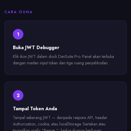
CARA GUNA
1
Buka JWT Debugger
Klik ikon JWT dalam dock DevSuite Pro. Panel akan terbuka
dengan medan input token dan tiga ruang penyahkodan.
2
Tampal Token Anda
Tampal sebarang JWT — daripada respons API, header
Authorization, cookie, atau localStorage. Sertakan atau
tinggalkan prefix "Bearer "; kedua-duanya berfungsi.