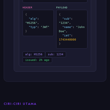
HEADER
PAYLOAD
{
{
"alg"
:
"sub"
:
"HS256"
,
"1234"
,
"typ"
:
"JWT"
"name"
:
"John
}
Doe"
,
"iat"
:
1743448000
}
alg: HS256
sub: 1234
issued: 2h ago
CIRI-CIRI UTAMA