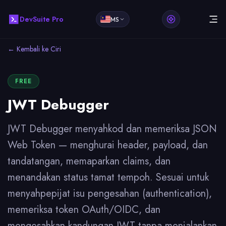
DevSuite Pro
MS
← Kembali ke Ciri
FREE
JWT Debugger
JWT Debugger menyahkod dan memeriksa JSON
Web Token — menghurai header, payload, dan
tandatangan, memaparkan claims, dan
menandakan status tamat tempoh. Sesuai untuk
menyahpepijat isu pengesahan (authentication),
memeriksa token OAuth/OIDC, dan
mengesahkan kandungan JWT tanpa menjalankan