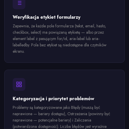
Weryfikacja etykiet formularzy
Zapewnia, że każde pole formularza (tekst, email, hasło,
checkbox, select) ma powiązaną etykietę — albo przez
element label z pasującym for/id, aria-label lub aria-
labelledby. Pola bez etykiet są niedostępne dla czytników
ekranu.
Kategoryzacja i priorytet problemów
Problemy są kategoryzowane jako Błędy (muszą być
naprawione — bariery dostępu), Ostrzeżenia (powinny być
naprawione — potencjalne bariery) i Zaliczenia
(potwierdzona dostępność). Liczba błędów jest wyraźnie