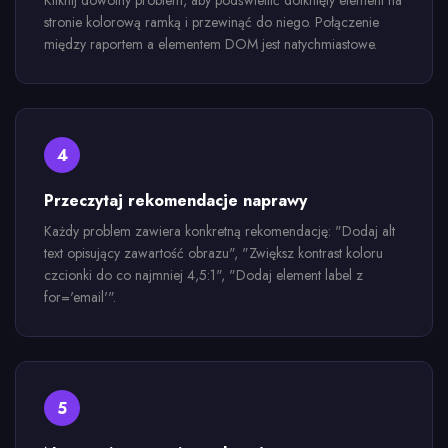
Kliknij dowolny problem, aby podświetlić dotknięty element na
stronie kolorową ramką i przewinąć do niego. Połączenie
między raportem a elementem DOM jest natychmiastowe.
4
Przeczytaj rekomendacje naprawy
Każdy problem zawiera konkretną rekomendację: "Dodaj alt
text opisujący zawartość obrazu", "Zwiększ kontrast koloru
czcionki do co najmniej 4,5:1", "Dodaj element label z
for='email'".
5