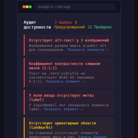
example.com/app
Аудит
3 Ошибки
5
доступности
Предупреждений
12 Пройдено
Отсутствует alt-текст у 3 изображений
Изображения должны иметь атрибут alt
для скринридеров.
Показать элементы →
Коэффициент контрастности слишком
низок (2.1:1)
Текст на .hero-subtitle не
соответствует WCAG AA (минимум
4.5:1).
Показать элемент →
У поля ввода отсутствует метка
(label)
У input#email нет связанного элемента
label.
Показать элемент →
Отсутствуют ориентирные области
(landmarks)
На странице отсутствуют элементы
ориентиров main и nav.
Узнать больше