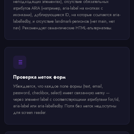
неподходящих элементах), отсутствие обязательных
атрибутов ARIA (например, aria-label на кнопках с
иконками), дублирующиеся ID, на которые ссылается aria-
labelledby, и отсутствие landmark-регионов (нет main, нет
nav). Рекомендует семантические HTML-альтернативы.
Проверка меток форм
Убеждается, что каждое поле формы (text, email,
password, checkbox, select) имеет связанную метку —
через элемент label с соответствующими атрибутами for/id,
aria-label или aria-labelledby. Поля без меток недоступны
для screen reader.