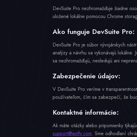
DevSuite Pro nezhromažďuje žiadne osobné
uložené lokálne pomocou Chrome storage
Ako funguje DevSuite Pro:
DevSuite Pro je súbor vývojárskych nástr
analýzy a návrhu sa vykonávajú lokálne. 
sa nezhromažďujú, nesledujú ani neprenáš
Zabezpečenie údajov:
V DevSuite Pro veríme v transparentnos
používateľom, čím sa zabezpečí, že bud
Kontaktné informácie:
Ak máte otázky alebo pripomienky týkajú
support@extfy.com
. Sme odhodlaní chrán