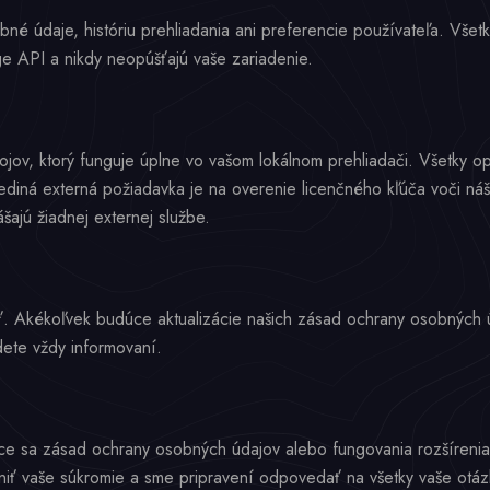
 údaje, históriu prehliadania ani preferencie používateľa. Všetky
 API a nikdy neopúšťajú vaše zariadenie.
ojov, ktorý funguje úplne vo vašom lokálnom prehliadači. Všetky op
Jediná externá požiadavka je na overenie licenčného kľúča voči ná
ajú žiadnej externej službe.
ť. Akékoľvek budúce aktualizácie našich zásad ochrany osobnýc
ete vždy informovaní.
ce sa zásad ochrany osobných údajov alebo fungovania rozšírenia
iť vaše súkromie a sme pripravení odpovedať na všetky vaše otáz