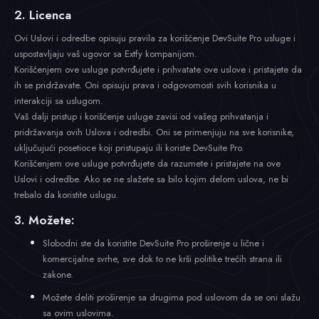
2. Licenca
Ovi Uslovi i odredbe opisuju pravila za korišćenje DevSuite Pro usluge i
uspostavljaju vaš ugovor sa Extfy kompanijom.
Korišćenjem ove usluge potvrđujete i prihvatate ove uslove i pristajete da
ih se pridržavate. Oni opisuju prava i odgovornosti svih korisnika u
interakciji sa uslugom.
Vaš dalji pristup i korišćenje usluge zavisi od vašeg prihvatanja i
pridržavanja ovih Uslova i odredbi. Oni se primenjuju na sve korisnike,
uključujući posetioce koji pristupaju ili koriste DevSuite Pro.
Korišćenjem ove usluge potvrđujete da razumete i pristajete na ove
Uslovi i odredbe. Ako se ne slažete sa bilo kojim delom uslova, ne bi
trebalo da koristite uslugu.
3. Možete:
Slobodni ste da koristite DevSuite Pro proširenje u lične i
komercijalne svrhe, sve dok to ne krši politike trećih strana ili
zakone.
Možete deliti proširenje sa drugima pod uslovom da se oni slažu
sa ovim uslovima.