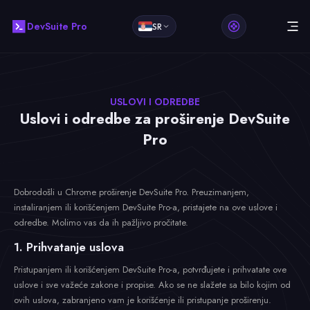
DevSuite Pro
SR
USLOVI I ODREDBE
Uslovi i odredbe za proširenje DevSuite
Pro
Dobrodošli u Chrome proširenje DevSuite Pro. Preuzimanjem,
instaliranjem ili korišćenjem DevSuite Pro-a, pristajete na ove uslove i
odredbe. Molimo vas da ih pažljivo pročitate.
1. Prihvatanje uslova
Pristupanjem ili korišćenjem DevSuite Pro-a, potvrđujete i prihvatate ove
uslove i sve važeće zakone i propise. Ako se ne slažete sa bilo kojim od
ovih uslova, zabranjeno vam je korišćenje ili pristupanje proširenju.