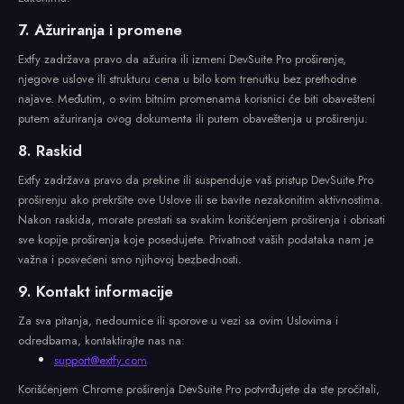
7. Ažuriranja i promene
Extfy zadržava pravo da ažurira ili izmeni DevSuite Pro proširenje,
njegove uslove ili strukturu cena u bilo kom trenutku bez prethodne
najave. Međutim, o svim bitnim promenama korisnici će biti obavešteni
putem ažuriranja ovog dokumenta ili putem obaveštenja u proširenju.
8. Raskid
Extfy zadržava pravo da prekine ili suspenduje vaš pristup DevSuite Pro
proširenju ako prekršite ove Uslove ili se bavite nezakonitim aktivnostima.
Nakon raskida, morate prestati sa svakim korišćenjem proširenja i obrisati
sve kopije proširenja koje posedujete. Privatnost vaših podataka nam je
važna i posvećeni smo njihovoj bezbednosti.
9. Kontakt informacije
Za sva pitanja, nedoumice ili sporove u vezi sa ovim Uslovima i
odredbama, kontaktirajte nas na:
support@extfy.com
Korišćenjem Chrome proširenja DevSuite Pro potvrđujete da ste pročitali,