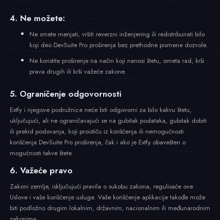
4. Ne možete:
Ne smete menjati, vršiti reverzni inženjering ili redistribuirati bilo
koji deo DevSuite Pro proširenja bez prethodne pismene dozvole.
Ne koristite proširenje na način koji nanosi štetu, ometa rad, krši
prava drugih ili krši važeće zakone.
5. Ograničenje odgovornosti
Extfy i njegove podružnice neće biti odgovorni za bilo kakvu štetu,
uključujući, ali ne ograničavajući se na gubitak podataka, gubitak dobiti
ili prekid poslovanja, koji proističu iz korišćenja ili nemogućnosti
korišćenja DevSuite Pro proširenja, čak i ako je Extfy obavešten o
mogućnosti takve štete.
6. Važeće pravo
Zakoni zemlje, isključujući pravila o sukobu zakona, regulisaće ove
Uslove i vaše korišćenje usluge. Vaše korišćenje aplikacije takođe može
biti podložno drugim lokalnim, državnim, nacionalnim ili međunarodnim
zakonima.