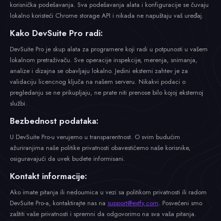
korisnička podešavanja. Sva podešavanja alata i konfiguracije se čuvaju
lokalno koristeći Chrome storage API i nikada ne napuštaju vaš uređaj.
Kako DevSuite Pro radi:
DevSuite Pro je skup alata za programere koji radi u potpunosti u vašem
lokalnom pretraživaču. Sve operacije inspekcije, merenja, snimanja,
analize i dizajna se obavljaju lokalno. Jedini eksterni zahtev je za
validaciju licencnog ključa na našem serveru. Nikakvi podaci o
pregledanju se ne prikupljaju, ne prate niti prenose bilo kojoj eksternoj
službi.
Bezbednost podataka:
U DevSuite Pro-u verujemo u transparentnost. O svim budućim
ažuriranjima naše politike privatnosti obavestićemo naše korisnike,
osiguravajući da uvek budete informisani.
Kontakt informacije:
Ako imate pitanja ili nedoumica u vezi sa politikom privatnosti ili radom
DevSuite Pro-a, kontaktirajte nas na
support@extfy.com
. Posvećeni smo
zaštiti vaše privatnosti i spremni da odgovorimo na sva vaša pitanja.