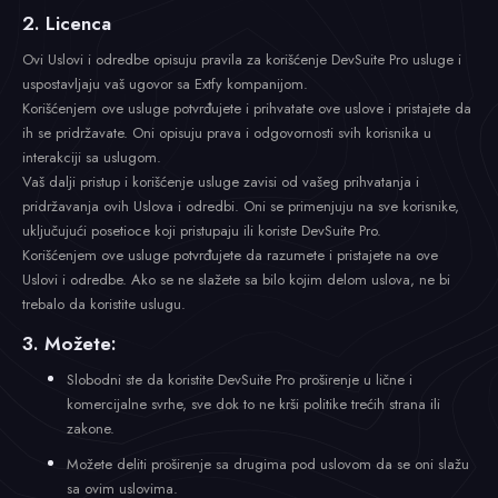
2. Licenca
Ovi Uslovi i odredbe opisuju pravila za korišćenje DevSuite Pro usluge i
uspostavljaju vaš ugovor sa Extfy kompanijom.
Korišćenjem ove usluge potvrđujete i prihvatate ove uslove i pristajete da
ih se pridržavate. Oni opisuju prava i odgovornosti svih korisnika u
interakciji sa uslugom.
Vaš dalji pristup i korišćenje usluge zavisi od vašeg prihvatanja i
pridržavanja ovih Uslova i odredbi. Oni se primenjuju na sve korisnike,
uključujući posetioce koji pristupaju ili koriste DevSuite Pro.
Korišćenjem ove usluge potvrđujete da razumete i pristajete na ove
Uslovi i odredbe. Ako se ne slažete sa bilo kojim delom uslova, ne bi
trebalo da koristite uslugu.
3. Možete:
Slobodni ste da koristite DevSuite Pro proširenje u lične i
komercijalne svrhe, sve dok to ne krši politike trećih strana ili
zakone.
Možete deliti proširenje sa drugima pod uslovom da se oni slažu
sa ovim uslovima.