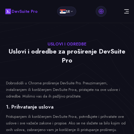
DevSuite Pro
SR
USLOVI I ODREDBE
Uslovi i odredbe za proširenje DevSuite
Pro
Dobrodošli u Chrome proširenje DevSuite Pro. Preuzimanjem,
instaliranjem ili korišćenjem DevSuite Pro-a, pristajete na ove uslove i
odredbe. Molimo vas da ih pažljivo pročitate.
1. Prihvatanje uslova
Pristupanjem ili korišćenjem DevSuite Pro-a, potvrđujete i prihvatate ove
uslove i sve važeće zakone i propise. Ako se ne slažete sa bilo kojim od
ovih uslova, zabranjeno vam je korišćenje ili pristupanje proširenju.