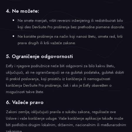
4. Ne možete:
Ne smete menjati, vršiti reverzni inženjering ili redistribuirati bilo
koji deo DevSuite Pro proširenja bez prethodne pismene dozvole.
Ne koristite proširenje na način koji nanosi štetu, ometa rad, krši
prava drugih ili krši važeće zakone.
5. Ograničenje odgovornosti
Extfy i njegove podružnice neće biti odgovorni za bilo kakvu štetu,
uključujući, ali ne ograničavajući se na gubitak podataka, gubitak dobiti
ili prekid poslovanja, koji proističu iz korišćenja ili nemogućnosti
korišćenja DevSuite Pro proširenja, čak i ako je Extfy obavešten o
mogućnosti takve štete.
6. Važeće pravo
Zakoni zemlje, isključujući pravila o sukobu zakona, regulisaće ove
Uslove i vaše korišćenje usluge. Vaše korišćenje aplikacije takođe može
biti podložno drugim lokalnim, državnim, nacionalnim ili međunarodnim
zakonima.