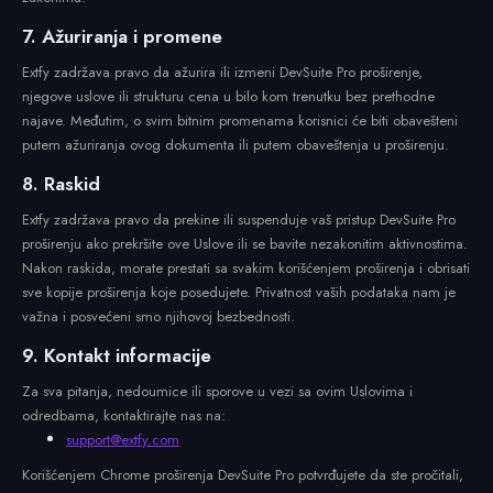
7. Ažuriranja i promene
Extfy zadržava pravo da ažurira ili izmeni DevSuite Pro proširenje,
njegove uslove ili strukturu cena u bilo kom trenutku bez prethodne
najave. Međutim, o svim bitnim promenama korisnici će biti obavešteni
putem ažuriranja ovog dokumenta ili putem obaveštenja u proširenju.
8. Raskid
Extfy zadržava pravo da prekine ili suspenduje vaš pristup DevSuite Pro
proširenju ako prekršite ove Uslove ili se bavite nezakonitim aktivnostima.
Nakon raskida, morate prestati sa svakim korišćenjem proširenja i obrisati
sve kopije proširenja koje posedujete. Privatnost vaših podataka nam je
važna i posvećeni smo njihovoj bezbednosti.
9. Kontakt informacije
Za sva pitanja, nedoumice ili sporove u vezi sa ovim Uslovima i
odredbama, kontaktirajte nas na:
support@extfy.com
Korišćenjem Chrome proširenja DevSuite Pro potvrđujete da ste pročitali,