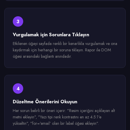
3
Vurgulamak için Sorunlara Tıklayın
Etkilenen öğeyi sayfada renkli bir kenarlıkla vurgulamak ve ona
kaydırmak için herhangi bir soruna tıklayın. Rapor ile DOM
öğesi arasındaki bağlantı anındadır.
4
Düzeltme Önerilerini Okuyun
Her sorun belirli bir öneri içerir: "Resim içeriğini açıklayan alt
metni ekleyin", "Yazı tipi renk kontrastını en az 4.5:1'e
yükseltin", "for='email' olan bir label öğesi ekleyin".