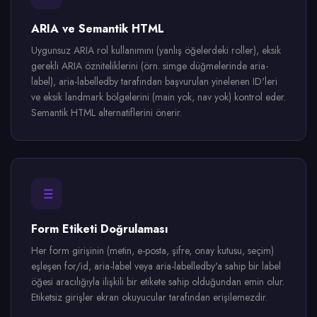
ARIA ve Semantik HTML
Uygunsuz ARIA rol kullanımını (yanlış öğelerdeki roller), eksik
gerekli ARIA özniteliklerini (örn. simge düğmelerinde aria-
label), aria-labelledby tarafından başvurulan yinelenen ID'leri
ve eksik landmark bölgelerini (main yok, nav yok) kontrol eder.
Semantik HTML alternatiflerini önerir.
Form Etiketi Doğrulaması
Her form girişinin (metin, e-posta, şifre, onay kutusu, seçim)
eşleşen for/id, aria-label veya aria-labelledby'a sahip bir label
öğesi aracılığıyla ilişkili bir etikete sahip olduğundan emin olur.
Etiketsiz girişler ekran okuyucular tarafından erişilemezdir.