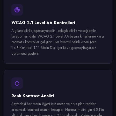
WCAG 2.1 Level AA Kontrolleri
Algılanabilirlik, operasyonellik, anlaşılabilirlik ve sağlamlık
kategorileri dahil WCAG 2.1 Level AA başarı kriterlerine karşı
otomatik kontroller çalıştırır. Her kontrol belirli kriteri (örn.
1.4.3 Kontrast, 1.1.1 Metin Dışı İçerik) ve geçme/başarısız
durumunu gösterir.
Renk Kontrast Analizi
Sayfadaki her metin öğesi için metin ve arka plan renkleri
arasındaki kontrast oranını hesaplar. Normal metin için 4.5:1'in
altındaki veya büyük metin için 3:1'in altındaki öğeleri işaretler