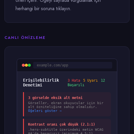
öneri içerir. Öğeyi sayfada vurgulamak için
herhangi bir soruna tıklayın.
CANLI ÖNIZLEME
example.com/app
Erişilebilirlik
3 Hata
5 Uyarı
12
Denetimi
Başarılı
3 görselde eksik alt metni
Görseller, ekran okuyucular için bir
alt özniteliğine sahip olmalıdır.
Öğeleri göster →
Kontrast oranı çok düşük (2.1:1)
.hero-subtitle üzerindeki metin WCAG
AA'da başarısız (minimum 4.5:1).