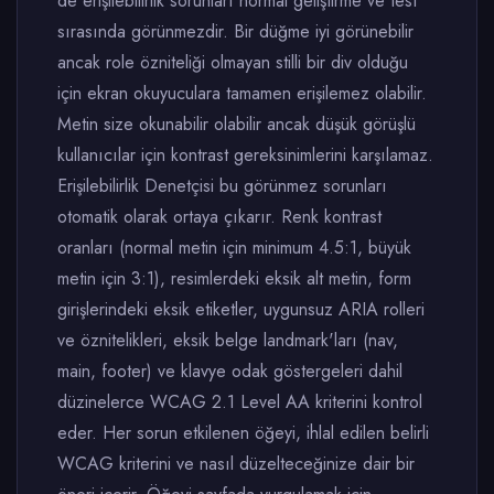
de erişilebilirlik sorunları normal geliştirme ve test
sırasında görünmezdir. Bir düğme iyi görünebilir
ancak role özniteliği olmayan stilli bir div olduğu
için ekran okuyuculara tamamen erişilemez olabilir.
Metin size okunabilir olabilir ancak düşük görüşlü
kullanıcılar için kontrast gereksinimlerini karşılamaz.
Erişilebilirlik Denetçisi bu görünmez sorunları
otomatik olarak ortaya çıkarır. Renk kontrast
oranları (normal metin için minimum 4.5:1, büyük
metin için 3:1), resimlerdeki eksik alt metin, form
girişlerindeki eksik etiketler, uygunsuz ARIA rolleri
ve öznitelikleri, eksik belge landmark'ları (nav,
main, footer) ve klavye odak göstergeleri dahil
düzinelerce WCAG 2.1 Level AA kriterini kontrol
eder. Her sorun etkilenen öğeyi, ihlal edilen belirli
WCAG kriterini ve nasıl düzelteceğinize dair bir