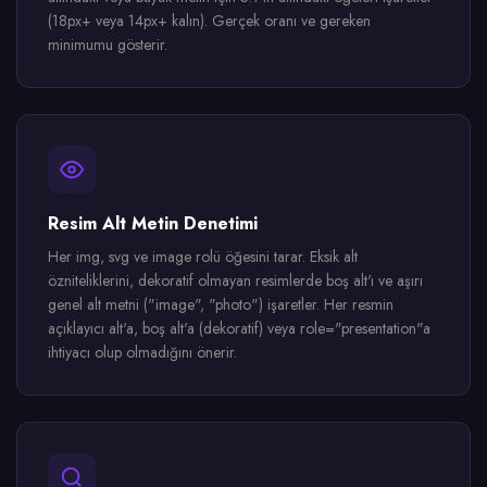
(18px+ veya 14px+ kalın). Gerçek oranı ve gereken
minimumu gösterir.
Resim Alt Metin Denetimi
Her img, svg ve image rolü öğesini tarar. Eksik alt
özniteliklerini, dekoratif olmayan resimlerde boş alt'ı ve aşırı
genel alt metni ("image", "photo") işaretler. Her resmin
açıklayıcı alt'a, boş alt'a (dekoratif) veya role="presentation"a
ihtiyacı olup olmadığını önerir.