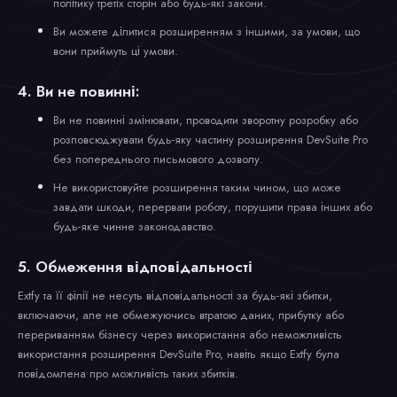
політику третіх сторін або будь-які закони.
Ви можете ділитися розширенням з іншими, за умови, що
вони приймуть ці умови.
4. Ви не повинні:
Ви не повинні змінювати, проводити зворотну розробку або
розповсюджувати будь-яку частину розширення DevSuite Pro
без попереднього письмового дозволу.
Не використовуйте розширення таким чином, що може
завдати шкоди, перервати роботу, порушити права інших або
будь-яке чинне законодавство.
5. Обмеження відповідальності
Extfy та її філії не несуть відповідальності за будь-які збитки,
включаючи, але не обмежуючись втратою даних, прибутку або
перериванням бізнесу через використання або неможливість
використання розширення DevSuite Pro, навіть якщо Extfy була
повідомлена про можливість таких збитків.