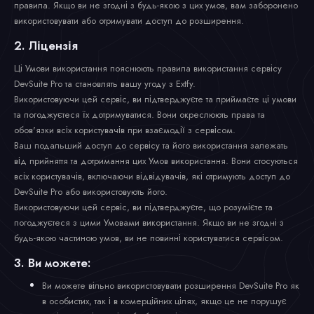
правила. Якщо ви не згодні з будь-якою з цих умов, вам заборонено
використовувати або отримувати доступ до розширення.
2. Ліцензія
Ці Умови використання пояснюють правила використання сервісу
DevSuite Pro та становлять вашу угоду з Extfy.
Використовуючи цей сервіс, ви підтверджуєте та приймаєте ці умови
та погоджуєтеся їх дотримуватися. Вони окреслюють права та
обов'язки всіх користувачів при взаємодії з сервісом.
Ваш подальший доступ до сервісу та його використання залежать
від прийняття та дотримання цих Умов використання. Вони стосуються
всіх користувачів, включаючи відвідувачів, які отримують доступ до
DevSuite Pro або використовують його.
Використовуючи цей сервіс, ви підтверджуєте, що розумієте та
погоджуєтеся з цими Умовами використання. Якщо ви не згодні з
будь-якою частиною умов, ви не повинні користуватися сервісом.
3. Ви можете:
Ви можете вільно використовувати розширення DevSuite Pro як
в особистих, так і в комерційних цілях, якщо це не порушує