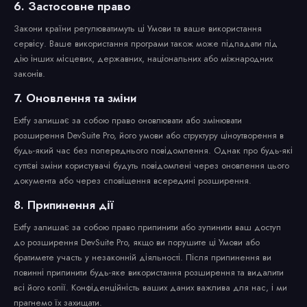
6. Застосовне право
Закони країни регулюватимуть ці Умови та ваше використання
сервісу. Ваше використання програми також може підпадати під
дію інших місцевих, державних, національних або міжнародних
законів.
7. Оновлення та зміни
Extfy залишає за собою право оновлювати або змінювати
розширення DevSuite Pro, його умови або структуру ціноутворення в
будь-який час без попереднього повідомлення. Однак про будь-які
суттєві зміни користувачі будуть повідомлені через оновлення цього
документа або через сповіщення всередині розширення.
8. Припинення дії
Extfy залишає за собою право припинити або зупинити ваш доступ
до розширення DevSuite Pro, якщо ви порушите ці Умови або
братимете участь у незаконній діяльності. Після припинення ви
повинні припинити будь-яке використання розширення та видалити
всі його копії. Конфіденційність ваших даних важлива для нас, і ми
прагнемо їх захищати.