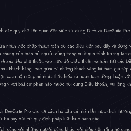
nh các quy chế liên quan đến việc sử dụng Dịch vụ DevSuite Pro 
 nhận việc chấp thuận toàn bộ các điều kiện sau đây và đồng ý t
 chung của toàn bộ người dùng trong suốt quá trình tương tác c
về sau đều phụ thuộc vào mức độ chấp thuận và tuân thủ các Đi
mọi khách hàng, bao gồm cả những khách vãng lai tham gia tiếp 
ạn xác nhận rằng mình đã thấu hiểu và hoàn toàn đồng thuận với
ng ý với bất cứ phần nào thuộc nội dung Điều khoản, vui lòng k
ch DevSuite Pro cho cả các nhu cầu cá nhân lẫn mục đích thương
ứ ba hay bất cứ quy định pháp luật hiện hành nào.
 ích cùng với những người dùng khác, với điều kiện rằng họ cũng