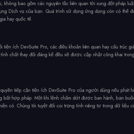
i, không bao gồm các nguyên tắc liên quan tới xung đột pháp luật
ng Dịch vụ của bạn. Quá trình sử dụng ứng dụng còn có thể đư
gia hay quốc tế.
i tiện ích DevSuite Pro, các điều khoản liên quan hay cấu trúc g
tính chất thay đổi đáng kể đều sẽ được cập nhật công khai trong
ỉ quyền tiếp cận tiện ích DevSuite Pro của người dùng nếu phát h
g bất hợp pháp. Một khi lệnh chấm dứt được ban hành, bạn buộ
iện có. Chúng tôi tuyệt đối coi trọng tính riêng tư trong dữ liệu