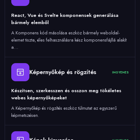
React, Vue és Svelte komponensek generálása
bármely elemből
A Komponens kód másolása eszköz bármely weboldal-
elemet tiszta, éles felhasználásra kész komponensfájllá alakít
a…
Képernyőkép és rögzítés
INGYENES
Készítsen, szerkesszen és osszon meg tökéletes
webes képernyőképeket
A Képernyőkép és rögzítés eszköz túlmutat az egyszerű
képmetszésen.