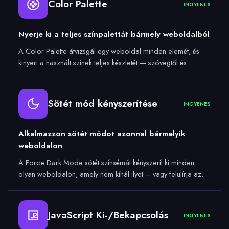
Color Palette
INGYENES
Nyerje ki a teljes színpalettát bármely weboldalból
A Color Palette átvizsgál egy weboldal minden elemét, és
kinyeri a használt színek teljes készletét — szövegtől és…
Sötét mód kényszerítése
INGYENES
Alkalmazzon sötét módot azonnal bármelyik
weboldalon
A Force Dark Mode sötét színsémát kényszerít ki minden
olyan weboldalon, amely nem kínál ilyet – vagy felülírja az…
JavaScript Ki-/Bekapcsolás
INGYENES