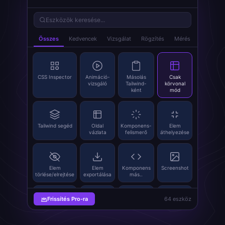
Eszközök keresése...
Összes
Kedvencek
Vizsgálat
Rögzítés
Mérés
index.po
CSS Inspector
Animáció-
Másolás
Csak
vizsgáló
Tailwind-
körvonal
ként
mód
Tailwind segéd
Oldal
Komponens-
Elem
vázlata
felismerő
áthelyezése
Elem
Elem
Komponens
Screenshot
törlése/elrejtése
exportálása
más..
Frissítés Pro-ra
64 eszköz
Képek
SVG
Képcserélő
QR-kód
kinyerése
Grabber
generátor