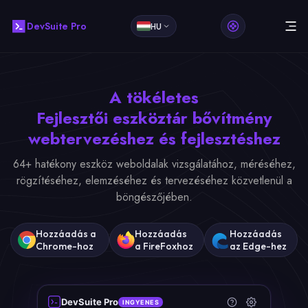
DevSuite Pro
HU
A tökéletes
Fejlesztői eszköztár bővítmény
webtervezéshez és fejlesztéshez
64+ hatékony eszköz weboldalak vizsgálatához, méréséhez,
rögzítéséhez, elemzéséhez és tervezéséhez közvetlenül a
böngészőjében.
Hozzáadás a
Hozzáadás
Hozzáadás
Chrome-hoz
a FireFoxhoz
az Edge-hez
DevSuite Pro
INGYENES