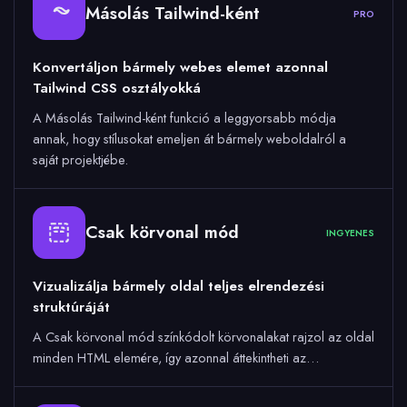
Másolás Tailwind-ként
PRO
Konvertáljon bármely webes elemet azonnal
Tailwind CSS osztályokká
A Másolás Tailwind-ként funkció a leggyorsabb módja
annak, hogy stílusokat emeljen át bármely weboldalról a
saját projektjébe.
Csak körvonal mód
INGYENES
Vizualizálja bármely oldal teljes elrendezési
struktúráját
A Csak körvonal mód színkódolt körvonalakat rajzol az oldal
minden HTML elemére, így azonnal áttekintheti az…