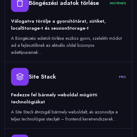
Böngészési adatok törlése
INGYENES
Válogatva törölje a gyorsítótárat, sütiket,
localStorage-t és sessionStorage-t
A Böngészési adatok törlése eszköz gyors, szelektív módot
ad a fejlesztőknek az aktuális oldal bizonyos
adattípusainak…
Site Stack
PRO
Fedezze fel bármely weboldal mögötti
technológiákat
A Site Stack átvizsgál bármely weboldalt, és azonosítja a
teljes technológiai stackjét – frontend keretrendszerek…