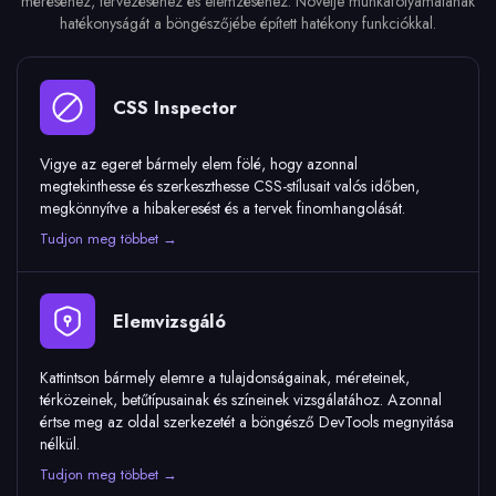
méréséhez, tervezéséhez és elemzéséhez. Növelje munkafolyamatának
hatékonyságát a böngészőjébe épített hatékony funkciókkal.
CSS Inspector
Vigye az egeret bármely elem fölé, hogy azonnal
megtekinthesse és szerkeszthesse CSS-stílusait valós időben,
megkönnyítve a hibakeresést és a tervek finomhangolását.
Tudjon meg többet →
Elemvizsgáló
Kattintson bármely elemre a tulajdonságainak, méreteinek,
térközeinek, betűtípusainak és színeinek vizsgálatához. Azonnal
értse meg az oldal szerkezetét a böngésző DevTools megnyitása
nélkül.
Tudjon meg többet →