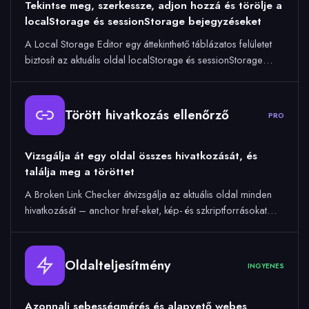
Tekintse meg, szerkessze, adjon hozzá és törölje a
localStorage és sessionStorage bejegyzéseket
A Local Storage Editor egy áttekinthető táblázatos felületet
biztosít az aktuális oldal localStorage és sessionStorage…
Törött hivatkozás ellenőrző
PRO
Vizsgálja át egy oldal összes hivatkozását, és
találja meg a töröttet
A Broken Link Checker átvizsgálja az aktuális oldal minden
hivatkozását – anchor href-eket, kép- és szkriptforrásokat…
Oldalteljesítmény
INGYENES
Azonnali sebességmérés és alapvető webes