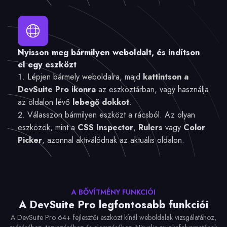
Nyisson meg bármilyen weboldalt, és indítson
el egy eszközt
Lépjen bármely weboldalra, majd
kattintson a
DevSuite Pro ikonra
az eszköztárban, vagy használja
az oldalon lévő
lebegő dokkot
.
Válasszon bármilyen eszközt a rácsból. Az olyan
eszközök, mint a
CSS Inspector
,
Rulers
vagy
Color
Picker
, azonnal aktiválódnak az aktuális oldalon.
A BŐVÍTMÉNY FUNKCIÓI
A DevSuite Pro legfontosabb funkciói
A DevSuite Pro 64+ fejlesztői eszközt kínál weboldalak vizsgálatához,