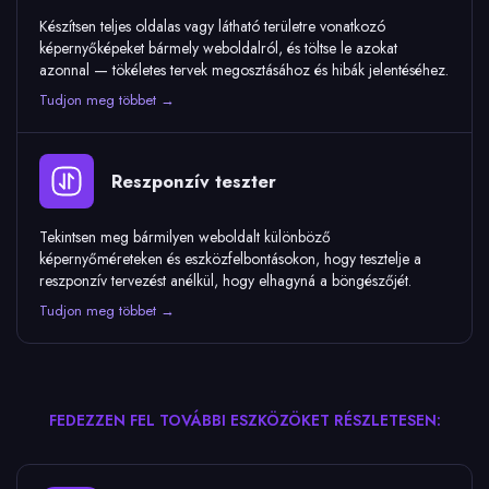
Készítsen teljes oldalas vagy látható területre vonatkozó
képernyőképeket bármely weboldalról, és töltse le azokat
azonnal — tökéletes tervek megosztásához és hibák jelentéséhez.
Tudjon meg többet →
Reszponzív teszter
Tekintsen meg bármilyen weboldalt különböző
képernyőméreteken és eszközfelbontásokon, hogy tesztelje a
reszponzív tervezést anélkül, hogy elhagyná a böngészőjét.
Tudjon meg többet →
FEDEZZEN FEL TOVÁBBI ESZKÖZÖKET RÉSZLETESEN: