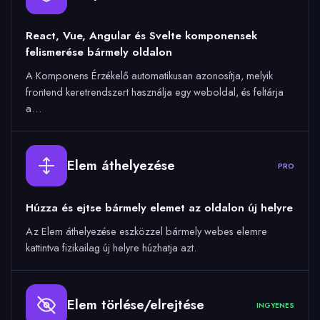
React, Vue, Angular és Svelte komponensek
felismerése bármely oldalon
A Komponens Érzékelő automatikusan azonosítja, melyik
frontend keretrendszert használja egy weboldal, és feltárja
a…
Elem áthelyezése
PRO
Húzza és ejtse bármely elemet az oldalon új helyre
Az Elem áthelyezése eszközzel bármely webes elemre
kattintva fizikailag új helyre húzhatja azt.
Elem törlése/elrejtése
INGYENES