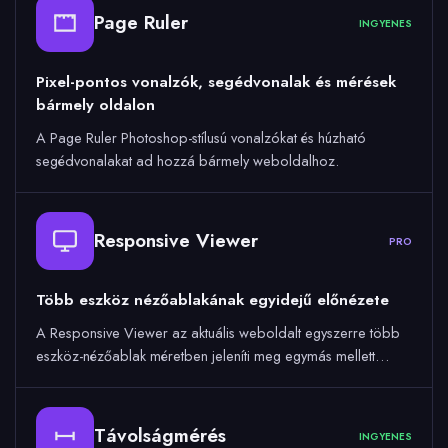
Page Ruler
INGYENES
Pixel-pontos vonalzók, segédvonalak és mérések
bármely oldalon
A Page Ruler Photoshop-stílusú vonalzókat és húzható
segédvonalakat ad hozzá bármely weboldalhoz.
Responsive Viewer
PRO
Több eszköz nézőablakának egyidejű előnézete
A Responsive Viewer az aktuális weboldalt egyszerre több
eszköz-nézőablak méretben jeleníti meg egymás mellett…
Távolságmérés
INGYENES