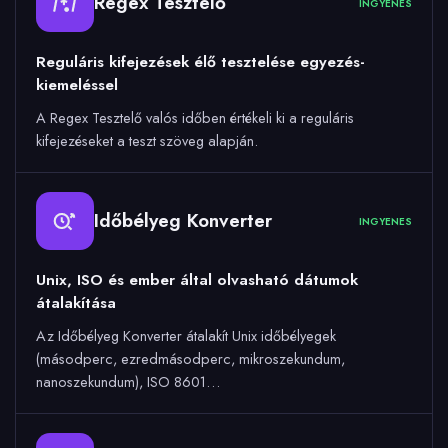
Regex Tesztelő
INGYENES
Reguláris kifejezések élő tesztelése egyezés-
kiemeléssel
A Regex Tesztelő valós időben értékeli ki a reguláris
kifejezéseket a teszt szöveg alapján.
Időbélyeg Konverter
INGYENES
Unix, ISO és ember által olvasható dátumok
átalakítása
Az Időbélyeg Konverter átalakít Unix időbélyegek
(másodperc, ezredmásodperc, mikroszekundum,
nanoszekundum), ISO 8601…