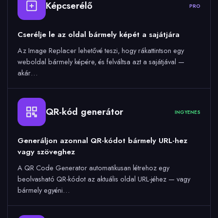
Képcserélő
PRO
Cserélje le az oldal bármely képét a sajátjára
Az Image Replacer lehetővé teszi, hogy rákattintson egy
weboldal bármely képére, és felváltsa azt a sajátjával —
akár…
QR-kód generátor
INGYENES
Generáljon azonnal QR-kódot bármely URL-hez
vagy szöveghez
A QR Code Generator automatikusan létrehoz egy
beolvasható QR-kódot az aktuális oldal URL-jéhez — vagy
bármely egyéni…