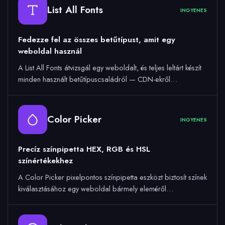
List All Fonts
INGYENES
Fedezze fel az összes betűtípust, amit egy
weboldal használ
A List All Fonts átvizsgál egy weboldalt, és teljes leltárt készít
minden használt betűtípuscsaládról — CDN-ekről…
Color Picker
INGYENES
Precíz színpipetta HEX, RGB és HSL
színértékekhez
A Color Picker pixelpontos színpipetta eszközt biztosít színek
kiválasztásához egy weboldal bármely eleméről…