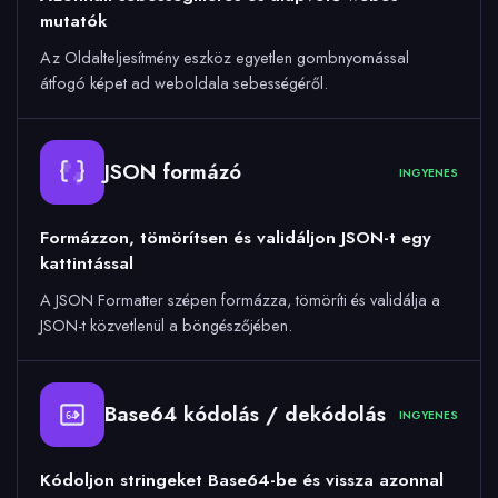
mutatók
Az Oldalteljesítmény eszköz egyetlen gombnyomással
átfogó képet ad weboldala sebességéről.
JSON formázó
INGYENES
Formázzon, tömörítsen és validáljon JSON-t egy
kattintással
A JSON Formatter szépen formázza, tömöríti és validálja a
JSON-t közvetlenül a böngészőjében.
Base64 kódolás / dekódolás
INGYENES
64
Kódoljon stringeket Base64-be és vissza azonnal