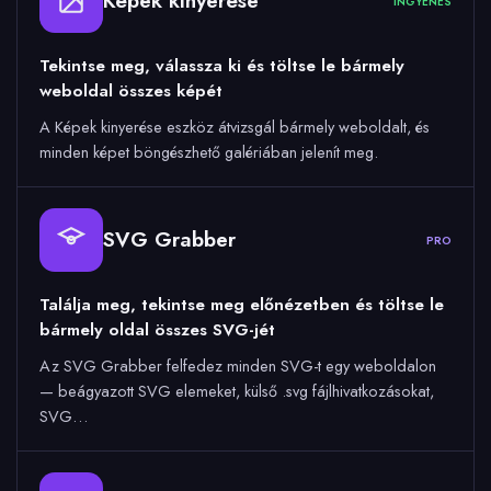
Képek kinyerése
INGYENES
Tekintse meg, válassza ki és töltse le bármely
weboldal összes képét
A Képek kinyerése eszköz átvizsgál bármely weboldalt, és
minden képet böngészhető galériában jelenít meg.
SVG Grabber
PRO
Találja meg, tekintse meg előnézetben és töltse le
bármely oldal összes SVG-jét
Az SVG Grabber felfedez minden SVG-t egy weboldalon
— beágyazott SVG elemeket, külső .svg fájlhivatkozásokat,
SVG…