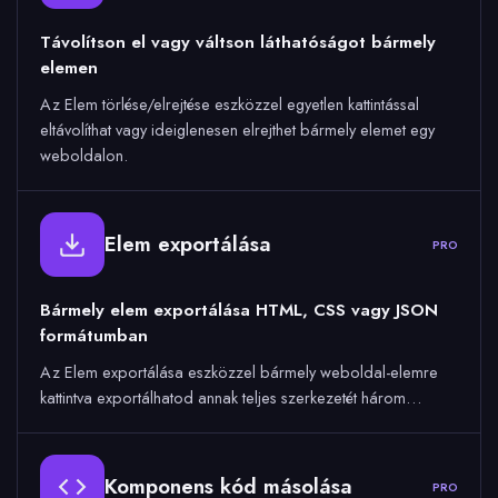
Távolítson el vagy váltson láthatóságot bármely
elemen
Az Elem törlése/elrejtése eszközzel egyetlen kattintással
eltávolíthat vagy ideiglenesen elrejthet bármely elemet egy
weboldalon.
Elem exportálása
PRO
Bármely elem exportálása HTML, CSS vagy JSON
formátumban
Az Elem exportálása eszközzel bármely weboldal-elemre
kattintva exportálhatod annak teljes szerkezetét három…
Komponens kód másolása
PRO