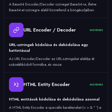
A Base64 Encoder/Decoder szöveget Base64-re, illetve
Base64-et szövegre alakít közvetlenül a böngészőjében.
URL Encoder / Decoder
INGYENES
URL-sztringek kódolása és dekódolása egy
kattintással
Az URL Encoder/Decoder az URL-sztringeket alakítja át
százalékkódolt formába, és vissza.
HTML Entity Encoder
INGYENES
&
HTML entitások kódolása és dekódolása azonnal
A HTML Entity Encoder a speciális karaktereket (< > & " ') a