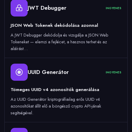
JWT Debugger
INGYENES
JSON Web Tokenek dekódolása azonnal
A JWT Debugger dekódolja és vizsgálja a JSON Web
Tokeneket — elemzi a fejlécet, a hasznos terhet és az
aláírást…
UUID Generátor
INGYENES
Tömeges UUID v4 azonosítók generálása
Az UUID Generátor kriptográfiailag erős UUID v4
azonosítókat állít elő a böngésző crypto API-jának
segítségével.