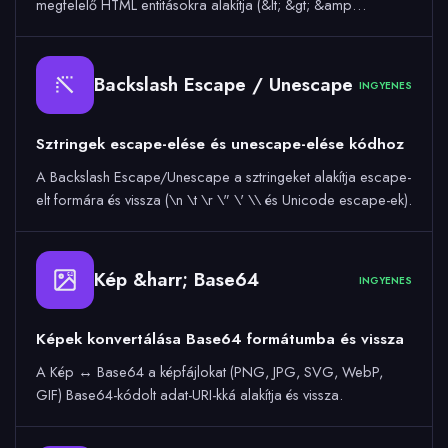
megfelelő HTML entitásokra alakítja (&lt; &gt; &amp…
Backslash Escape / Unescape
INGYENES
Sztringek escape-elése és unescape-elése kódhoz
A Backslash Escape/Unescape a sztringeket alakítja escape-
elt formára és vissza (\n \t \r \" \' \\ és Unicode escape-ek).
Kép &harr; Base64
64
INGYENES
Képek konvertálása Base64 formátumba és vissza
A Kép ↔ Base64 a képfájlokat (PNG, JPG, SVG, WebP,
GIF) Base64-kódolt adat-URI-kká alakítja és vissza.