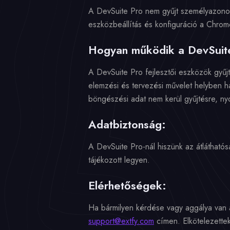
A DevSuite Pro nem gyűjt személyazonosí
eszközbeállítás és konfiguráció a Chrom
Hogyan működik a DevSuit
A DevSuite Pro fejlesztői eszközök gyűj
elemzési és tervezési művelet helyben h
böngészési adat nem kerül gyűjtésre, ny
Adatbiztonság:
A DevSuite Pro-nál hiszünk az átláthatósá
tájékozott legyen.
Elérhetőségek:
Ha bármilyen kérdése vagy aggálya van 
support@extfy.com
címen. Elkötelezette