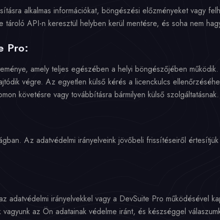
tásra alkalmas információkat, böngészési előzményeket vagy felh
e tároló API-n keresztül helyben kerül mentésre, és soha nem hagy
e Pro:
teménye, amely teljes egészében a helyi böngészőjében működik. M
ajtódik végre. Az egyetlen külső kérés a licenckulcs ellenőrzéséh
omon követésre vagy továbbításra bármilyen külső szolgáltatásnak.
gban. Az adatvédelmi irányelveink jövőbeli frissítéseiről értesítjük
az adatvédelmi irányelvekkel vagy a DevSuite Pro működésével kap
k vagyunk az Ön adatainak védelme iránt, és készséggel válaszumk