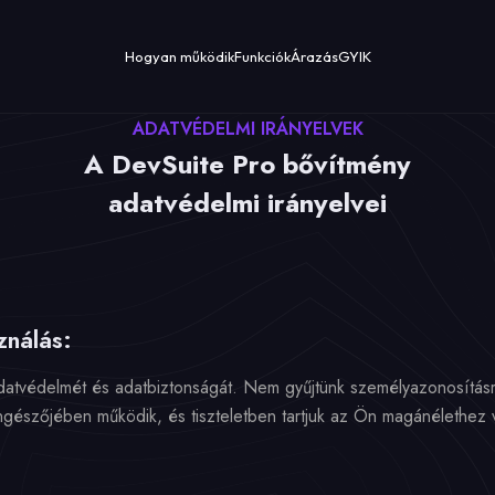
Hogyan működik
Funkciók
Árazás
GYIK
ADATVÉDELMI IRÁNYELVEK
A DevSuite Pro bővítmény
adatvédelmi irányelvei
ználás:
atvédelmét és adatbiztonságát. Nem gyűjtünk személyazonosításra
ngészőjében működik, és tiszteletben tartjuk az Ön magánélethez v