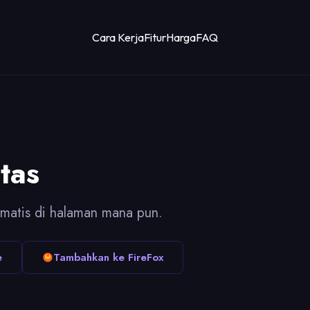
Cara Kerja
Fitur
Harga
FAQ
tas
matis di halaman mana pun.
e
Tambahkan ke FireFox