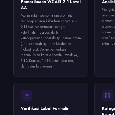
Pemeriksaan WCAG 2.1 Level
Analis
AA
Menghitu
teks dan 
Menjalankan pemeriksaan otomatis
elemen t
terhadap kriteria keberhasilan WCAG
elemen d
2.1 Level AA termasuk kategori
normal a
keterlihatan (perceivability),
atau 14p
keteroperasian (operability), pemahaman
aktual d
(understandability), dan ketahanan
(robustness). Setiap pemeriksaan
menunjukkan kriteria spesifik (misalnya,
1.4.3 Kontras, 1.1.1 Konten Non-teks)
dan status lulus/gagal.
Verifikasi Label Formulir
Katego
Priorit