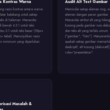
is Kontras Warna
Audit Alt Text Gambar
ng rasio kontras antara warna
Memindai setiap elemen img, s
latar belakang untuk setiap
elemen dengan peran gambar.
eks di halaman. Menandai
Menandai atribut alt yang hilang,
i bawah 4.5:1 untuk teks
kosong pada gambar non-dekor
tau 3:1 untuk teks besar (18px+
dan teks alt yang terlalu umum
x+ tebal). Menunjukkan rasio
("gambar", "foto"). Menyarank
an minimum yang diperlukan.
apakah setiap gambar memerluk
deskriptif, alt kosong (dekoratif)
role="presentation".
risasi Masalah &
as