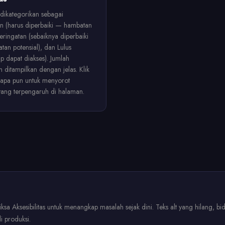
dikategorikan sebagai
n (harus diperbaiki — hambatan
Peringatan (sebaiknya diperbaiki
an potensial), dan Lulus
p dapat diakses). Jumlah
n ditampilkan dengan jelas. Klik
apa pun untuk menyorot
ang terpengaruh di halaman.
sa Aksesibilitas untuk menangkap masalah sejak dini. Teks alt yang hilang, b
i produksi.