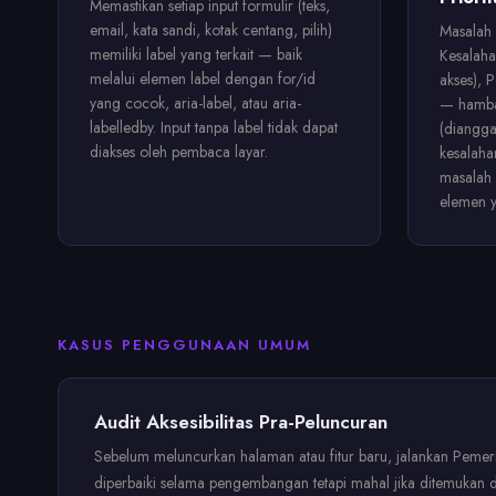
Memastikan setiap input formulir (teks,
email, kata sandi, kotak centang, pilih)
Masalah 
memiliki label yang terkait — baik
Kesalaha
melalui elemen label dengan for/id
akses), 
yang cocok, aria-label, atau aria-
— hambat
labelledby. Input tanpa label tidak dapat
(diangga
diakses oleh pembaca layar.
kesalaha
masalah 
elemen y
KASUS PENGGUNAAN UMUM
Audit Aksesibilitas Pra-Peluncuran
Sebelum meluncurkan halaman atau fitur baru, jalankan Pemerik
diperbaiki selama pengembangan tetapi mahal jika ditemukan d