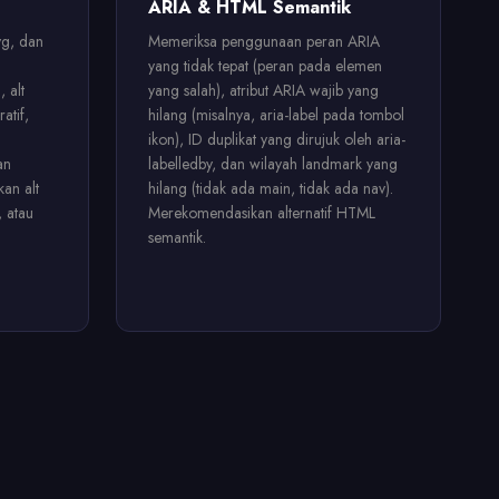
ARIA & HTML Semantik
vg, dan
Memeriksa penggunaan peran ARIA
yang tidak tepat (peran pada elemen
 alt
yang salah), atribut ARIA wajib yang
atif,
hilang (misalnya, aria-label pada tombol
ikon), ID duplikat yang dirujuk oleh aria-
an
labelledby, dan wilayah landmark yang
an alt
hilang (tidak ada main, tidak ada nav).
, atau
Merekomendasikan alternatif HTML
semantik.