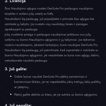
2. Licencija
Šios Naudojimo sąlygos nustato DevSuite Pro paslaugos naudojimo
taisykles ir sudaro jūsų sutartį su Extfy.
Naudodami šią paslaugą, jūs pripažįstate ir priimate šias sąlygas bei
sutinkate jų laikytis. Jos nustato visų naudotojų teises ir pareigas
sąveikaujant su paslauga.
Jūsų nuolatinė prieiga ir paslaugos naudojimas priklauso nuo jūsų
sutikimo su šiomis Naudojimo sąlygomis ir jų laikymosi. Jos taikomos
visiems naudotojams, įskaitant lankytojus, kurie naudojasi DevSuite Pro.
Naudodami šią paslaugą, jūs patvirtinate, kad suprantate ir sutinkate su
šiomis Naudojimo sąlygomis. Jei nesutinkate su kuria nors sąlygų dalimi,
neturėtumėte naudotis paslauga.
3. Jūs galite:
Galite laisvai naudoti DevSuite Pro plėtinį asmeniniais ir
komerciniais tikslais, jei tai nepažeidžia jokių trečiųjų šalių politikų
ar įstatymų.
Plėtinį galite dalintis su kitais, jei jie sutinka su šiomis sąlygomis.
4. Jūs negalite: