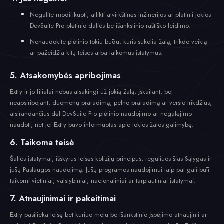
Negalite modifikuoti, atlikti atvirkštinės inžinerijos ar platinti jokios
DevSuite Pro plėtinio dalies be išankstinio raštiško leidimo.
Nenaudokite plėtinio tokiu būdu, kuris sukelia žalą, trikdo veiklą
ar pažeidžia kitų teises arba taikomus įstatymus.
5. Atsakomybės apribojimas
Extfy ir jo filialai nebus atsakingi už jokią žalą, įskaitant, bet
neapsiribojant, duomenų praradimą, pelno praradimą ar verslo trikdžius,
atsirandančius dėl DevSuite Pro plėtinio naudojimo ar negalėjimo
naudoti, net jei Extfy buvo informuotas apie tokios žalos galimybę.
6. Taikoma teisė
Šalies įstatymai, išskyrus teisės kolizijų principus, reguliuos šias Sąlygas ir
jūsų Paslaugos naudojimą. Jūsų programos naudojimui taip pat gali būti
taikomi vietiniai, valstybiniai, nacionaliniai ar tarptautiniai įstatymai.
7. Atnaujinimai ir pakeitimai
Extfy pasilieka teisę bet kuriuo metu be išankstinio įspėjimo atnaujinti ar