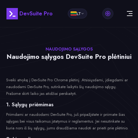
DevSuite Pro
LT
NAUDOJIMO SĄLYGOS
Naudojimo sąlygos DevSuite Pro plėtiniui
Sveiki atvykę į DevSuite Pro Chrome plėtinį. Atsisiųsdami, įdiegdami ar
naudodami DevSuite Pro, sutinkate laikytis šių naudojimo sąlygų.
Prašome skirti laiko jas atidžiai perskaityti.
1. Sąlygų priėmimas
Priimdami ar naudodami DevSuite Pro, jūs pripažįstate ir priimate šias
sąlygas bei visus taikomus įstatymus ir reglamentus. Jei nesutinkate su
kuria nors iš šių sąlygų, jums draudžiama naudoti ar prieiti prie plėtinio.