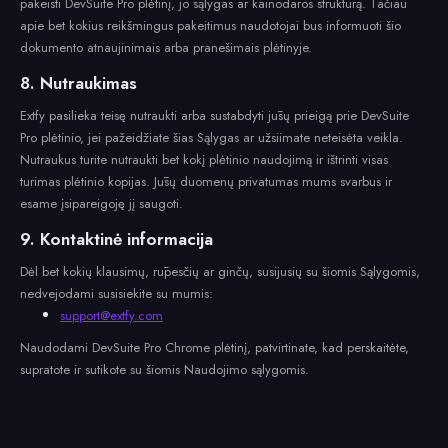
pakeisti DevSuite Pro plėtinį, jo sąlygas ar kainodaros struktūrą. Tačiau
apie bet kokius reikšmingus pakeitimus naudotojai bus informuoti šio
dokumento atnaujinimais arba pranešimais plėtinyje.
8. Nutraukimas
Extfy pasilieka teisę nutraukti arba sustabdyti jūsų prieigą prie DevSuite
Pro plėtinio, jei pažeidžiate šias Sąlygas ar užsiimate neteisėta veikla.
Nutraukus turite nutraukti bet kokį plėtinio naudojimą ir ištrinti visas
turimas plėtinio kopijas. Jūsų duomenų privatumas mums svarbus ir
esame įsipareigoję jį saugoti.
9. Kontaktinė informacija
Dėl bet kokių klausimų, rūpesčių ar ginčų, susijusių su šiomis Sąlygomis,
nedvejodami susisiekite su mumis:
support@extfy.com
Naudodami DevSuite Pro Chrome plėtinį, patvirtinate, kad perskaitėte,
supratote ir sutikote su šiomis Naudojimo sąlygomis.