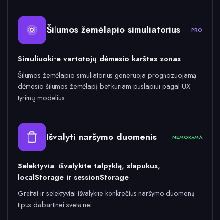
Šilumos žemėlapio simuliatorius
PRO
Simuliuokite vartotojų dėmesio karštas zonas
Šilumos žemėlapio simuliatorius generuoja prognozuojamą
dėmesio šilumos žemėlapį bet kuriam puslapiui pagal UX
tyrimų modelius.
Išvalyti naršymo duomenis
NEMOKAMA
Selektyviai išvalykite talpyklą, slapukus,
localStorage ir sessionStorage
Greitai ir selektyviai išvalykite konkrečius naršymo duomenų
tipus dabartinei svetainei.