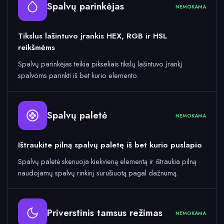
Spalvų parinkėjas
NEMOKAMA
Tikslus lašintuvo įrankis HEX, RGB ir HSL
reikšmėms
Spalvų parinkėjas teikia pikseliais tikslų lašintuvo įrankį
spalvoms parinkti iš bet kurio elemento.
Spalvų paletė
NEMOKAMA
Ištraukite pilną spalvų paletę iš bet kurio puslapio
Spalvų paletė skenuoja kiekvieną elementą ir ištraukia pilną
naudojamų spalvų rinkinį surūšiuotą pagal dažnumą.
Priverstinis tamsus režimas
NEMOKAMA