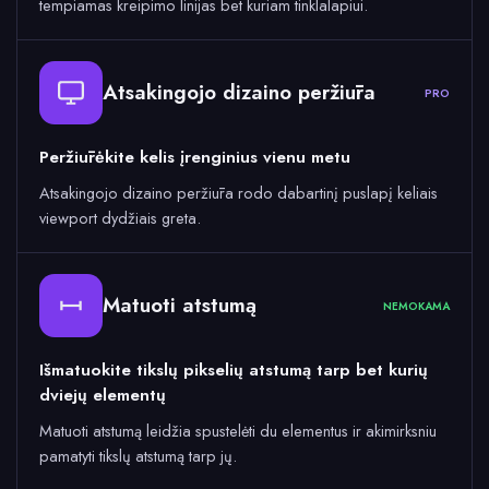
tempiamas kreipimo linijas bet kuriam tinklalapiui.
Atsakingojo dizaino peržiūra
PRO
Peržiūrėkite kelis įrenginius vienu metu
Atsakingojo dizaino peržiūra rodo dabartinį puslapį keliais
viewport dydžiais greta.
Matuoti atstumą
NEMOKAMA
Išmatuokite tikslų pikselių atstumą tarp bet kurių
dviejų elementų
Matuoti atstumą leidžia spustelėti du elementus ir akimirksniu
pamatyti tikslų atstumą tarp jų.