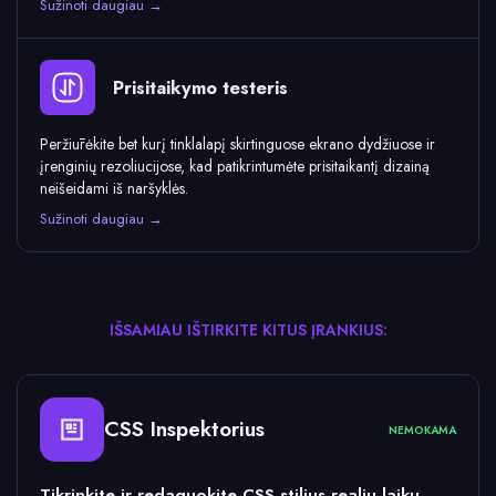
Sužinoti daugiau →
Prisitaikymo testeris
Peržiūrėkite bet kurį tinklalapį skirtinguose ekrano dydžiuose ir
įrenginių rezoliucijose, kad patikrintumėte prisitaikantį dizainą
neišeidami iš naršyklės.
Sužinoti daugiau →
IŠSAMIAU IŠTIRKITE KITUS ĮRANKIUS:
CSS Inspektorius
NEMOKAMA
Tikrinkite ir redaguokite CSS stilius realiu laiku