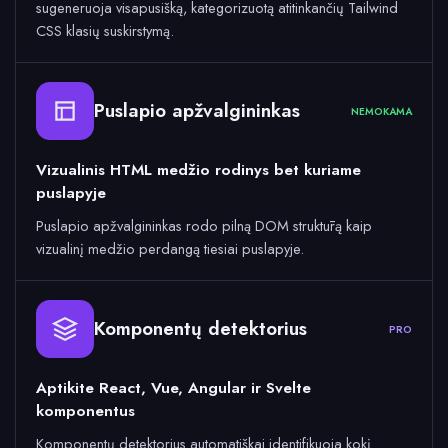
sugeneruoja visapusišką, kategorizuotą atitinkančių Tailwind
CSS klasių suskirstymą.
Puslapio apžvalgininkas
NEMOKAMA
Vizualinis HTML medžio rodinys bet kuriame
puslapyje
Puslapio apžvalgininkas rodo pilną DOM struktūrą kaip
vizualinį medžio perdangą tiesiai puslapyje.
Komponentų detektorius
PRO
Aptikite React, Vue, Angular ir Svelte
komponentus
Komponentų detektorius automatiškai identifikuoja kokį