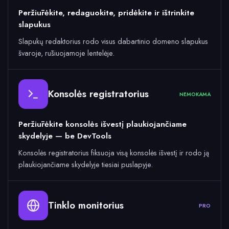
Peržiūrėkite, redaguokite, pridėkite ir ištrinkite
slapukus
Slapukų redaktorius rodo visus dabartinio domeno slapukus
švaroje, rūšiuojamoje lentelėje.
Konsolės registratorius
NEMOKAMA
Peržiūrėkite konsolės išvestį plaukiojančiame
skydelyje — be DevTools
Konsolės registratorius fiksuoja visą konsolės išvestį ir rodo ją
plaukiojančiame skydelyje tiesiai puslapyje.
Tinklo monitorius
PRO