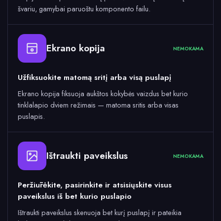
švariu, gamybai paruoštu komponento failu.
Ekrano kopija
NEMOKAMA
Užfiksuokite matomą sritį arba visą puslapį
Ekrano kopija fiksuoja aukštos kokybės vaizdus bet kurio
tinklalapio dviem režimais — matoma sritis arba visas
puslapis.
Ištraukti paveikslus
NEMOKAMA
Peržiūrėkite, pasirinkite ir atsisiųskite visus
paveikslus iš bet kurio puslapio
Ištraukti paveikslus skenuoja bet kurį puslapį ir pateikia