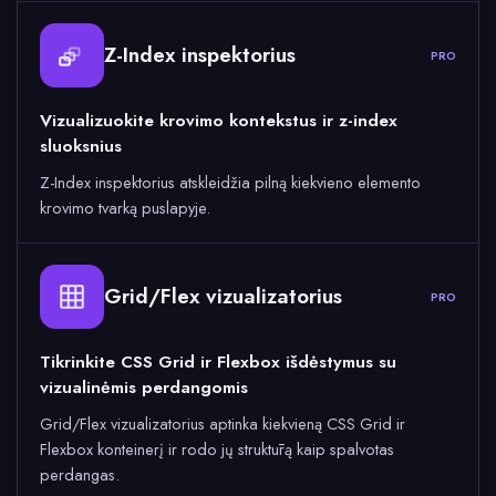
Z-Index inspektorius
PRO
Vizualizuokite krovimo kontekstus ir z-index
sluoksnius
Z-Index inspektorius atskleidžia pilną kiekvieno elemento
krovimo tvarką puslapyje.
Grid/Flex vizualizatorius
PRO
Tikrinkite CSS Grid ir Flexbox išdėstymus su
vizualinėmis perdangomis
Grid/Flex vizualizatorius aptinka kiekvieną CSS Grid ir
Flexbox konteinerį ir rodo jų struktūrą kaip spalvotas
perdangas.