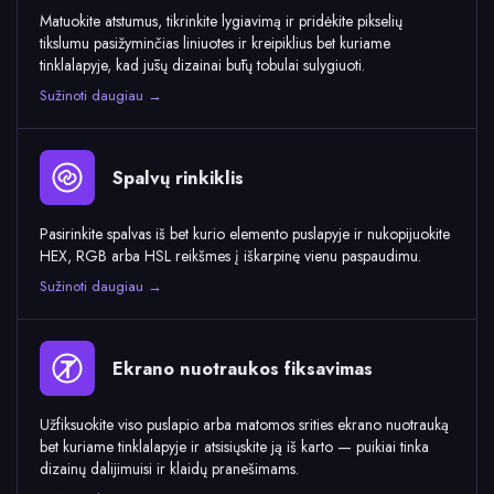
Matuokite atstumus, tikrinkite lygiavimą ir pridėkite pikselių
tikslumu pasižyminčias liniuotes ir kreipiklius bet kuriame
tinklalapyje, kad jūsų dizainai būtų tobulai sulygiuoti.
Sužinoti daugiau →
Spalvų rinkiklis
Pasirinkite spalvas iš bet kurio elemento puslapyje ir nukopijuokite
HEX, RGB arba HSL reikšmes į iškarpinę vienu paspaudimu.
Sužinoti daugiau →
Ekrano nuotraukos fiksavimas
Užfiksuokite viso puslapio arba matomos srities ekrano nuotrauką
bet kuriame tinklalapyje ir atsisiųskite ją iš karto — puikiai tinka
dizainų dalijimuisi ir klaidų pranešimams.