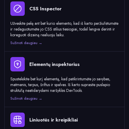
CSS Inspector
Užveskite pelę ant bet kurio elemento, kad iš karto peržiūrėtumėte
ir redaguotumėte jo CSS stilius tiesiogiai, todėl lengva derinti ir
koreguoti dizainą realiuoju laiku.
Sužinoti daugiau →
Elementų inspektorius
Spustelėkite bet kurį elementą, kad patikrintumėte jo savybes,
matmenis, tarpus, šriftus ir spalvas. Iš karto suprasite puslapio
struktūrą neatidarydami naršyklės DevTools.
Sužinoti daugiau →
Liniuotės ir kreipikliai