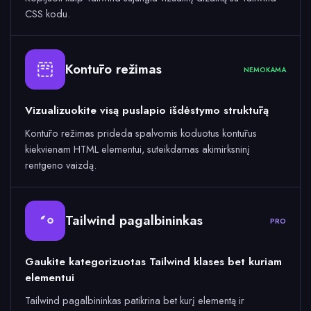
CSS kodu.
Kontūro režimas
NEMOKAMA
Vizualizuokite visą puslapio išdėstymo struktūrą
Kontūro režimas prideda spalvomis koduotus kontūrus
kiekvienam HTML elementui, suteikdamas akimirksninį
rentgeno vaizdą.
Tailwind pagalbininkas
PRO
Gaukite kategorizuotas Tailwind klases bet kuriam
elementui
Tailwind pagalbininkas patikrina bet kurį elementą ir