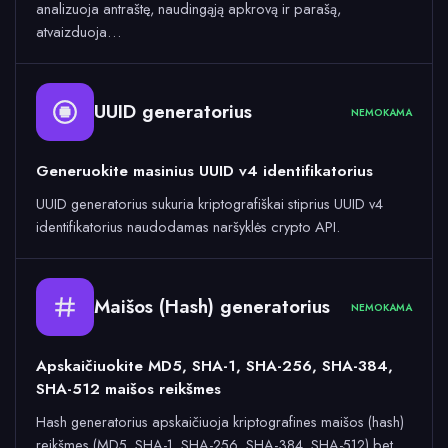
analizuoja antraštę, naudingąją apkrovą ir parašą,
atvaizduoja…
UUID generatorius
NEMOKAMA
Generuokite masinius UUID v4 identifikatorius
UUID generatorius sukuria kriptografiškai stiprius UUID v4
identifikatorius naudodamas naršyklės crypto API.
Maišos (Hash) generatorius
NEMOKAMA
Apskaičiuokite MD5, SHA-1, SHA-256, SHA-384,
SHA-512 maišos reikšmes
Hash generatorius apskaičiuoja kriptografines maišos (hash)
reikšmes (MD5, SHA-1, SHA-256, SHA-384, SHA-512) bet