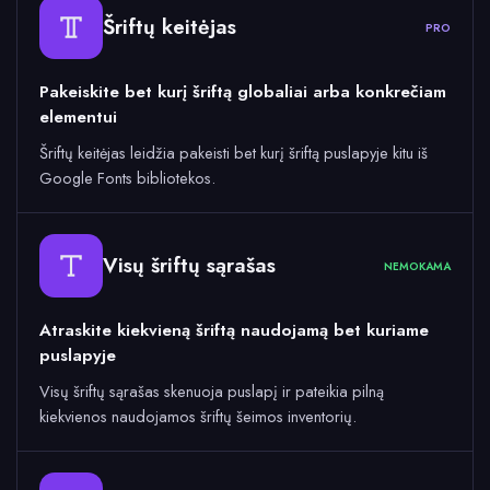
Šriftų keitėjas
PRO
Pakeiskite bet kurį šriftą globaliai arba konkrečiam
elementui
Šriftų keitėjas leidžia pakeisti bet kurį šriftą puslapyje kitu iš
Google Fonts bibliotekos.
Visų šriftų sąrašas
NEMOKAMA
Atraskite kiekvieną šriftą naudojamą bet kuriame
puslapyje
Visų šriftų sąrašas skenuoja puslapį ir pateikia pilną
kiekvienos naudojamos šriftų šeimos inventorių.