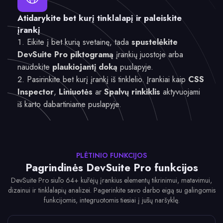
Atidarykite bet kurį tinklalapį ir paleiskite
įrankį
Eikite į bet kurią svetainę, tada
spustelėkite
DevSuite Pro piktogramą
įrankių juostoje arba
naudokite
plaukiojantį doką
puslapyje.
Pasirinkite bet kurį įrankį iš tinklelio. Įrankiai kaip
CSS
Inspector
,
Liniuotės
ar
Spalvų rinkiklis
aktyvuojami
iš karto dabartiniame puslapyje.
PLĖTINIO FUNKCIJOS
Pagrindinės DevSuite Pro funkcijos
DevSuite Pro siūlo 64+ kūrėjų įrankius elementų tikrinimui, matavimui,
dizainui ir tinklalapių analizei. Pagerinkite savo darbo eigą su galingomis
funkcijomis, integruotomis tiesiai į jūsų naršyklę.