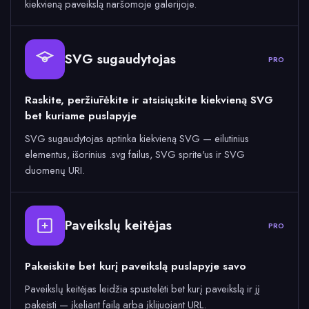
kiekvieną paveikslą naršomoje galerijoje.
SVG sugaudytojas
PRO
Raskite, peržiūrėkite ir atsisiųskite kiekvieną SVG
bet kuriame puslapyje
SVG sugaudytojas aptinka kiekvieną SVG — eilutinius
elementus, išorinius .svg failus, SVG sprite'us ir SVG
duomenų URI.
Paveikslų keitėjas
PRO
Pakeiskite bet kurį paveikslą puslapyje savo
Paveikslų keitėjas leidžia spustelėti bet kurį paveikslą ir jį
pakeisti — įkeliant failą arba įklijuojant URL.