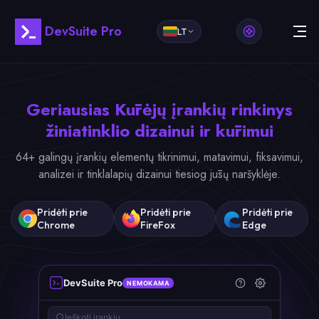
DevSuite Pro
LT
Geriausias
Kūrėjų įrankių rinkinys
žiniatinklio dizainui ir kūrimui
64+ galingų įrankių elementų tikrinimui, matavimui, fiksavimui,
analizei ir tinklalapių dizainui tiesiog jūsų naršyklėje.
Pridėti prie
Pridėti prie
Pridėti prie
Chrome
FireFox
Edge
DevSuite Pro
NEMOKAMA
Ieškoti įrankių...