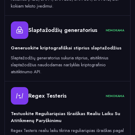
kokiam teksto įvedimui.
Slaptažodžių generatorius
NEMOKAMA
Generuokite kriptografiškai stiprius slaptažodžius
Slaptažodžių generatorius sukuria stiprius, atsitiktinius
slaptažodžius naudodamas naršyklės kriptografinio
atsitiktinumo API.
Regex Testeris
NEMOKAMA
Testuokite Reguliariąsias Išraiškas Realiu Laiku Su
Atitikmenų Paryškinimu
Regex Testeris realiu laiku tikrina reguliariąsias išraiškas pagal