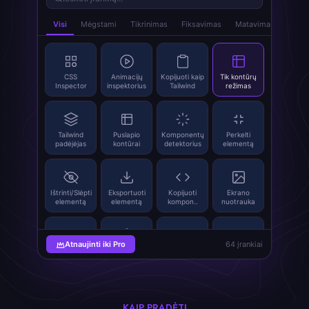
Visi
Mėgstami
Tikrinimas
Fiksavimas
Matavimas
index
CSS
Animacijų
Kopijuoti kaip
Tik kontūrų
Inspector
inspektorius
Tailwind
režimas
Tailwind
Puslapio
Komponentų
Perkelti
padėjėjas
kontūrai
detektorius
elementą
Ištrinti/Slėpti
Eksportuoti
Kopijuoti
Ekrano
elementą
elementą
kompon..
nuotrauka
Atnaujinti iki Pro
64 įrankiai
Ištraukti
SVG Grabber
Vaizdų
QR kodų
vaizdus
keitiklis
generatorius
KAIP PRADĖTI