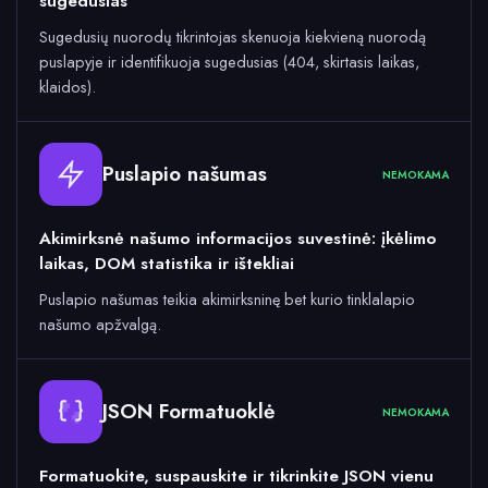
sugedusias
Sugedusių nuorodų tikrintojas skenuoja kiekvieną nuorodą
puslapyje ir identifikuoja sugedusias (404, skirtasis laikas,
klaidos).
Puslapio našumas
NEMOKAMA
Akimirksnė našumo informacijos suvestinė: įkėlimo
laikas, DOM statistika ir ištekliai
Puslapio našumas teikia akimirksninę bet kurio tinklalapio
našumo apžvalgą.
JSON Formatuoklė
NEMOKAMA
Formatuokite, suspauskite ir tikrinkite JSON vienu