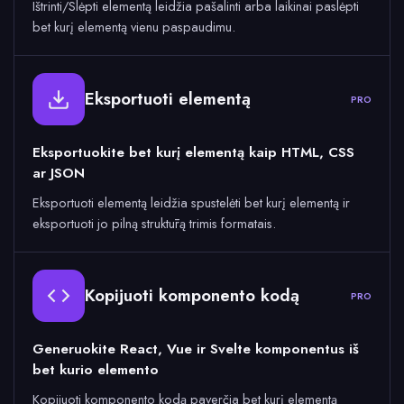
Ištrinti/Slėpti elementą leidžia pašalinti arba laikinai paslėpti
bet kurį elementą vienu paspaudimu.
Eksportuoti elementą
PRO
Eksportuokite bet kurį elementą kaip HTML, CSS
ar JSON
Eksportuoti elementą leidžia spustelėti bet kurį elementą ir
eksportuoti jo pilną struktūrą trimis formatais.
Kopijuoti komponento kodą
PRO
Generuokite React, Vue ir Svelte komponentus iš
bet kurio elemento
Kopijuoti komponento kodą paverčia bet kurį elementą