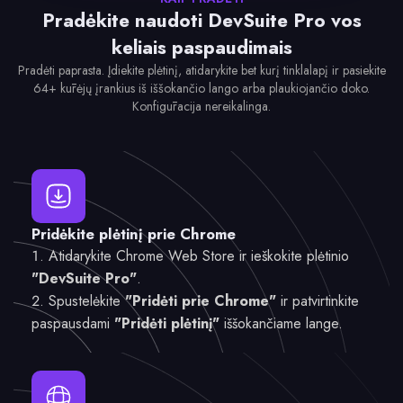
Pradėkite naudoti DevSuite Pro vos
keliais paspaudimais
Pradėti paprasta. Įdiekite plėtinį, atidarykite bet kurį tinklalapį ir pasiekite
64+ kūrėjų įrankius iš iššokančio lango arba plaukiojančio doko.
Konfigūracija nereikalinga.
Pridėkite plėtinį prie Chrome
Atidarykite Chrome Web Store ir ieškokite plėtinio
"DevSuite Pro"
.
Spustelėkite
"Pridėti prie Chrome"
ir patvirtinkite
paspausdami
"Pridėti plėtinį"
iššokančiame lange.