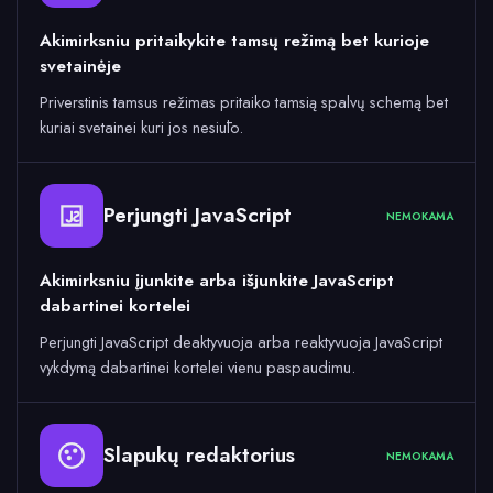
Akimirksniu pritaikykite tamsų režimą bet kurioje
svetainėje
Priverstinis tamsus režimas pritaiko tamsią spalvų schemą bet
kuriai svetainei kuri jos nesiūlo.
Perjungti JavaScript
NEMOKAMA
Akimirksniu įjunkite arba išjunkite JavaScript
dabartinei kortelei
Perjungti JavaScript deaktyvuoja arba reaktyvuoja JavaScript
vykdymą dabartinei kortelei vienu paspaudimu.
Slapukų redaktorius
NEMOKAMA