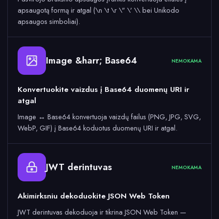
apsaugotą formą ir atgal (\n \t \r \" \' \\ bei Unikodo
apsaugos simboliai).
Image &harr; Base64
64
NEMOKAMA
Konvertuokite vaizdus į Base64 duomenų URI ir
atgal
Image ↔ Base64 konvertuoja vaizdų failus (PNG, JPG, SVG,
WebP, GIF) į Base64 koduotus duomenų URI ir atgal.
JWT derintuvas
NEMOKAMA
Akimirksniu dekoduokite JSON Web Token
JWT derintuvas dekoduoja ir tikrina JSON Web Token —