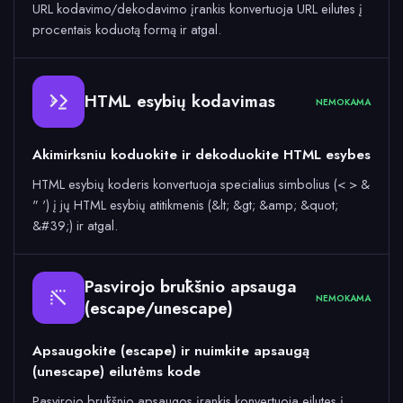
URL kodavimo/dekodavimo įrankis konvertuoja URL eilutes į
procentais koduotą formą ir atgal.
HTML esybių kodavimas
NEMOKAMA
&
Akimirksniu koduokite ir dekoduokite HTML esybes
HTML esybių koderis konvertuoja specialius simbolius (< > &
" ') į jų HTML esybių atitikmenis (&lt; &gt; &amp; &quot;
&#39;) ir atgal.
Pasvirojo brūkšnio apsauga
NEMOKAMA
(escape/unescape)
Apsaugokite (escape) ir nuimkite apsaugą
(unescape) eilutėms kode
Pasvirojo brūkšnio apsaugos įrankis konvertuoja eilutes į