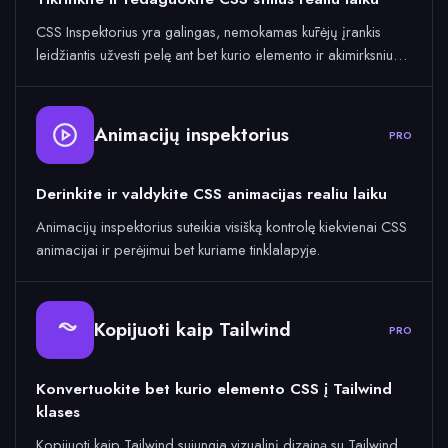
CSS Inspektorius yra galingas, nemokamas kūrėjų įrankis
leidžiantis užvesti pelę ant bet kurio elemento ir akimirksniu…
Animacijų inspektorius
PRO
Derinkite ir valdykite CSS animacijas realiu laiku
Animacijų inspektorius suteikia visišką kontrolę kiekvienai CSS
animacijai ir perėjimui bet kuriame tinklalapyje.
Kopijuoti kaip Tailwind
PRO
Konvertuokite bet kurio elemento CSS į Tailwind
klases
Kopijuoti kaip Tailwind sujungia vizualinį dizainą su Tailwind