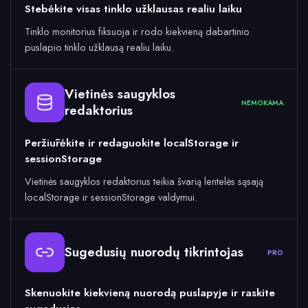
Stebėkite visas tinklo užklausas realiu laiku
Tinklo monitorius fiksuoja ir rodo kiekvieną dabartinio
puslapio tinklo užklausą realiu laiku.
Vietinės saugyklos
NEMOKAMA
redaktorius
Peržiūrėkite ir redaguokite localStorage ir
sessionStorage
Vietinės saugyklos redaktorius teikia švarią lentelės sąsają
localStorage ir sessionStorage valdymui.
Sugedusių nuorodų tikrintojas
PRO
Skenuokite kiekvieną nuorodą puslapyje ir raskite