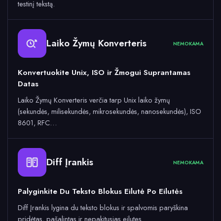
testinį tekstą.
Laiko Žymų Konverteris
NEMOKAMA
Konvertuokite Unix, ISO ir Žmogui Suprantamas
Datas
Laiko Žymų Konverteris verčia tarp Unix laiko žymų
(sekundės, milisekundės, mikrosekundės, nanosekundės), ISO
8601, RFC…
Diff Įrankis
NEMOKAMA
Palyginkite Du Teksto Blokus Eilutė Po Eilutės
Diff Įrankis lygina du teksto blokus ir spalvomis paryškina
pridėtas, pašalintas ir nepakitusias eilutes.