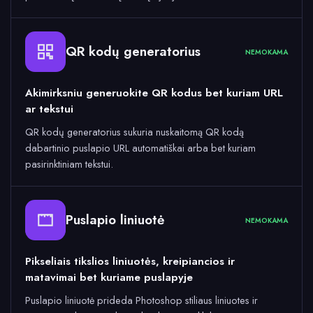
QR kodų generatorius
NEMOKAMA
Akimirksniu generuokite QR kodus bet kuriam URL
ar tekstui
QR kodų generatorius sukuria nuskaitomą QR kodą
dabartinio puslapio URL automatiškai arba bet kuriam
pasirinktiniam tekstui.
Puslapio liniuotė
NEMOKAMA
Pikseliais tikslios liniuotės, kreipiancios ir
matavimai bet kuriame puslapyje
Puslapio liniuotė prideda Photoshop stiliaus liniuotes ir