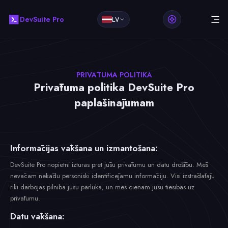
DevSuite Pro
LV
PRIVĀTUMA POLITIKA
Privātuma politika DevSuite Pro
paplašinājumam
Informācijas vākšana un izmantošana:
DevSuite Pro nopietni izturas pret jūsu privātumu un datu drošību. Mēs
nevācam nekādu personiski identificējamu informāciju. Visi izstrādātāju
rīki darbojas pilnībā jūsu pārlūkā, un mēs cienām jūsu tiesības uz
privātumu.
Datu vākšana: