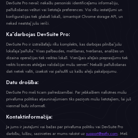
DevSuite Pro nevāc nekādu personiski identificējamu informāciju,
pārlūkošanas vēsturi vai lietotāja preferences. Visi rīku iestatījumi un
konfigurācijas tiek glabāti lokāli, izmantojot Chrome storage API, un
nekad neatstāj jūsu ierīci.
Kā darbojas DevSuite Pro:
DevSuite Pro ir izstrādātāju rīku komplekts, kas darbojas pilnībā jūsu
lokālajā pārlūkā. Visas pārbaudes, mērīšanas, tveršanas, analīzes un
dizaina operācijas tiek veiktas lokāli. Vienīgais ārējais pieprasījums tiek
veikts licences atslēgas validācijai mūsu serverī. Nekādi pārlūkošanas
dati netiek vākti, izsekoti vai pārsūtīti uz kādu ārēju pakalpojumu.
Datu drošība:
DevSuite Pro mēs ticam pārredzamībai. Par jebkādiem nākotnes mūsu
privātuma politikas atjauninājumiem tiks paziņots mūsu lietotājiem, lai jūs
vienmēr būtu informēti.
Kontaktinformācija:
Ja jums ir jautājumi vai bažas par privātuma politiku vai DevSuite Pro
darbību, lūdzu, sazinieties ar mums rakstot uz
support@extfy.com
. Mēs