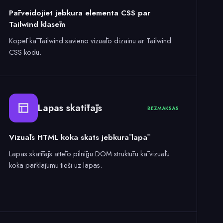
Pārveidojiet jebkura elementa CSS par
Tailwind klasēm
Kopēt kā Tailwind savieno vizuālo dizainu ar Tailwind
CSS kodu.
Lapas skatītājs
BEZMAKSAS
Vizuāls HTML koka skats jebkurā lapā
Lapas skatītājs attēlo pilnīgu DOM struktūru kā vizuālu
koka pārklājumu tieši uz lapas.