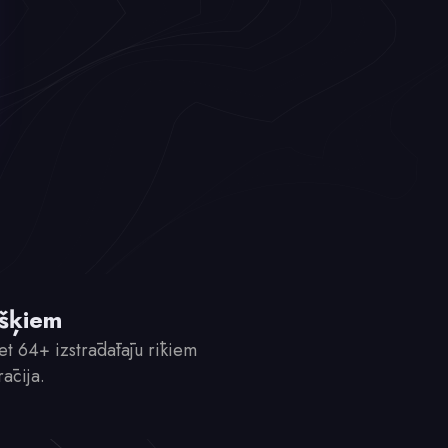
kšķiem
iet 64+ izstrādātāju rīkiem
ācija.