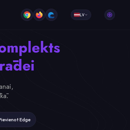
LV
komplekts
trādei
anai,
kā.
Pievienot Edge