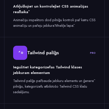
Atkļūdojiet un kontrolējiet CSS animācijas
reāllaikā
Animāciju inspektors dod pilnīgu kontroli pār katru CSS
animāciju un pāreju jebkurā tīmekļa lapā.
Tailwind palīgs
PRO
Iegūstiet kategorizētas Tailwind klases
jebkuram elementam
Tailwind palīgs pārbauda jebkuru elementu un ģenerē
pilnīgu, kategorizētu atbilstošo Tailwind CSS klašu
sadalījumu.