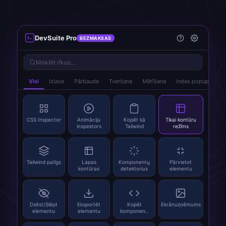
DevSuite Pro
BEZMAKSAS
Meklēt rīkus...
Visi
Izlase
Pārbaude
Tveršana
Mērīšana
index.popup_tab_a
CSS Inspector
Animāciju
Kopēt kā
Tikai kontūru
inspektors
Tailwind
režīms
Tailwind palīgs
Lapas
Komponentų
Pārvietot
kontūras
detektorius
elementu
Dzēst/Slēpt
Eksportēt
Kopēt
Ekrānuzņēmums
elementu
elementu
komponen..