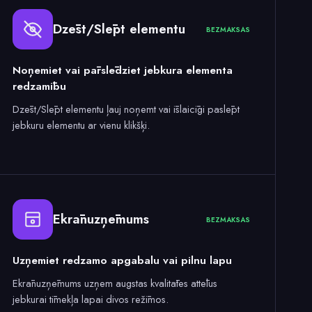
Dzēst/Slēpt elementu
BEZMAKSAS
Noņemiet vai pārslēdziet jebkura elementa
redzamību
Dzēst/Slēpt elementu ļauj noņemt vai īslaicīgi paslēpt
jebkuru elementu ar vienu klikšķi.
Ekrānuzņēmums
BEZMAKSAS
Uzņemiet redzamo apgabalu vai pilnu lapu
Ekrānuzņēmums uzņem augstas kvalitātes attēlus
jebkurai tīmekļa lapai divos režīmos.