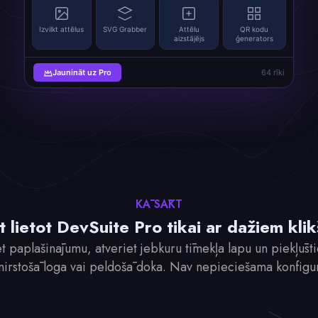
Izvilkt attēlus
SVG Grabber
Attēlu
QR kodu
aizstājējs
ģenerators
Jaunināt uz Pro
64 rīki
KĀ SĀKT
t lietot DevSuite Pro tikai ar dažiem kli
jiet paplašinājumu, atveriet jebkuru tīmekļa lapu un piekļūst
nirstošā loga vai peldošā doka. Nav nepieciešama konfigur