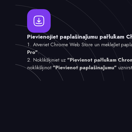
Pievienojiet paplašinājumu pārlūkam 
Atveriet Chrome Web Store un meklējiet pap
Pro"
.
Noklikšķiniet uz
"Pievienot pārlūkam Chro
noklikšķinot
"Pievienot paplašinājumu"
uznirst