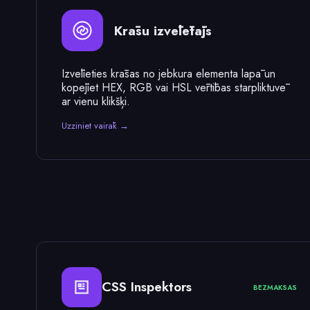
Krāsu izvēlētājs
Izvēlieties krāsas no jebkura elementa lapā un
kopējiet HEX, RGB vai HSL vērtības starpliktuvē
ar vienu klikšķi.
Uzziniet vairāk →
CSS Inspektors
BEZMAKSAS