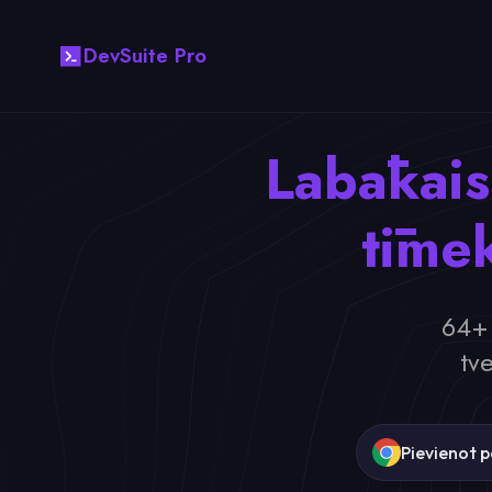
DevSuite Pro
Labākais
tīmek
64+ 
tv
Pievienot 