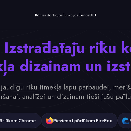
Kā tas darbojas
Funkcijas
Cenas
BUJ
Izstrādātāju rīku 
ļa dizainam un izs
jaudīgu rīku tīmekļa lapu pārbaudei, mērīš
eršanai, analīzei un dizainam tieši jūsu pārlū
pārlūkam Chrome
Pievienot pārlūkam FireFox