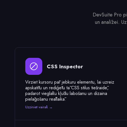
DevSuite Pro pi
un analīzei. Uz
CSS Inspector
Virziet kursoru pār jebkuru elementu, lai uzreiz
apskatītu un rediģētu tā CSS stilus tiešraidē,
padarot vieglāku kļūdu labošanu un dizaina
pielāgošanu reāllaikā.
Uzziniet vairāk →