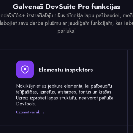
Galvenās DevSuite Pro funkcijas
edāvā 64+ izstrādātāju rīkus tīmekļa lapu pārbaudei, mēr
labojiet savu darba plūsmu ar jaudīgām funkcijām, kas iebū
pārlūkā.
Elementu inspektors
Noklikšķiniet uz jebkura elementa, lai pārbaudītu
tā īpašības, izmērus, atstarpes, fontus un krāsas.
Uzreiz izprotiet lapas struktūru, neatverot pārlūka
DevTools.
Uzziniet vairāk →