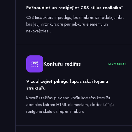
Pārbaudiet un rediģējiet CSS stilus reāllaikā
CSS Inspektors ir jaudīgs, bezmaksas izstrādātāju rīks,
kas ļauj virzīt kursoru pār jebkuru elementu un
nekavējoties…
Kontūru režīms
BEZMAKSAS
Vizualizējiet pilnīgu lapas izkārtojuma
struktūru
Kontūru režīms pievieno krāsu kodētas kontūru
apmales katram HTML elementam, dodot tūlītēju
rentgena skatu uz lapas struktūru.