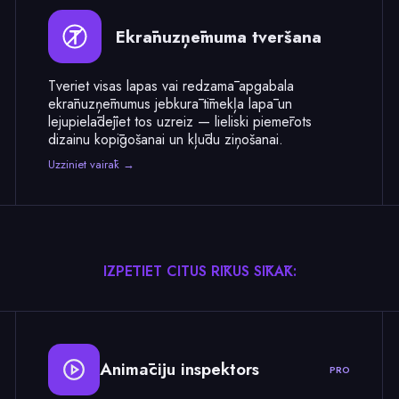
Ekrānuzņēmuma tveršana
Tveriet visas lapas vai redzamā apgabala
ekrānuzņēmumus jebkurā tīmekļa lapā un
lejupielādējiet tos uzreiz — lieliski piemērots
dizainu kopīgošanai un kļūdu ziņošanai.
Uzziniet vairāk →
IZPĒTIET CITUS RĪKUS SĪKĀK:
Animāciju inspektors
PRO