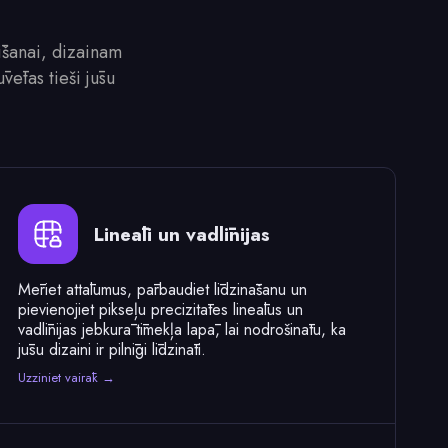
īšanai, dizainam
vētas tieši jūsu
Lineāli un vadlīnijas
Mēriet attālumus, pārbaudiet līdzināšanu un
pievienojiet pikseļu precizitātes lineālus un
vadlīnijas jebkurā tīmekļa lapā, lai nodrošinātu, ka
jūsu dizaini ir pilnīgi līdzināti.
Uzziniet vairāk →