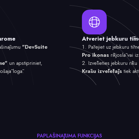
Chrome
Atveriet jebkuru tīm
lašinājumu
"DevSuite
Pārejiet uz jebkuru tīm
Pro ikonas
rīkjoslā vai i
me"
un apstipriniet,
Izvēlieties jebkuru rīk
ošajā logā.
Krāsu izvēlētājs
tiek akt
PAPLAŠINĀJUMA FUNKCIJAS