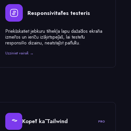
Responsivitātes testeris
Priekšskatiet jebkuru tīmekļa lapu dažādos ekrāna
izmēros un ierīču izšķirtspējās, lai testētu
responsīvo dizainu, neatstājot pārlūku.
Uzziniet vairāk →
Kopēt kā Tailwind
PRO