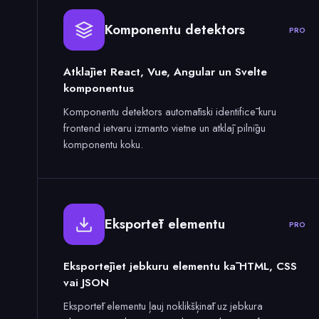
Komponentu detektors
PRO
Atklājiet React, Vue, Angular un Svelte
komponentus
Komponentu detektors automātiski identificē kuru
frontend ietvaru izmanto vietne un atklāj pilnīgu
komponentu koku.
Eksportēt elementu
PRO
Eksportējiet jebkuru elementu kā HTML, CSS
vai JSON
Eksportēt elementu ļauj noklikšķināt uz jebkura