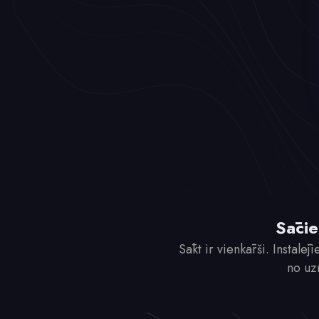
Sācie
Sākt ir vienkārši. Instalē
no uz