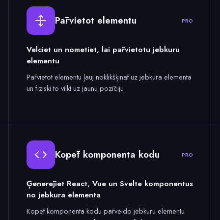
Pārvietot elementu
PRO
Velciet un nometiet, lai pārvietotu jebkuru
elementu
Pārvietot elementu ļauj noklikšķināt uz jebkura elementa
un fiziski to vilkt uz jaunu pozīciju.
Kopēt komponenta kodu
PRO
Ģenerējiet React, Vue un Svelte komponentus
no jebkura elementa
Kopēt komponenta kodu pārveido jebkuru elementu