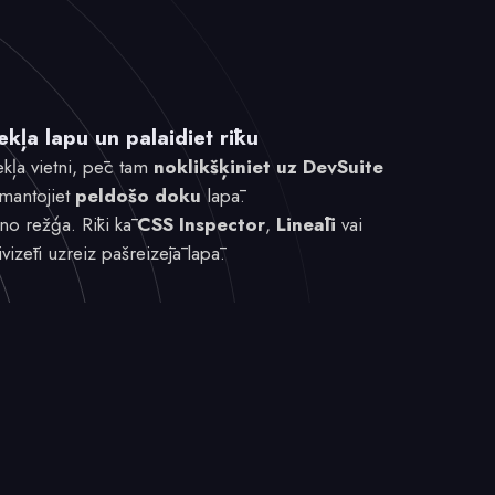
ekļa lapu un palaidiet rīku
ekļa vietni, pēc tam
noklikšķiniet uz DevSuite
zmantojiet
peldošo doku
lapā.
u no režģa. Rīki kā
CSS Inspector
,
Lineāli
vai
ivizēti uzreiz pašreizējā lapā.