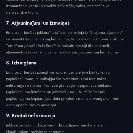
izmantošanai var tikt piemēroti arī vietējie, valsts, nacionālie vai
starptautiskie likumi.
7. Atjauninājumi un izmaiņas
Extfy patur tiesības jebkurā laikā bez iepriekšēja brīdinājuma atjaunināt
vai mainīt DevSuite Pro paplašinājumu, tā noteikumus ar cenu struktūru.
Tomēr par jebkādām būtiskām izmaiņām lietotāji tiks informēti,
atjauninot šo dokumentu vai izmantojot paziņojumus paplašinājumā.
8. Izbeigšana
Extfy patur tiesības izbeigt vai apturēt jūsu piekļuvi DevSuite Pro
paplašinājumam, ja pārkāpjat šos Noteikumus vai iesaistāties
nelikumīgās darbībās. Pēc izbeigšanas jums jāpārtrauc jebkāda
paplašinājuma lietošana un jāizdzēš visas jūsu rīcībā esošās
paplašinājuma kopijas. Jūsu datu privātums mums ir svarīgs, un mēs
esam apņēmušies to aizsargāt.
9. Kontaktinformācija
Jebkuru jautājumu, bažu vai strīdu gadījumā saistībā ar šiem
Noteikumiem, sazinieties ar mums: