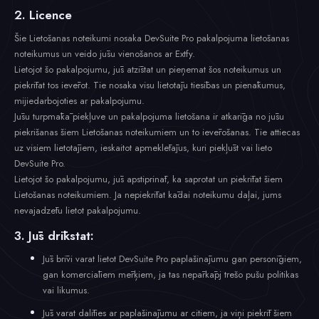
2. Licence
Šie Lietošanas noteikumi nosaka DevSuite Pro pakalpojuma lietošanas
noteikumus un veido jūsu vienošanos ar Extfy.
Lietojot šo pakalpojumu, jūs atzīstat un pieņemat šos noteikumus un
piekrītat tos ievērot. Tie nosaka visu lietotāju tiesības un pienākumus,
mijiedarbojoties ar pakalpojumu.
Jūsu turpmākā piekļuve un pakalpojuma lietošana ir atkarīga no jūsu
piekrišanas šiem Lietošanas noteikumiem un to ievērošanas. Tie attiecas
uz visiem lietotājiem, ieskaitot apmeklētājus, kuri piekļūst vai lieto
DevSuite Pro.
Lietojot šo pakalpojumu, jūs apstiprināt, ka saprotat un piekrītat šiem
Lietošanas noteikumiem. Ja nepiekrītat kādai noteikumu daļai, jums
nevajadzētu lietot pakalpojumu.
3. Jūs drīkstat:
Jūs brīvi varat lietot DevSuite Pro paplašinājumu gan personīgiem,
gan komerciāliem mērķiem, ja tas nepārkāpj trešo pušu politikas
vai likumus.
Jūs varat dalīties ar paplašinājumu ar citiem, ja viņi piekrīt šiem