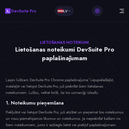
DevSuite Pro
LV
LIETOŠANAS NOTEIKUMI
Lietošanas noteikumi DevSuite Pro
paplašinājumam
Laipni lūdzam DevSuite Pro Chrome paplašinājumā. Lejupielādējot,
instalējot vai lietojot DevSuite Pro, jūs piekrītat šiem lietošanas
noteikumiem. Lūdzu, veltiet brīdi, lai tos uzmanīgi izlasītu.
1. Noteikumu pieņemšana
Piekļūstot vai lietojot DevSuite Pro, jūs atzīstat un pieņemat šos noteikumus
un visus piemērojamos likumus un noteikumus. Ja nepiekrītat kādam no
šiem noteikumiem, jums ir aizliegts lietot vai piekļūt paplašinājumam.