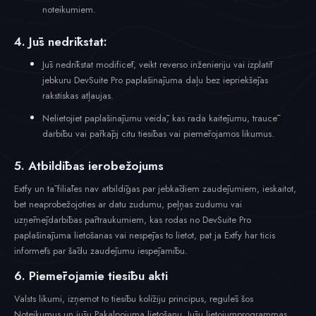
noteikumiem.
4. Jūs nedrīkstat:
Jūs nedrīkstat modificēt, veikt reverso inženieriju vai izplatīt
jebkuru DevSuite Pro paplašinājuma daļu bez iepriekšējas
rakstiskas atļaujas.
Nelietojiet paplašinājumu veidā, kas rada kaitējumu, traucē
darbību vai pārkāpj citu tiesības vai piemērojamos likumus.
5. Atbildības ierobežojums
Extfy un tā filiāles nav atbildīgas par jebkādiem zaudējumiem, ieskaitot,
bet neaprobežojoties ar datu zudumu, peļņas zudumu vai
uzņēmējdarbības pārtraukumiem, kas rodas no DevSuite Pro
paplašinājuma lietošanas vai nespējas to lietot, pat ja Extfy har ticis
informēts par šādu zaudējumu iespējamību.
6. Piemērojamie tiesību akti
Valsts likumi, izņemot to tiesību kolīziju principus, regulēs šos
Noteikumus un jūsu Pakalpojuma lietošanu. Jūsu lietojumprogrammas