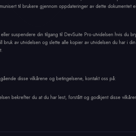
mmunisert til brukere gjennom oppdateringer av dette dokumentet elle
 eller suspendere din tilgang til DevSuite Pro-utvidelsen hvis du bryt
l bruk av utvidelsen og slette alle kopier av utvidelsen du har i din 
t.
angående disse vilkårene og betingelsene, kontakt oss på:
en bekrefter du at du har lest, forstått og godkjent disse vilkår