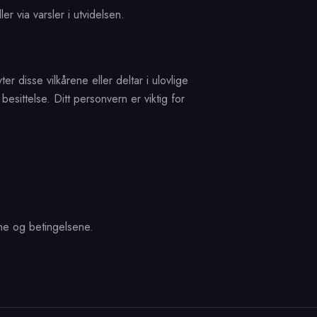
r via varsler i utvidelsen.
er disse vilkårene eller deltar i ulovlige
besittelse. Ditt personvern er viktig for
ene og betingelsene.