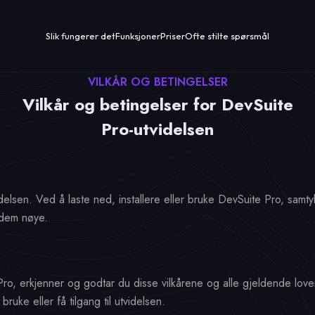
Slik fungerer det
Funksjoner
Priser
Ofte stilte spørsmål
VILKÅR OG BETINGELSER
Vilkår og betingelser for DevSuite
Pro-utvidelsen
lsen. Ved å laste ned, installere eller bruke DevSuite Pro, samty
 dem nøye.
Pro, erkjenner og godtar du disse vilkårene og alle gjeldende lover 
ruke eller få tilgang til utvidelsen.