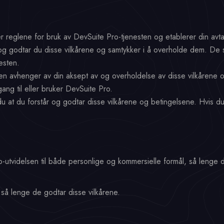
r reglene for bruk av DevSuite Pro-tjenesten og etablerer din avta
 godtar du disse vilkårene og samtykker i å overholde dem. De ski
esten.
esten avhenger av din aksept av og overholdelse av disse vilkårene 
ang til eller bruker DevSuite Pro.
 at du forstår og godtar disse vilkårene og betingelsene. Hvis du 
Pro-utvidelsen til både personlige og kommersielle formål, så lenge 
så lenge de godtar disse vilkårene.