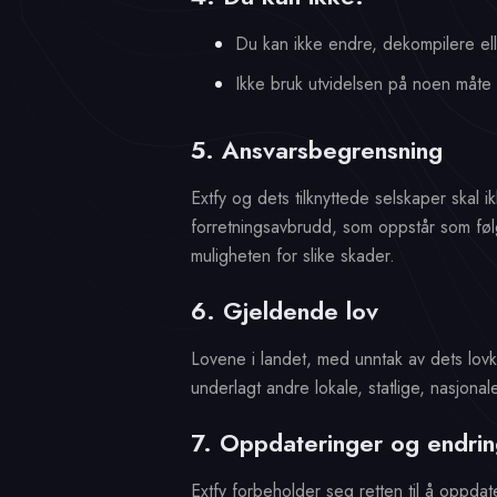
Du kan ikke endre, dekompilere ell
Ikke bruk utvidelsen på noen måte s
5. Ansvarsbegrensning
Extfy og dets tilknyttede selskaper skal i
forretningsavbrudd, som oppstår som følg
muligheten for slike skader.
6. Gjeldende lov
Lovene i landet, med unntak av dets lovko
underlagt andre lokale, statlige, nasjonale
7. Oppdateringer og endri
Extfy forbeholder seg retten til å oppdat