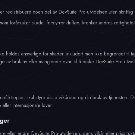
er redistribuere noen del av DevSuite Pro-utvidelsen uten skriftlig
om forårsaker skade, forstyrrer driften, krenker andres rettigheter
kke holdes ansvarlige for skader, inkludert men ikke begrenset til ta
e av bruk av eller manglende evne til å bruke DevSuite Pro-utvidel
nfliktregler, skal styre disse vilkårene og din bruk av tjenesten.
 eller internasjonale lover.
nger
ere eller endre DevSuite Pro-utvidelsen, dens vilkår eller prisstruk