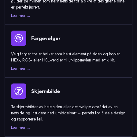
guider på hvilken som helst nettside for å sikre at designene dine
er perfekt justert.
Lær mer →
Fargevelger
Velg farger fra et hvilket som helst element på siden og kopier
HEX-, RGB- eller HSL-verdier til utklippstavlen med ett klikk.
Lær mer →
Skjermbilde
Ta skjermbilder av hele siden eller det synlige området av en
nettside og last dem ned umiddelbart – perfekt for å dele design
og rapportere feil.
Lær mer →