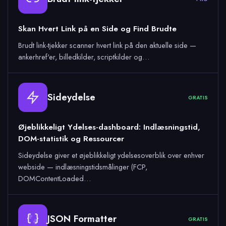
Skan Hvert Link på en Side og Find Brudte
Brudt link-tjekker scanner hvert link på den aktuelle side —
ankerhref'er, billedkilder, scriptkilder og…
Sideydelse
GRATIS
Øjeblikkeligt Ydelses-dashboard: Indlæsningstid,
DOM-statistik og Ressourcer
Sideydelse giver et øjeblikkeligt ydelsesoverblik over enhver
webside — indlæsningstidsmålinger (FCP,
DOMContentLoaded…
JSON Formatter
GRATIS