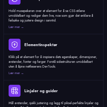
Hold musepekeren over et element for å se CSS-stilene
umiddelbart og rediger dem live, noe som gjør det enklere å
feilsøke og justere design i sanntid.
Lær mer →
Elementinspektør
Klikk på et element for å inspisere dets egenskaper, dimensjoner,
avstander, fonter og farger. Forstå sidestrukturen umiddelbart
uten å åpne nettleserens DevTools.
Lær mer →
Linjaler og guider
Mål avstander, sjekk justering og legg til piksel-perfekte linjaler og