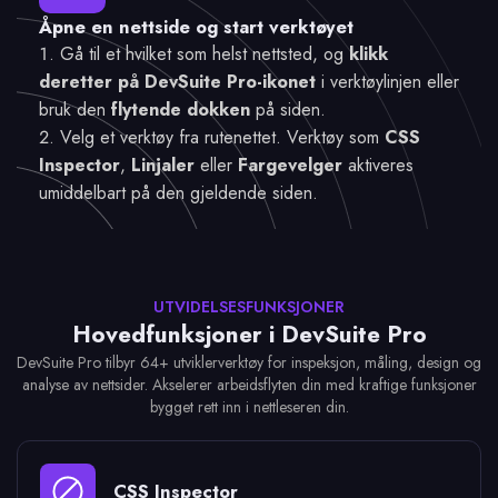
Åpne en nettside og start verktøyet
Gå til et hvilket som helst nettsted, og
klikk
deretter på DevSuite Pro-ikonet
i verktøylinjen eller
bruk den
flytende dokken
på siden.
Velg et verktøy fra rutenettet. Verktøy som
CSS
Inspector
,
Linjaler
eller
Fargevelger
aktiveres
umiddelbart på den gjeldende siden.
UTVIDELSESFUNKSJONER
Hovedfunksjoner i DevSuite Pro
DevSuite Pro tilbyr 64+ utviklerverktøy for inspeksjon, måling, design og
analyse av nettsider. Akselerer arbeidsflyten din med kraftige funksjoner
bygget rett inn i nettleseren din.
CSS Inspector