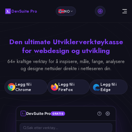
DevSuite Pro
NO
Den ultimate
Utviklerverktøykasse
for webdesign og utvikling
64+ kraftige verktøy for å inspisere, måle, fange, analysere
og designe nettsider direkte i nettleseren din.
Legg til i
Legg til i
Legg til i
Chrome
FireFox
Edge
DevSuite Pro
GRATIS
Søk etter verktøy...