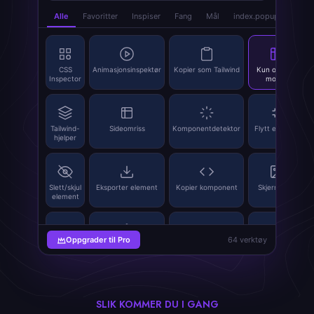
Alle
Favoritter
Inspiser
Fang
Mål
index.popup_tab_anal
CSS
Animasjonsinspektør
Kopier som Tailwind
Kun omriss-
Inspector
modus
Tailwind-
Sideomriss
Komponentdetektor
Flytt element
hjelper
Slett/skjul
Eksporter element
Kopier komponent
Skjermbilde
element
Oppgrader til Pro
64 verktøy
Trekk ut
SVG Grabber
Bildeerstatning
QR-
bilder
kodegenerator
SLIK KOMMER DU I GANG