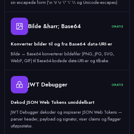
sin escapede form (\n \t \r \" \' \\ og Unicode-escapes).
Bilde &harr; Base64
64
GRATIS
Konverter bilder til og fra Base64 data-URI-er
Bilde ↔ Base64 konverterer bildefiler (PNG, JPG, SVG,
WebP, GIF) til Base64-kodede data-URI-er og tilbake.
JWT Debugger
GRATIS
Dekod JSON Web Tokens umiddelbart
JWT Debugger dekoder og inspiserer JSON Web Tokens —
parser header, payload og signatur, viser claims og flagger
utløpsstatus.