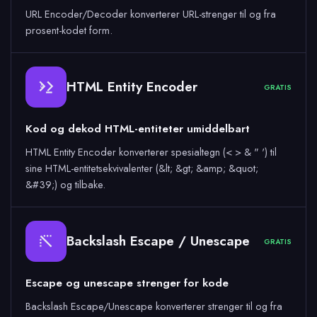
URL Encoder/Decoder konverterer URL-strenger til og fra
prosent-kodet form.
HTML Entity Encoder
GRATIS
&
Kod og dekod HTML-entiteter umiddelbart
HTML Entity Encoder konverterer spesialtegn (< > & " ') til
sine HTML-entitetsekvivalenter (&lt; &gt; &amp; &quot;
&#39;) og tilbake.
Backslash Escape / Unescape
GRATIS
Escape og unescape strenger for kode
Backslash Escape/Unescape konverterer strenger til og fra