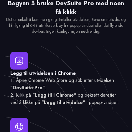
Begynn å bruke DevSuite Pro med noen
få klikk
Det er enkelt å komme i gang. Installer utvidelsen, åpne en nettside, og
få tilgang til 64+ utviklerverktøy fra popup-vinduet eller det flytende
dokken. Ingen konfigurasjon nødvendig.
Legg til utvidelsen i Chrome
Åpne Chrome Web Store og søk etter utvidelsen
"DevSuite Pro"
.
Klikk på
"Legg til i Chrome"
og bekreft deretter
ved å klikke på
"Legg til utvidelse"
i popup-vinduet.