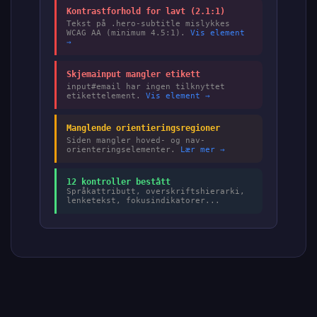
Kontrastforhold for lavt (2.1:1)
Tekst på .hero-subtitle mislykkes
WCAG AA (minimum 4.5:1).
Vis element
→
Skjemainput mangler etikett
input#email har ingen tilknyttet
etikettelement.
Vis element →
Manglende orientieringsregioner
Siden mangler hoved- og nav-
orienteringselementer.
Lær mer →
12 kontroller bestått
Språkattributt, overskriftshierarki,
lenketekst, fokusindikatorer...