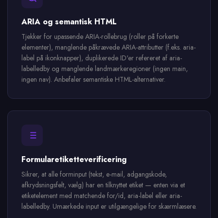
ARIA og semantisk HTML
Tjekker for upassende ARIA-rollebrug (roller på forkerte
elementer), manglende påkrævede ARIA-attributter (f.eks. aria-
label på ikonknapper), duplikerede ID'er refereret af aria-
labelledby og manglende landmærkeregioner (ingen main,
ingen nav). Anbefaler semantiske HTML-alternativer.
Formularetiketteverificering
Sikrer, at alle forminput (tekst, e-mail, adgangskode,
afkrydsningsfelt, vælg) har en tilknyttet etiket — enten via et
etiketelement med matchende for/id, aria-label eller aria-
labelledby. Umærkede input er utilgængelige for skærmlæsere.