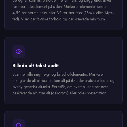
Beregner kontrastforholdet mellem tekst og baggrundsfarver
for hvert tekstelement på siden. Markerer elementer under
4,5:1 for normal tekst eller 3:1 for stor tekst (18px+ eller 14px+
fed). Viser det faktiske forhold og det krævede minimum.
Billede-alt-tekst-audit
Scanner alle img-, svg- og billedrollelementer. Markerer
manglende alt-attributter, tom alt på ikke-dekorative billeder og
overly generisk alt-tekst. Foreslår, om hvert billede behøver
beskrivende alt, tom alt (dekorativ) eller role=presentation.