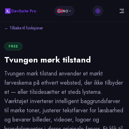
DevSuite Pro
NO
← Tilbake til funksjoner
FREE
Tvungen mørk tilstand
Tvungen mørk tilstand anvender et mørkt
farveskema på ethvert websted, der ikke tilbyder
et — eller tilsidesætter et steds lystema.
Værktøjet inverterer intelligent baggrundsfarver
til mørke toner, justerer tekstfarver for læsbarhed
og bevarer billeder, videoer, logoer og
brandelementer i deres originale farver. Et klik til,