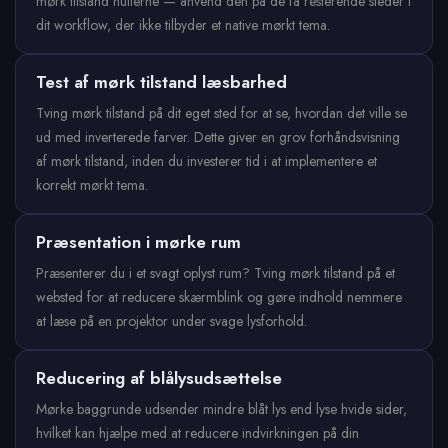
mørk tilstand hullerne — anvend den på de få resterende steder i
dit workflow, der ikke tilbyder et native mørkt tema.
Test af mørk tilstand læsbarhed
Tving mørk tilstand på dit eget sted for at se, hvordan det ville se
ud med inverterede farver. Dette giver en grov forhåndsvisning
af mørk tilstand, inden du investerer tid i at implementere et
korrekt mørkt tema.
Præsentation i mørke rum
Præsenterer du i et svagt oplyst rum? Tving mørk tilstand på et
websted for at reducere skærmblink og gøre indhold nemmere
at læse på en projektor under svage lysforhold.
Reducering af blålysudsættelse
Mørke baggrunde udsender mindre blåt lys end lyse hvide sider,
hvilket kan hjælpe med at reducere indvirkningen på din