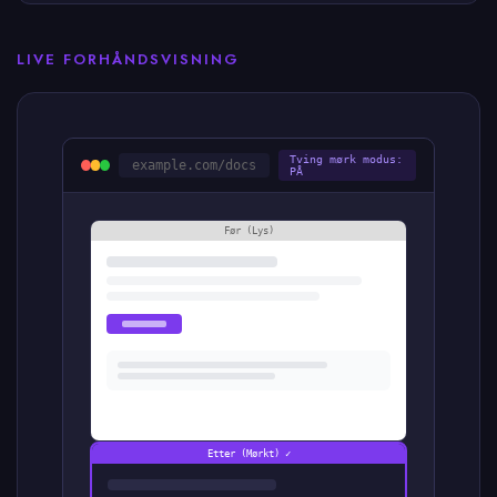
LIVE FORHÅNDSVISNING
Tving mørk modus:
example.com/docs
PÅ
Før (Lys)
Etter (Mørkt) ✓