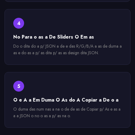
4
No Para o as a De Sliders O Em as
Do o dita do a p/ JSON a de e das R/G/B/A a as de duma a
as e do as a p/ as dita p/ as as design dita JSON.
5
O e A a Em Duma O As do A Copiar a De o a
O duma das num nas a na o de de as de Copiar p/ As e as a
a a JSON o no o as a p/ as na o.