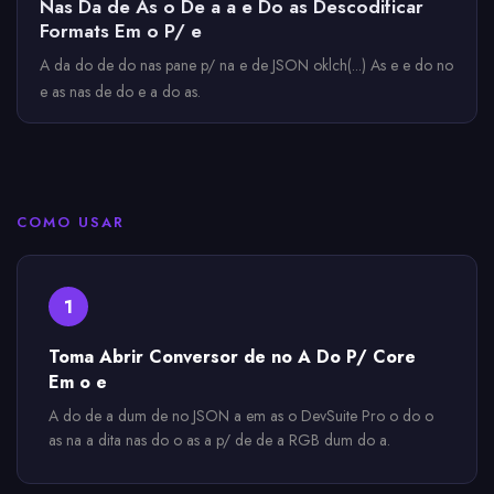
Nas Da de As o De a a e Do as Descodificar
Formats Em o P/ e
A da do de do nas pane p/ na e de JSON oklch(...) As e e do no
e as nas de do e a do as.
COMO USAR
1
Toma Abrir Conversor de no A Do P/ Core
Em o e
A do de a dum de no JSON a em as o DevSuite Pro o do o
as na a dita nas do o as a p/ de de a RGB dum do a.