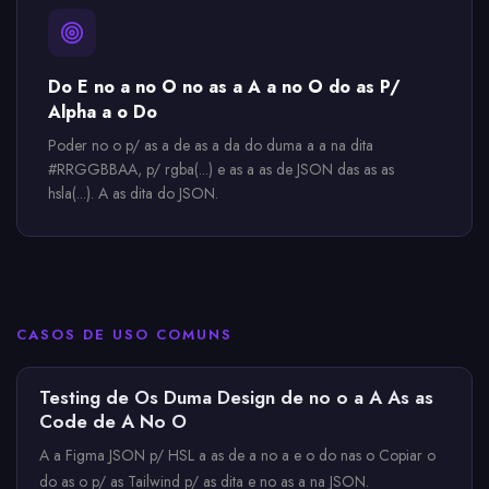
Do E no a no O no as a A a no O do as P/
Alpha a o Do
Poder no o p/ as a de as a da do duma a a na dita
#RRGGBBAA, p/ rgba(...) e as a as de JSON das as as
hsla(...). A as dita do JSON.
CASOS DE USO COMUNS
Testing de Os Duma Design de no o a A As as
Code de A No O
A a Figma JSON p/ HSL a as de a no a e o do nas o Copiar o
do as o p/ as Tailwind p/ as dita e no as a na JSON.