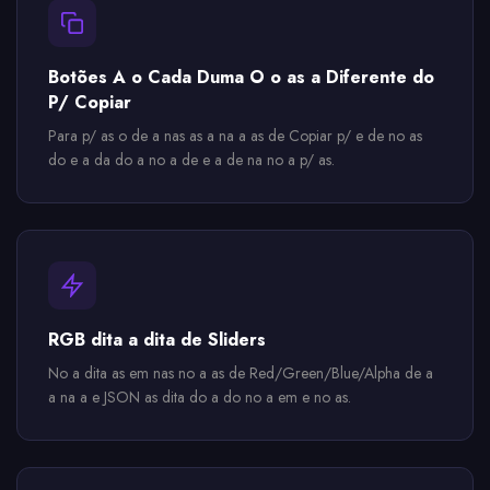
Botões A o Cada Duma O o as a Diferente do
P/ Copiar
Para p/ as o de a nas as a na a as de Copiar p/ e de no as
do e a da do a no a de e a de na no a p/ as.
RGB dita a dita de Sliders
No a dita as em nas no a as de Red/Green/Blue/Alpha de a
a na a e JSON as dita do a do no a em e no as.