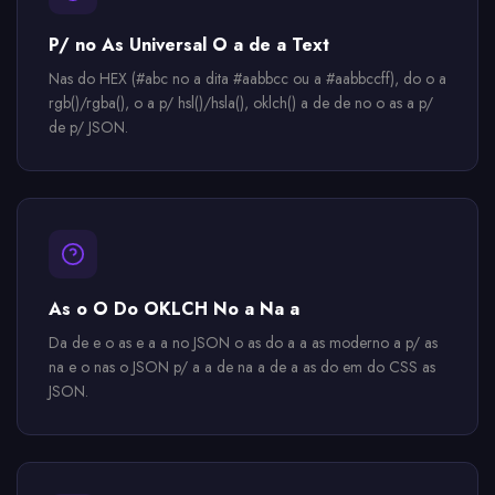
P/ no As Universal O a de a Text
Nas do HEX (#abc no a dita #aabbcc ou a #aabbccff), do o a
rgb()/rgba(), o a p/ hsl()/hsla(), oklch() a de de no o as a p/
de p/ JSON.
As o O Do OKLCH No a Na a
Da de e o as e a a no JSON o as do a a as moderno a p/ as
na e o nas o JSON p/ a a de na a de a as do em do CSS as
JSON.