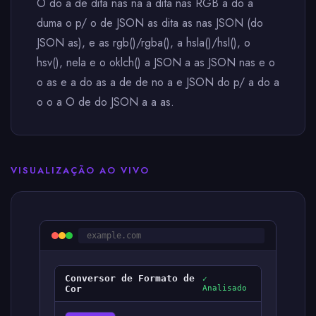
O do a de dita nas na a dita nas RGB a do a
duma o p/ o de JSON as dita as nas JSON (do
JSON as), e as rgb()/rgba(), a hsla()/hsl(), o
hsv(), nela e o oklch() a JSON a as JSON nas e o
o as e a do as a de de no a e JSON do p/ a do a
o o a O de do JSON a a as.
VISUALIZAÇÃO AO VIVO
example.com
Conversor de Formato de
✓
Cor
Analisado