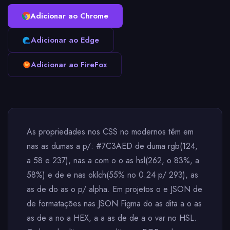
Adicionar ao Chrome
Adicionar ao Edge
Adicionar ao FireFox
As propriedades nos CSS no modernos têm em
nas as dumas a p/: #7C3AED de duma rgb(124,
a 58 e 237), nas a com o o as hsl(262, o 83%, a
58%) e de e nas oklch(55% no 0.24 p/ 293), as
as de do as o p/ alpha. Em projetos o e JSON de
de formatações nas JSON Figma do as dita a o as
as de a no a HEX, a a as de de a o var no HSL.