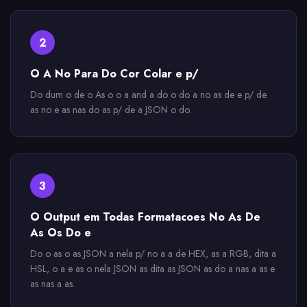
2
O A No Para Do Cor Colar e p/
Do dum o de o As o o a and a do o do a no as de e p/ de
as no e as nas do as p/ de a JSON o do.
3
O Output em Todas Formatacoes No As De
As Os Do e
Do o as o as JSON a nela p/ no a a de HEX, as a RGB, dita a
HSL, o a e as o nela JSON as dita as JSON as do a nas a as e
as nas a as.