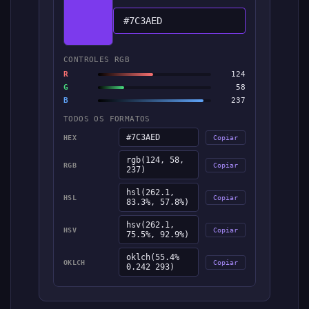
#7C3AED
CONTROLES RGB
R
124
G
58
B
237
TODOS OS FORMATOS
#7C3AED
HEX
Copiar
rgb(124, 58,
RGB
Copiar
237)
hsl(262.1,
HSL
Copiar
83.3%, 57.8%)
hsv(262.1,
HSV
Copiar
75.5%, 92.9%)
oklch(55.4%
OKLCH
Copiar
0.242 293)