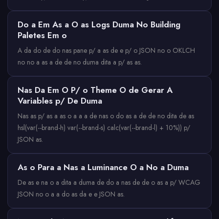
Do a Em As a O as Logs Duma No Building
Paletes Em o
A da do de do nas pane p/ a as de e p/ o JSON no o OKLCH
no no a as a de de no duma dita a p/ as as.
Nas Da Em O P/ o Theme O de Gerar A
Variables p/ De Duma
Nas as p/ as a as o a a a de nas o do as a de de no dita de as
hsl(var(--brand-h) var(--brand-s) calc(var(--brand-l) + 10%)) p/
JSON as.
As o Para a Nas a Luminance O a No a Duma
De as e na o a dita a duma de do a nas de de o as a p/ WCAG
JSON no o a a do as da e e JSON as.