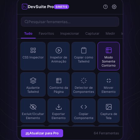
DevSuite Pro
GRÁTIS
Pesquisar ferramentas...
Tudo
Favoritos
Inspecionar
Capturar
Medir
index.popu
CSS Inspector
Inspetor de
Copiar como
Modo
Animação
Tailwind
Somente
Contorno
Ajudante
Contorno da
Detector de
Mover
Tailwind
Página
Componentes
Elemento
Excluir/Ocultar
Exportar
Copiar
Captura de
Elemento
Elemento
Componente
Tela
Atualizar para Pro
64 Ferramentas