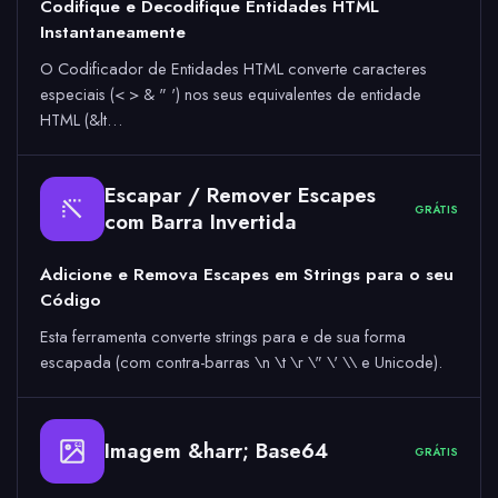
Codifique e Decodifique Entidades HTML
Instantaneamente
O Codificador de Entidades HTML converte caracteres
especiais (< > & " ') nos seus equivalentes de entidade
HTML (&lt…
Escapar / Remover Escapes
GRÁTIS
com Barra Invertida
Adicione e Remova Escapes em Strings para o seu
Código
Esta ferramenta converte strings para e de sua forma
escapada (com contra-barras \n \t \r \" \' \\ e Unicode).
Imagem &harr; Base64
64
GRÁTIS