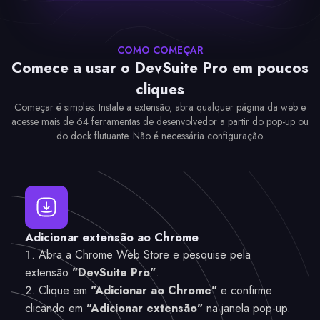
Extrair
Grabber
Substituição
Gerador de
Imagens
SVG
de Imagem
QR Code
COMO COMEÇAR
Comece a usar o DevSuite Pro em poucos
cliques
Começar é simples. Instale a extensão, abra qualquer página da web e
acesse mais de 64 ferramentas de desenvolvedor a partir do pop-up ou
do dock flutuante. Não é necessária configuração.
Adicionar extensão ao Chrome
Abra a Chrome Web Store e pesquise pela
extensão
"DevSuite Pro"
.
Clique em
"Adicionar ao Chrome"
e confirme
clicando em
"Adicionar extensão"
na janela pop-up.