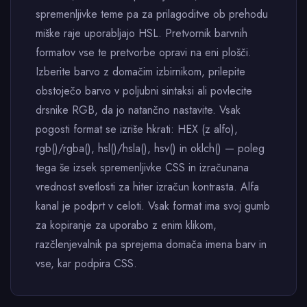
spremenljivke teme pa za prilagoditve ob prehodu
miške raje uporabljajo HSL. Pretvornik barvnih
formatov vse te pretvorbe opravi na eni plošči.
Izberite barvo z domačim izbirnikom, prilepite
obstoječo barvo v poljubni sintaksi ali povlecite
drsnike RGB, da jo natančno nastavite. Vsak
pogosti format se izriše hkrati: HEX (z alfo),
rgb()/rgba(), hsl()/hsla(), hsv() in oklch() — poleg
tega še izsek spremenljivke CSS in izračunana
vrednost svetlosti za hiter izračun kontrasta. Alfa
kanal je podprt v celoti. Vsak format ima svoj gumb
za kopiranje za uporabo z enim klikom,
razčlenjevalnik pa sprejema domača imena barv in
vse, kar podpira CSS.