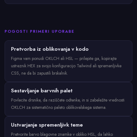
POGOSTI PRIMERI UPORABE
Pretvorba iz oblikovanja v kodo
Figma vam ponudi OKLCH ali HSL — prilepite ga, kopirajte
ustreznik HEX za svojo konfiguracijo Tailwind ali spremenljivke
CSS, ne da bi zapustili brskalnik.
Sestavljanje barvnih palet
Povlecite drsnike, da raziščete odtenke, in si zabeležite vrednosti
OKLCH za sistematično paleto oblikovalskega sistema.
Ustvarjanje spremenljivk teme
Pretvorite barvo blagovne znamke v obliko HSL, da lahko