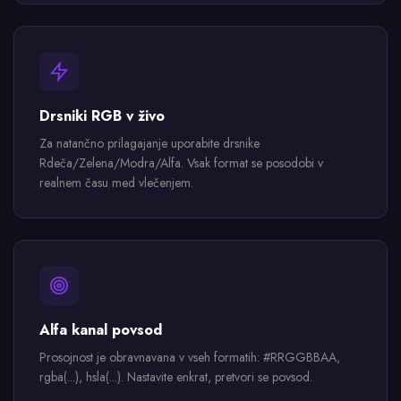
Drsniki RGB v živo
Za natančno prilagajanje uporabite drsnike
Rdeča/Zelena/Modra/Alfa. Vsak format se posodobi v
realnem času med vlečenjem.
Alfa kanal povsod
Prosojnost je obravnavana v vseh formatih: #RRGGBBAA,
rgba(...), hsla(...). Nastavite enkrat, pretvori se povsod.