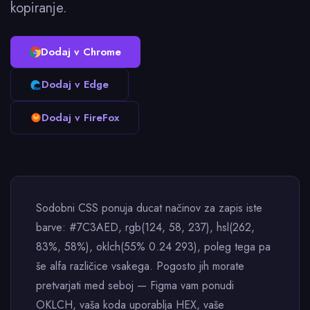
kopiranje.
Dodaj v Chrome
Dodaj v Edge
Dodaj v FireFox
Sodobni CSS ponuja ducat načinov za zapis iste
barve: #7C3AED, rgb(124, 58, 237), hsl(262,
83%, 58%), oklch(55% 0.24 293), poleg tega pa
še alfa različice vsakega. Pogosto jih morate
pretvarjati med seboj — Figma vam ponudi
OKLCH, vaša koda uporablja HEX, vaše