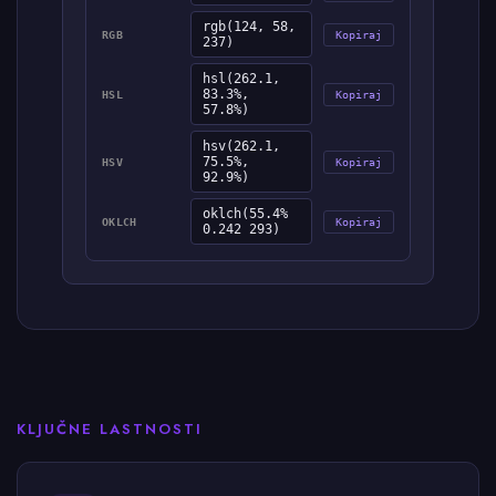
rgb(124, 58,
RGB
Kopiraj
237)
hsl(262.1,
83.3%,
HSL
Kopiraj
57.8%)
hsv(262.1,
75.5%,
HSV
Kopiraj
92.9%)
oklch(55.4%
OKLCH
Kopiraj
0.242 293)
KLJUČNE LASTNOSTI