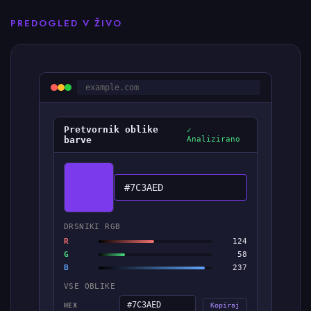
PREDOGLED V ŽIVO
example.com
Pretvornik oblike
✓
barve
Analizirano
#7C3AED
DRSNIKI RGB
R
124
G
58
B
237
VSE OBLIKE
#7C3AED
HEX
Kopiraj