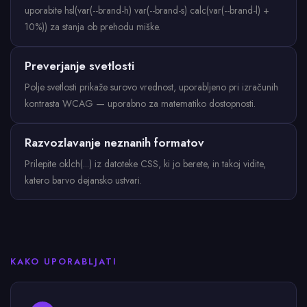
uporabite hsl(var(--brand-h) var(--brand-s) calc(var(--brand-l) +
10%)) za stanja ob prehodu miške.
Preverjanje svetlosti
Polje svetlosti prikaže surovo vrednost, uporabljeno pri izračunih
kontrasta WCAG — uporabno za matematiko dostopnosti.
Razvozlavanje neznanih formatov
Prilepite oklch(...) iz datoteke CSS, ki jo berete, in takoj vidite,
katero barvo dejansko ustvari.
KAKO UPORABLJATI