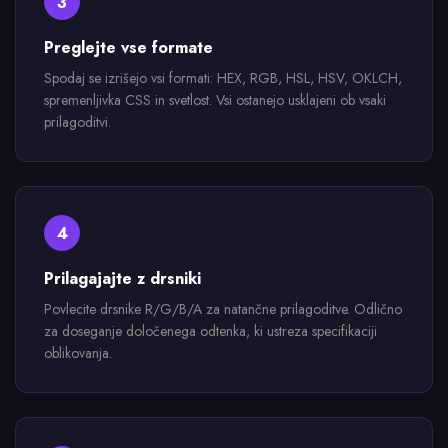
3
Preglejte vse formate
Spodaj se izrišejo vsi formati: HEX, RGB, HSL, HSV, OKLCH,
spremenljivka CSS in svetlost. Vsi ostanejo usklajeni ob vsaki
prilagoditvi.
4
Prilagajajte z drsniki
Povlecite drsnike R/G/B/A za natančne prilagoditve. Odlično
za doseganje določenega odtenka, ki ustreza specifikaciji
oblikovanja.