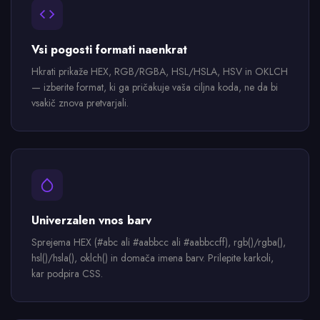
Vsi pogosti formati naenkrat
Hkrati prikaže HEX, RGB/RGBA, HSL/HSLA, HSV in OKLCH
— izberite format, ki ga pričakuje vaša ciljna koda, ne da bi
vsakič znova pretvarjali.
Univerzalen vnos barv
Sprejema HEX (#abc ali #aabbcc ali #aabbccff), rgb()/rgba(),
hsl()/hsla(), oklch() in domača imena barv. Prilepite karkoli,
kar podpira CSS.