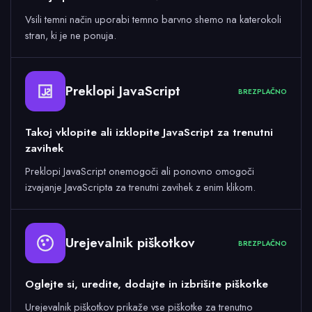
Vsili temni način uporabi temno barvno shemo na katerokoli
stran, ki je ne ponuja.
Preklopi JavaScript
BREZPLAČNO
Takoj vklopite ali izklopite JavaScript za trenutni
zavihek
Preklopi JavaScript onemogoči ali ponovno omogoči
izvajanje JavaScripta za trenutni zavihek z enim klikom.
Urejevalnik piškotkov
BREZPLAČNO
Oglejte si, uredite, dodajte in izbrišite piškotke
Urejevalnik piškotkov prikaže vse piškotke za trenutno