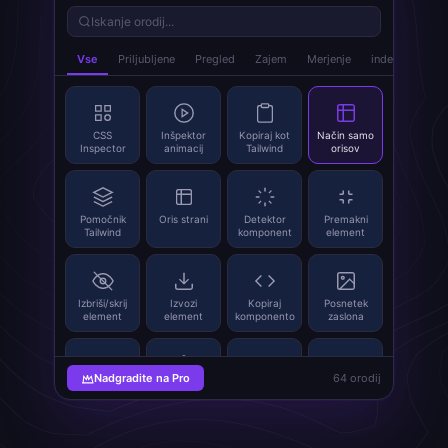
Iskanje orodij...
Vse
Priljubljene
Pregled
Zajem
Merjenje
index.popup_t
CSS
Inšpektor
Kopiraj kot
Način samo
Inspector
animacij
Tailwind
orisov
Pomočnik
Oris strani
Detektor
Premakni
Tailwind
komponent
element
Izbriši/skrij
Izvozi
Kopiraj
Posnetek
element
element
komponento
zaslona
Nadgradite na Pro
64 orodij
Izvleči slike
SVG Grabber
Zamenjava
Generator
slik
QR kode