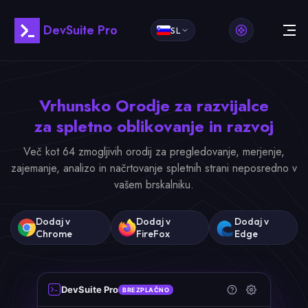
DevSuite Pro
SL
Vrhunsko
Orodje za razvijalce
za spletno oblikovanje in razvoj
Več kot 64 zmogljivih orodij za pregledovanje, merjenje,
zajemanje, analizo in načrtovanje spletnih strani neposredno v
vašem brskalniku.
Dodaj v
Dodaj v
Dodaj v
Chrome
FireFox
Edge
DevSuite Pro
BREZPLAČNO