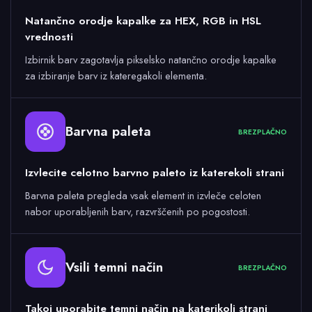
Natančno orodje kapalke za HEX, RGB in HSL
vrednosti
Izbirnik barv zagotavlja pikselsko natančno orodje kapalke
za izbiranje barv iz kateregakoli elementa.
Barvna paleta
BREZPLAČNO
Izvlecite celotno barvno paleto iz katerekoli strani
Barvna paleta pregleda vsak element in izvleče celoten
nabor uporabljenih barv, razvrščenih po pogostosti.
Vsili temni način
BREZPLAČNO
Takoj uporabite temni način na katerikoli strani