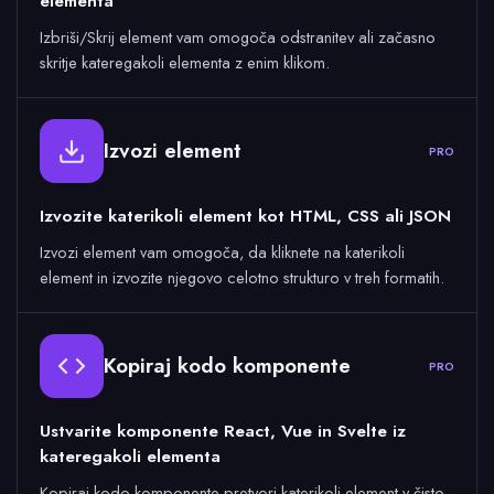
elementa
Izbriši/Skrij element vam omogoča odstranitev ali začasno
skritje kateregakoli elementa z enim klikom.
Izvozi element
PRO
Izvozite katerikoli element kot HTML, CSS ali JSON
Izvozi element vam omogoča, da kliknete na katerikoli
element in izvozite njegovo celotno strukturo v treh formatih.
Kopiraj kodo komponente
PRO
Ustvarite komponente React, Vue in Svelte iz
kateregakoli elementa
Kopiraj kodo komponente pretvori katerikoli element v čisto,