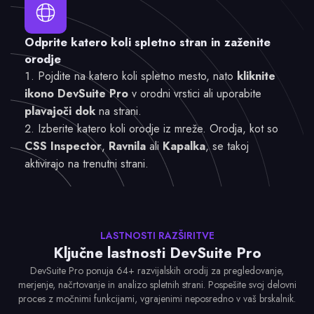
Odprite katero koli spletno stran in zaženite
orodje
Pojdite na katero koli spletno mesto, nato
kliknite
ikono DevSuite Pro
v orodni vrstici ali uporabite
plavajoči dok
na strani.
Izberite katero koli orodje iz mreže. Orodja, kot so
CSS Inspector
,
Ravnila
ali
Kapalka
, se takoj
aktivirajo na trenutni strani.
LASTNOSTI RAZŠIRITVE
Ključne lastnosti DevSuite Pro
DevSuite Pro ponuja 64+ razvijalskih orodij za pregledovanje,
merjenje, načrtovanje in analizo spletnih strani. Pospešite svoj delovni
proces z močnimi funkcijami, vgrajenimi neposredno v vaš brskalnik.