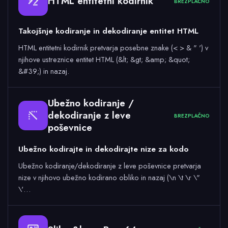
HTML entitetni kodirnik
BREZPLAČNO
&
Takojšnje kodiranje in dekodiranje entitet HTML
HTML entitetni kodirnik pretvarja posebne znake (< > & " ') v
njihove ustreznice entitet HTML (&lt; &gt; &amp; &quot;
&#39;) in nazaj.
Ubežno kodiranje /
dekodiranje z leve
BREZPLAČNO
poševnice
Ubežno kodirajte in dekodirajte nize za kodo
Ubežno kodiranje/dekodiranje z leve poševnice pretvarja
nize v njihovo ubežno kodirano obliko in nazaj (\n \t \r \"
\'…
64