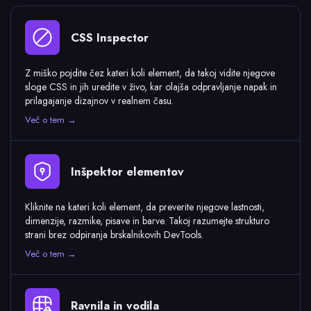
CSS Inspector
Z miško pojdite čez kateri koli element, da takoj vidite njegove
sloge CSS in jih uredite v živo, kar olajša odpravljanje napak in
prilagajanje dizajnov v realnem času.
Več o tem →
Inšpektor elementov
Kliknite na kateri koli element, da preverite njegove lastnosti,
dimenzije, razmike, pisave in barve. Takoj razumejte strukturo
strani brez odpiranja brskalnikovih DevTools.
Več o tem →
Ravnila in vodila