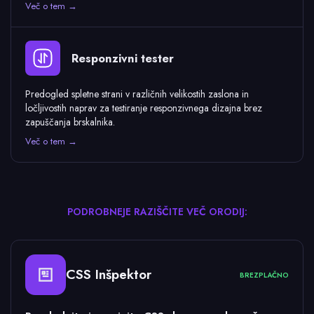
Več o tem →
Responzivni tester
Predogled spletne strani v različnih velikostih zaslona in
ločljivostih naprav za testiranje responzivnega dizajna brez
zapuščanja brskalnika.
Več o tem →
PODROBNEJE RAZIŠČITE VEČ ORODIJ:
CSS Inšpektor
BREZPLAČNO