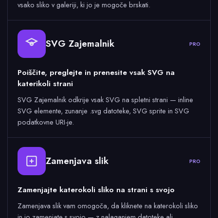
vsako sliko v galeriji, ki jo je mogoče brskati.
SVG Zajemalnik
PRO
Poiščite, preglejte in prenesite vsak SVG na
katerikoli strani
SVG Zajemalnik odkrije vsak SVG na spletni strani — inline
SVG elemente, zunanje .svg datoteke, SVG sprite in SVG
podatkovne URI-je.
Zamenjava slik
PRO
Zamenjajte katerokoli sliko na strani s svojo
Zamenjava slik vam omogoča, da kliknete na katerokoli sliko
in jo zamenjate s svojo — z nalaganjem datoteke ali