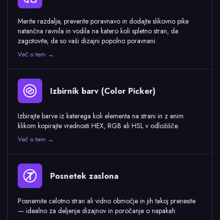
Merite razdalje, preverite poravnavo in dodajte slikovno pike
natančna ravnila in vodila na katero koli spletno stran, da
zagotovite, da so vaši dizajni popolno poravnani.
Več o tem →
Izbirnik barv (Color Picker)
Izbirajte barve iz katerega koli elementa na strani in z enim
klikom kopirajte vrednosti HEX, RGB ali HSL v odložišče.
Več o tem →
Posnetek zaslona
Posnemite celotno stran ali vidno območje in jih takoj prenesite
— idealno za deljenje dizajnov in poročanje o napakah.