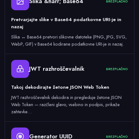
Slika &harr; Base64
BREZPLAČNO
Pretvarjajte slike v Base64 podatkovne URI-je in
nazaj
Slika ↔ Base64 pretvori slikovne datoteke (PNG, JPG, SVG,
WebP, GIF) v Base64 kodirane podatkovne URI-je in nazaj.
JWT razhroščevalnik
BREZPLAČNO
Takoj dekodirajte žetone JSON Web Token
JWT razhroščevalnik dekodira in pregleduje žetone JSON
Web Token — razčleni glavo, vsebino in podpis, prikaže
zahtevke…
Generator UUID
BREZPLAČNO