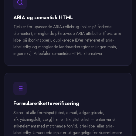
ARIA og semantisk HTML
Tjekker for upassende ARIA-rollebrug (roller på forkerte
elementer), manglende påkrævede ARIA-attributter (f.eks. aria-
label på ikonknapper), duplikerede ID'er refereret af aria-
labelledby og manglende landmærkeregioner (ingen main,
ingen nav). Anbefaler semantiske HTML-alternativer.
Formularetiketteverificering
Sikrer, at alle forminput (tekst, e-mail, adgangskode,
afkrydsningsfelt, vælg) har en tilknyttet etiket — enten via et
etiketelement med matchende for/id, aria-label eller aria-
labelledby. Umærkede input er utilgængelige for skærmlæsere.