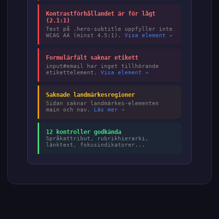
Kontrastförhållandet är för lågt
(2.1:1)
Text på .hero-subtitle uppfyller inte
WCAG AA (minst 4.5:1).
Visa element →
Formulärfält saknar etikett
input#email har inget tillhörande
etikettelement.
Visa element →
Saknade landmärkesregioner
Sidan saknar landmärkes-elementen
main och nav.
Läs mer →
12 kontroller godkända
Språkattribut, rubrikhierarki,
länktext, fokusindikatorer...