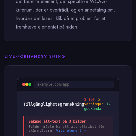
det berørte element, det specifikke WCAG-
kriterium, der er overtrådt, og en anbefaling om,
hvordan det løses. Klik på et problem for at
fremhæve elementet på siden.
LIVE-FÖRHANDSVISNING
example.com/app
3 fel
5
Tillgänglighetsgranskning
varningar
12
godkända
Saknad alt-text på 3 bilder
Bilder måste ha ett alt-attribut för
skärmläsare.
Visa element →