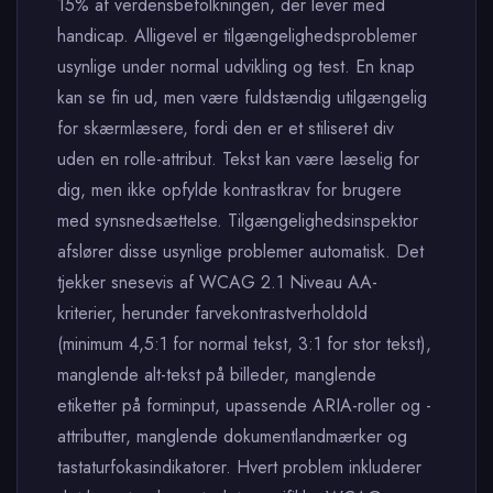
15% af verdensbefolkningen, der lever med
handicap. Alligevel er tilgængelighedsproblemer
usynlige under normal udvikling og test. En knap
kan se fin ud, men være fuldstændig utilgængelig
for skærmlæsere, fordi den er et stiliseret div
uden en rolle-attribut. Tekst kan være læselig for
dig, men ikke opfylde kontrastkrav for brugere
med synsnedsættelse. Tilgængelighedsinspektor
afslører disse usynlige problemer automatisk. Det
tjekker snesevis af WCAG 2.1 Niveau AA-
kriterier, herunder farvekontrastverholdold
(minimum 4,5:1 for normal tekst, 3:1 for stor tekst),
manglende alt-tekst på billeder, manglende
etiketter på forminput, upassende ARIA-roller og -
attributter, manglende dokumentlandmærker og
tastaturfokasindikatorer. Hvert problem inkluderer