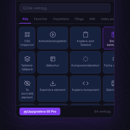
Sök verktyg...
Alla
Favoriter
Inspektera
Fånga
Mät
index.popup_tab_a
CSS
Animationsinspektör
Kopiera som
Endast
Inspector
Tailwind
konturläge
Tailwind-
Sidkontur
Komponentdetektor
Flytta element
hjälpare
Ta
Exportera element
Kopiera komponent
Skärmdump
bort/dölj
element
Uppgradera till Pro
64 verktyg
Extrahera
SVG Grabber
Bildersättning
QR-
bilder
kodsgenerator