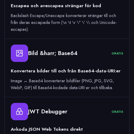
Escapea och avescapea strängar för kod
Backslash Escape/Unescape konverterar strängar till och
från deras escapade form (\n \t \r \" \' \\ och Unicode-
escapes).
Bild &harr; Base64
64
GRATIS
Konvertera bilder till och från Base64-data-URI:er
Image ↔ Base64 konverterar bildfiler (PNG, JPG, SVG,
WebP, GIF) till Base64-kodade data-URI:er och tillbaka.
JWT Debugger
GRATIS
Avkoda JSON Web Tokens direkt