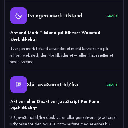
Tvungen mørk tilstand
GRATIS
Anvend Mørk Tilstand på Ethvert Websted
Øjeblikkeligt
Tvungen mørk tilstand anvender et mørkt farveskema på
ethvert websted, der ikke tilbyder et — eller tilsidesætter et
steds lystema.
Slå JavaScript til/fra
GRATIS
Aktiver eller Deaktiver JavaScript Per Fane
Øjeblikkeligt
Slå JavaScript til/fra deaktiverer eller genaktiverer JavaScript-
udførelse for den aktuelle browserfane med et enkelt klik.