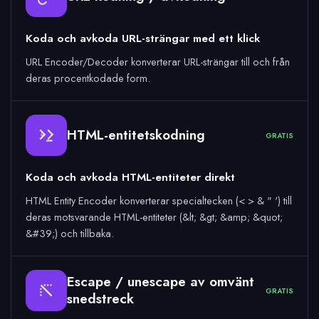
Koda och avkoda URL-strängar med ett klick
URL Encoder/Decoder konverterar URL-strängar till och från
deras procentkodade form.
HTML-entitetskodning
GRATIS
&
Koda och avkoda HTML-entiteter direkt
HTML Entity Encoder konverterar specialtecken (< > & " ') till
deras motsvarande HTML-entiteter (&lt; &gt; &amp; &quot;
&#39;) och tillbaka.
Escape / unescape av omvänt
GRATIS
snedstreck