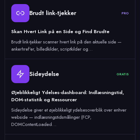
Brudt link-tjekker
PRO
Skan Hvert Link på en Side og Find Brudte
Brudt link-tjekker scanner hvert link på den aktuelle side —
ankerhref'er, billedkilder, scriptkilder og…
Sideydelse
GRATIS
Øjeblikkeligt Ydelses-dashboard: Indlæsningstid,
DOM-statistik og Ressourcer
Sideydelse giver et øjeblikkeligt ydelsesoverblik over enhver
webside — indlæsningstidsmålinger (FCP,
DOMContentLoaded…