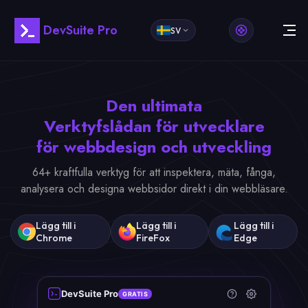
DevSuite Pro
SV
Den ultimata
Verktyfslådan för utvecklare
för webbdesign och utveckling
64+ kraftfulla verktyg för att inspektera, mäta, fånga,
analysera och designa webbsidor direkt i din webbläsare.
Lägg till i
Lägg till i
Lägg till i
Chrome
FireFox
Edge
DevSuite Pro
GRATIS